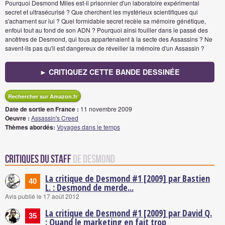
Pourquoi Desmond Miles est-il prisonnier d'un laboratoire expérimental
secret et ultrasécurisé ? Que cherchent les mystérieux scientifiques qui
s'acharnent sur lui ? Quel formidable secret recèle sa mémoire génétique,
enfoui tout au fond de son ADN ? Pourquoi ainsi fouiller dans le passé des
ancêtres de Desmond, qui tous appartenaient à la secte des Assassins ? Ne
savent-ils pas qu'il est dangereux de réveiller la mémoire d'un Assassin ?
► CRITIQUEZ CETTE BANDE DESSINÉE
Rechercher sur Amazon.fr
Date de sortie en France :
11 novembre 2009
Oeuvre :
Assassin's Creed
Thèmes abordés:
Voyages dans le temps
Critiques du staff
de Desmond
La critique de Desmond #1 [2009] par Bastien
40
L. : Desmond de merde...
Avis publié le 17 août 2012
La critique de Desmond #1 [2009] par David Q.
35
: Quand le marketing en fait trop