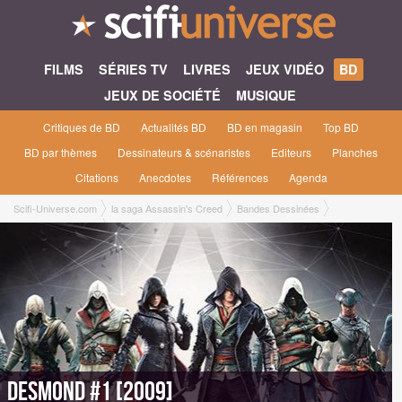
FILMS
SÉRIES TV
LIVRES
JEUX VIDÉO
BD
JEUX DE SOCIÉTÉ
MUSIQUE
Critiques de BD
Actualités BD
BD en magasin
Top BD
BD par thèmes
Dessinateurs & scénaristes
Editeurs
Planches
Citations
Anecdotes
Références
Agenda
Scifi-Universe.com
la saga Assassin's Creed
Bandes Dessinées
Desmond #1 [2009]
Desmond #1 [2009]