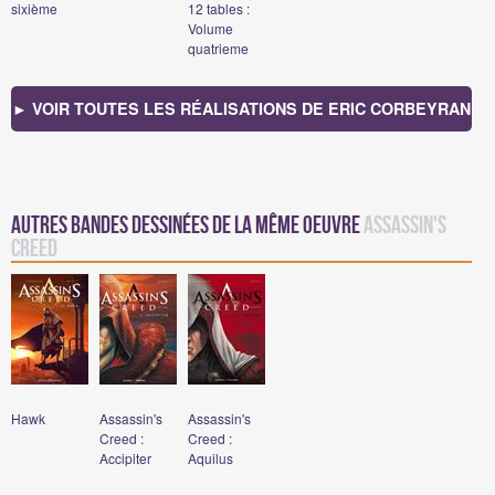
sixième
12 tables :
Volume
quatrieme
► VOIR TOUTES LES RÉALISATIONS DE ERIC CORBEYRAN
Autres bandes dessinées de la même oeuvre
Assassin's
Creed
Hawk
Assassin's
Assassin's
Creed :
Creed :
Accipiter
Aquilus