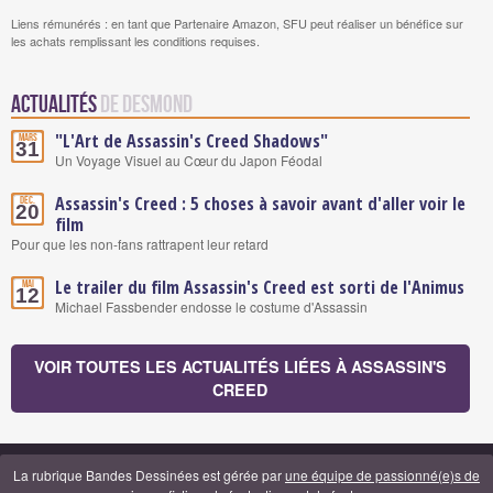
Liens rémunérés : en tant que Partenaire Amazon, SFU peut réaliser un bénéfice sur
les achats remplissant les conditions requises.
Actualités
de Desmond
"L'Art de Assassin's Creed Shadows"
Mars
31
Un Voyage Visuel au Cœur du Japon Féodal
Assassin's Creed : 5 choses à savoir avant d'aller voir le
Déc.
20
film
Pour que les non-fans rattrapent leur retard
Le trailer du film Assassin's Creed est sorti de l'Animus
Mai
12
Michael Fassbender endosse le costume d'Assassin
VOIR TOUTES LES ACTUALITÉS LIÉES À ASSASSIN'S
CREED
La rubrique Bandes Dessinées est gérée par
une équipe de passionné(e)s de