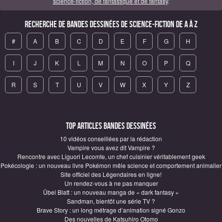
science-fiction, de fantastique et de fantasy
.
Recherche de Bandes Dessinées de science-fiction de A à Z
#
A
B
C
D
E
F
G
H
I
J
K
L
M
N
O
P
Q
R
S
T
U
V
W
X
Y
Z
Top articles Bandes Dessinées
10 vidéos conseillées par la rédaction
Vampire vous avez dit Vampire ?
Rencontre avec Liguori Lecomte, un chef cuisinier véritablement geek
Pokécologie : un nouveau livre Pokémon mêle science et comportement animalier
Site officiel des Légendaires en ligne!
Un rendez-vous à ne pas manquer
Übel Blatt : un nouveau manga de « dark fantasy »
Sandman, bientôt une série TV ?
Brave Story : un long métrage d’animation signé Gonzo
Des nouvelles de Katsuhiro Otomo