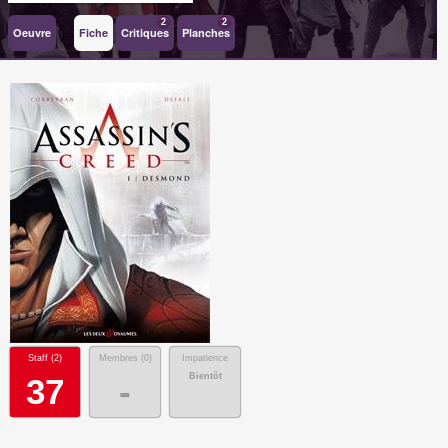
2
2
Oeuvre
Fiche
Critiques
Planches
Staff (
2
)
Membres (
0
)
Impatience
Bientôt
37
-