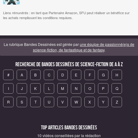
Liens rémunérés : en tant que Partenaire Amazon, SFU peut réaliser un bénéfice sur
les achats remplissant les conditions requises.
La rubrique Bandes Dessinées est gérée par
une équipe de passionné(e)s de
science-fiction, de fantastique et de fantasy
.
Recherche de Bandes Dessinées de science-fiction de A à Z
#
A
B
C
D
E
F
G
H
I
J
K
L
M
N
O
P
Q
R
S
T
U
V
W
X
Y
Z
Top articles Bandes Dessinées
10 vidéos conseillées par la rédaction