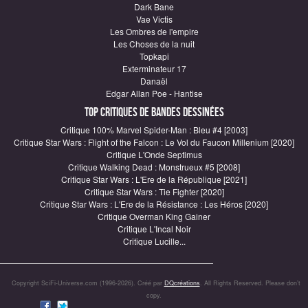
Dark Bane
Vae Victis
Les Ombres de l'empire
Les Choses de la nuit
Topkapi
Exterminateur 17
Danaël
Edgar Allan Poe - Hantise
Top critiques de Bandes Dessinées
Critique 100% Marvel Spider-Man : Bleu #4 [2003]
Critique Star Wars : Flight of the Falcon : Le Vol du Faucon Millenium [2020]
Critique L'Onde Septimus
Critique Walking Dead : Monstrueux #5 [2008]
Critique Star Wars : L'Ere de la République [2021]
Critique Star Wars : Tie Fighter [2020]
Critique Star Wars : L'Ere de la Résistance : Les Héros [2020]
Critique Overman King Gainer
Critique L'Incal Noir
Critique Lucille...
Copyright SciFi-Universe.com (1996-2026). Créé par
DQcréations
. All Rights Reserved. Please don’t
copy.