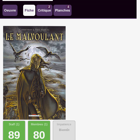
2
4
Oeuvre
Fiche
Critique
Planches
Staff (
1
)
Membres (
1
)
Impatience
Bientôt
89
80