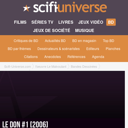
FILMS
SÉRIES TV
LIVRES
JEUX VIDÉO
BD
JEUX DE SOCIÉTÉ
MUSIQUE
Critiques de BD
Actualités BD
BD en magasin
Top BD
BD par thèmes
Dessinateurs & scénaristes
Editeurs
Planches
Citations
Anecdotes
Références
Agenda
Scifi-Universe.com
l'oeuvre Le Malvoulant
Bandes Dessinées
Le Don #1 [2006]
Le Don #1 [2006]