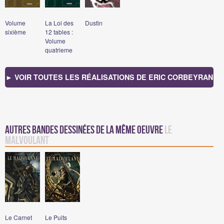
Volume
La Loi des
Dustin
sixième
12 tables :
Volume
quatrieme
► VOIR TOUTES LES RÉALISATIONS DE ERIC CORBEYRAN
Autres bandes dessinées de la même oeuvre
Le
Malvoulant
Le Carnet
Le Puits