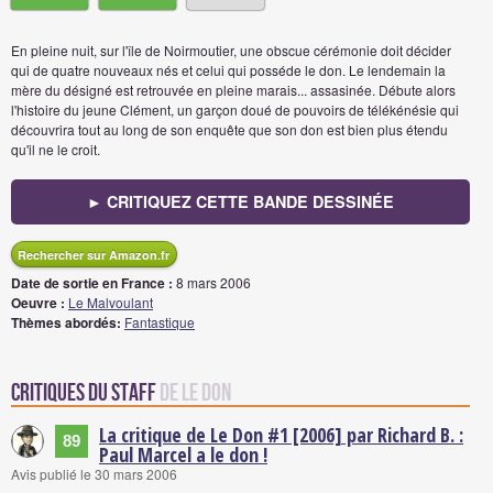
En pleine nuit, sur l'île de Noirmoutier, une obscue cérémonie doit décider
qui de quatre nouveaux nés et celui qui posséde le don. Le lendemain la
mère du désigné est retrouvée en pleine marais... assasinée. Débute alors
l'histoire du jeune Clément, un garçon doué de pouvoirs de télékénésie qui
découvrira tout au long de son enquête que son don est bien plus étendu
qu'il ne le croit.
► CRITIQUEZ CETTE BANDE DESSINÉE
Rechercher sur Amazon.fr
Date de sortie en France :
8 mars 2006
Oeuvre :
Le Malvoulant
Thèmes abordés:
Fantastique
Critiques du staff
de Le Don
La critique de Le Don #1 [2006] par Richard B. :
89
Paul Marcel a le don !
Avis publié le 30 mars 2006