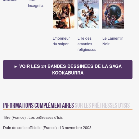
Incognita
L'honneur
L'île des
Le Lamentin
du sniper
amantes
Noir
religieuses
► VOIR LES 24 BANDES DESSINÉES DE LA SAGA
KOOKABURRA
Informations complémentaires
sur Les prêtresses d'Isis
Titre (France) : Les prêtresses d'Isis
Date de sortie officielle (France) : 13 novembre 2008