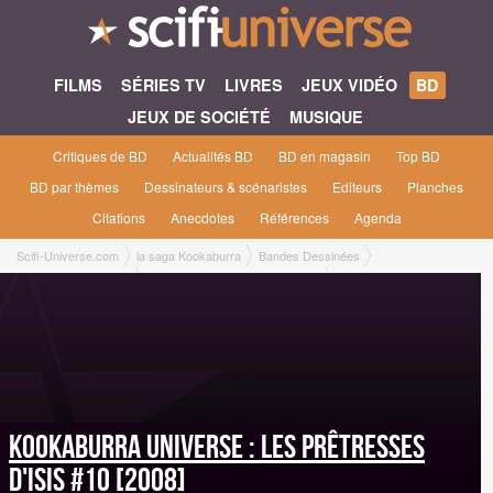
FILMS
SÉRIES TV
LIVRES
JEUX VIDÉO
BD
JEUX DE SOCIÉTÉ
MUSIQUE
Critiques de BD
Actualités BD
BD en magasin
Top BD
BD par thèmes
Dessinateurs & scénaristes
Editeurs
Planches
Citations
Anecdotes
Références
Agenda
Scifi-Universe.com
la saga Kookaburra
Bandes Dessinées
Kookaburra Universe
Les prêtresses d'Isis #10 [2008]
Kookaburra Universe : Les prêtresses
d'Isis #10 [2008]