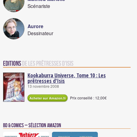
Scénariste
Aurore
Dessinateur
Editions
de Les prêtresses d'Isis
Kookaburra Universe, Tome 10 : Les
prêtresses d'Isis
13 novembre 2008
Prix conseillé : 12,00€
Acheter sur Amazon.fr
BD & Comics – Sélection Amazon