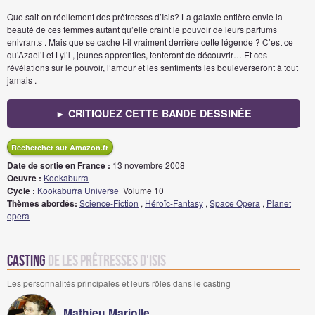
Que sait-on réellement des prêtresses d’Isis? La galaxie entière envie la
beauté de ces femmes autant qu’elle craint le pouvoir de leurs parfums
enivrants . Mais que se cache t-il vraiment derrière cette légende ? C’est ce
qu’Azael’l et Lyl’l , jeunes apprenties, tenteront de découvrir… Et ces
révélations sur le pouvoir, l’amour et les sentiments les bouleverseront à tout
jamais .
► CRITIQUEZ CETTE BANDE DESSINÉE
Rechercher sur Amazon.fr
Date de sortie en France :
13 novembre 2008
Oeuvre :
Kookaburra
Cycle :
Kookaburra Universe
| Volume 10
Thèmes abordés:
Science-Fiction
,
Héroïc-Fantasy
,
Space Opera
,
Planet
opera
Casting
de Les prêtresses d'Isis
Les personnalités principales et leurs rôles dans le casting
Mathieu Mariolle