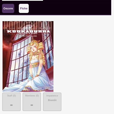
Oeuvre
Fiche
Staff (
0
)
Membres (
0
)
Impatience
Bientôt
-
-