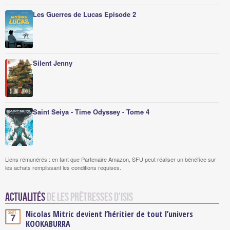
Les Guerres de Lucas Episode 2
Silent Jenny
Saint Seiya - Time Odyssey - Tome 4
Liens rémunérés : en tant que Partenaire Amazon, SFU peut réaliser un bénéfice sur
les achats remplissant les conditions requises.
Actualités
de Les prêtresses d'Isis
Nicolas Mitric devient l’héritier de tout l’univers
Sept.
7
KOOKABURRA