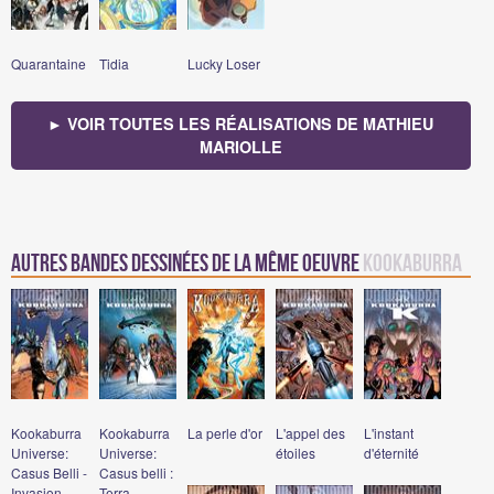
Quarantaine
Tidia
Lucky Loser
► VOIR TOUTES LES RÉALISATIONS DE MATHIEU
MARIOLLE
Autres bandes dessinées de la même oeuvre
Kookaburra
Kookaburra
Kookaburra
La perle d'or
L'appel des
L'instant
Universe:
Universe:
étoiles
d'éternité
Casus Belli -
Casus belli :
Invasion
Terra