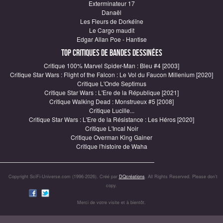
Exterminateur 17
Danaël
Les Fleurs de Dorkéïne
Le Cargo maudit
Edgar Allan Poe - Hantise
Top critiques de Bandes Dessinées
Critique 100% Marvel Spider-Man : Bleu #4 [2003]
Critique Star Wars : Flight of the Falcon : Le Vol du Faucon Millenium [2020]
Critique L'Onde Septimus
Critique Star Wars : L'Ere de la République [2021]
Critique Walking Dead : Monstrueux #5 [2008]
Critique Lucille...
Critique Star Wars : L'Ere de la Résistance : Les Héros [2020]
Critique L'Incal Noir
Critique Overman King Gainer
Critique l'histoire de Waha
Copyright SciFi-Universe.com (1996-2026). Créé par
DQcréations
. All Rights Reserved. Please don’t
copy.
Merci de votre visite et à bientôt.