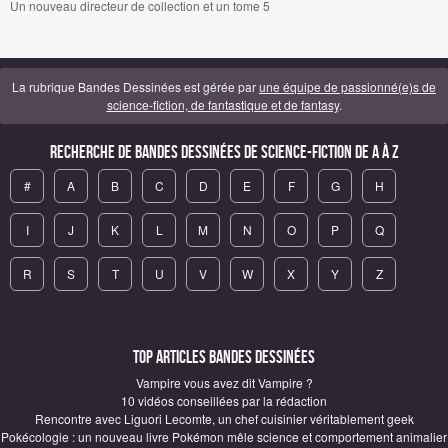
Un nouveau directeur de collection et un tome 5
La rubrique Bandes Dessinées est gérée par
une équipe de passionné(e)s de
science-fiction, de fantastique et de fantasy
.
Recherche de Bandes Dessinées de science-fiction de A à Z
#
A
B
C
D
E
F
G
H
I
J
K
L
M
N
O
P
Q
R
S
T
U
V
W
X
Y
Z
Top articles Bandes Dessinées
Vampire vous avez dit Vampire ?
10 vidéos conseillées par la rédaction
Rencontre avec Liguori Lecomte, un chef cuisinier véritablement geek
Pokécologie : un nouveau livre Pokémon mêle science et comportement animalier