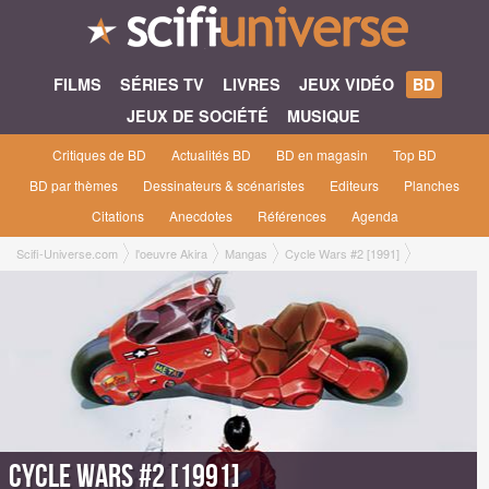
FILMS
SÉRIES TV
LIVRES
JEUX VIDÉO
BD
JEUX DE SOCIÉTÉ
MUSIQUE
Critiques de BD
Actualités BD
BD en magasin
Top BD
BD par thèmes
Dessinateurs & scénaristes
Editeurs
Planches
Citations
Anecdotes
Références
Agenda
Scifi-Universe.com
l'oeuvre Akira
Mangas
Cycle Wars #2 [1991]
Cycle Wars #2 [1991]