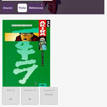
1
Oeuvre
Fiche
Références
Staff (
0
)
Membres (
0
)
Impatience
Bientôt
-
-