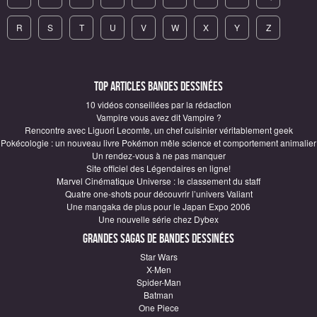
R
S
T
U
V
W
X
Y
Z
Top articles Bandes Dessinées
10 vidéos conseillées par la rédaction
Vampire vous avez dit Vampire ?
Rencontre avec Liguori Lecomte, un chef cuisinier véritablement geek
Pokécologie : un nouveau livre Pokémon mêle science et comportement animalier
Un rendez-vous à ne pas manquer
Site officiel des Légendaires en ligne!
Marvel Cinématique Universe : le classement du staff
Quatre one-shots pour découvrir l’univers Valiant
Une mangaka de plus pour le Japan Expo 2006
Une nouvelle série chez Dybex
Grandes sagas de Bandes Dessinées
Star Wars
X-Men
Spider-Man
Batman
One Piece