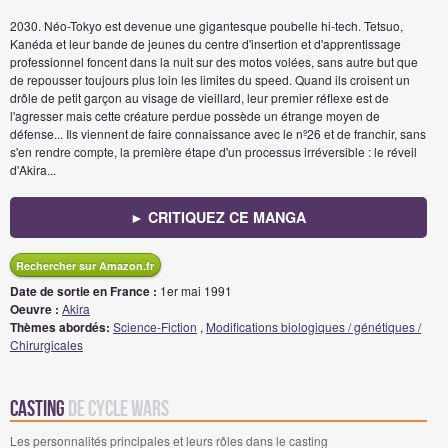
2030. Néo-Tokyo est devenue une gigantesque poubelle hi-tech. Tetsuo,
Kanéda et leur bande de jeunes du centre d'insertion et d'apprentissage
professionnel foncent dans la nuit sur des motos volées, sans autre but que
de repousser toujours plus loin les limites du speed. Quand ils croisent un
drôle de petit garçon au visage de vieillard, leur premier réflexe est de
l'agresser mais cette créature perdue possède un étrange moyen de
défense... Ils viennent de faire connaissance avec le nº26 et de franchir, sans
s'en rendre compte, la première étape d'un processus irréversible : le réveil
d'Akira...
► CRITIQUEZ CE MANGA
Rechercher sur Amazon.fr
Date de sortie en France :
1er mai 1991
Oeuvre :
Akira
Thèmes abordés:
Science-Fiction
,
Modifications biologiques / génétiques /
Chirurgicales
Casting
de Cycle Wars
Les personnalités principales et leurs rôles dans le casting