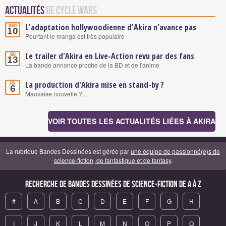
Actualités
de Cycle Wars
L'adaptation hollywoodienne d'Akira n'avance pas
Mars
10
Pourtant le manga est très populaire
Le trailer d'Akira en Live-Action revu par des fans
Mai
13
La bande annonce proche de la BD et de l'anime
La production d'Akira mise en stand-by ?
Jan.
6
Mauvaise nouvelle ?...
VOIR TOUTES LES ACTUALITÉS LIÉES À AKIRA
La rubrique Bandes Dessinées est gérée par
une équipe de passionné(e)s de
science-fiction, de fantastique et de fantasy
.
Recherche de Bandes Dessinées de science-fiction de A à Z
#
A
B
C
D
E
F
G
H
I
J
K
L
M
N
O
P
Q