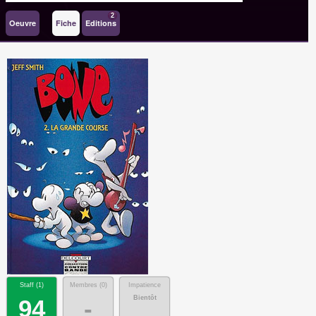
2
Oeuvre
Fiche
Editions
Staff (
1
)
Membres (
0
)
Impatience
Bientôt
94
-