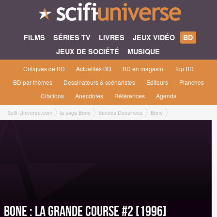
FILMS
SÉRIES TV
LIVRES
JEUX VIDÉO
BD
JEUX DE SOCIÉTÉ
MUSIQUE
Critiques de BD
Actualités BD
BD en magasin
Top BD
BD par thèmes
Dessinateurs & scénaristes
Editeurs
Planches
Citations
Anecdotes
Références
Agenda
Scifi-Universe.com
la saga Bone
Bandes Dessinées
Bone
La Grande Course #2 [1996]
Bone : La Grande Course #2 [1996]