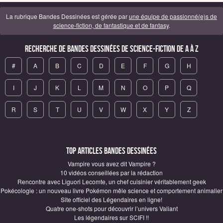
La rubrique Bandes Dessinées est gérée par
une équipe de passionné(e)s de
science-fiction, de fantastique et de fantasy
.
Recherche de Bandes Dessinées de science-fiction de A à Z
#
A
B
C
D
E
F
G
H
I
J
K
L
M
N
O
P
Q
R
S
T
U
V
W
X
Y
Z
Top articles Bandes Dessinées
Vampire vous avez dit Vampire ?
10 vidéos conseillées par la rédaction
Rencontre avec Liguori Lecomte, un chef cuisinier véritablement geek
Pokécologie : un nouveau livre Pokémon mêle science et comportement animalier
Site officiel des Légendaires en ligne!
Quatre one-shots pour découvrir l’univers Valiant
Les légendaires sur SCIFI !!