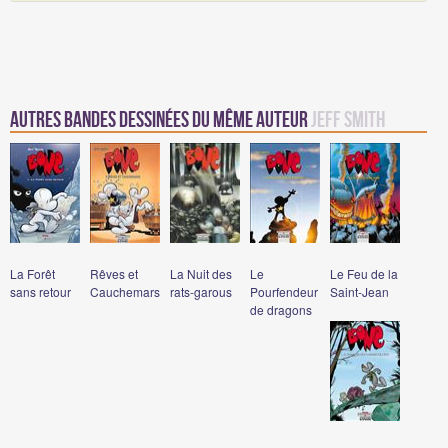
Autres Bandes Dessinées du même auteur
Jeff Smith
La Forêt
Rêves et
La Nuit des
Le
Le Feu de la
sans retour
Cauchemars
rats-garous
Pourfendeur
Saint-Jean
de dragons