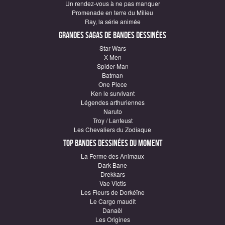
Un rendez-vous à ne pas manquer
Promenade en terre du Milieu
Ray, la série animée
Grandes sagas de Bandes Dessinées
Star Wars
X-Men
Spider-Man
Batman
One Piece
Ken le survivant
Légendes arthuriennes
Naruto
Troy / Lanfeust
Les Chevaliers du Zodiaque
Top Bandes Dessinées du moment
La Ferme des Animaux
Dark Bane
Drekkars
Vae Victis
Les Fleurs de Dorkéïne
Le Cargo maudit
Danaël
Les Origines