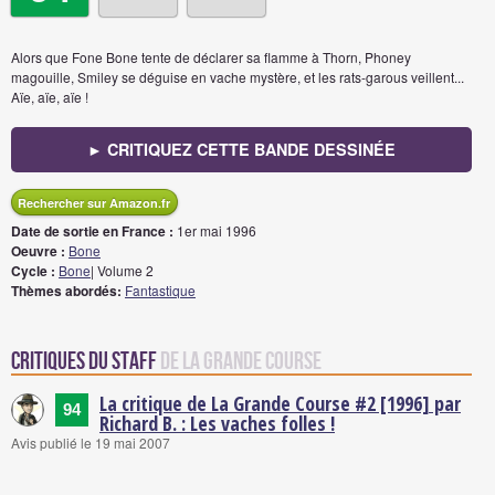
Alors que Fone Bone tente de déclarer sa flamme à Thorn, Phoney
magouille, Smiley se déguise en vache mystère, et les rats-garous veillent...
Aïe, aïe, aïe !
► CRITIQUEZ CETTE BANDE DESSINÉE
Rechercher sur Amazon.fr
Date de sortie en France :
1er mai 1996
Oeuvre :
Bone
Cycle :
Bone
| Volume 2
Thèmes abordés:
Fantastique
Critiques du staff
de La Grande Course
La critique de La Grande Course #2 [1996] par
94
Richard B. : Les vaches folles !
Avis publié le 19 mai 2007