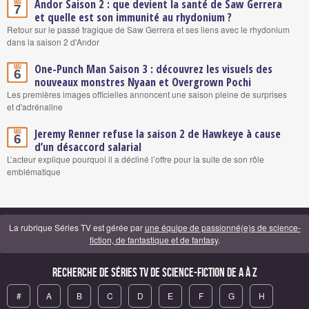
Andor Saison 2 : que devient la santé de Saw Gerrera
Mai
7
et quelle est son immunité au rhydonium ?
Retour sur le passé tragique de Saw Gerrera et ses liens avec le rhydonium
dans la saison 2 d'Andor
One-Punch Man Saison 3 : découvrez les visuels des
Mai
6
nouveaux monstres Nyaan et Overgrown Pochi
Les premières images officielles annoncent une saison pleine de surprises
et d'adrénaline
Jeremy Renner refuse la saison 2 de Hawkeye à cause
Mai
6
d’un désaccord salarial
L’acteur explique pourquoi il a décliné l’offre pour la suite de son rôle
emblématique
La rubrique Séries TV est gérée par
une équipe de passionné(e)s de science-
fiction, de fantastique et de fantasy
.
Recherche de Séries TV de science-fiction de A à Z
#
A
B
C
D
E
F
G
H