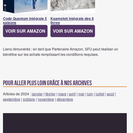
Code Quantum intégrale 5
Kaamelott intégrale des 6
saisons
livres
VOIR SUR AMAZON
VOIR SUR AMAZON
Liens rémunérés : en tant que Partenaire Amazon, SFU peut réaliser un
bénéfice sur les achats remplissant les conditions requises.
Pour aller plus loin grâce à nos archives
Articles de 2024 :
janvier
|
février
|
mars
|
avril
|
mai
|
juin
|
juillet
|
août
|
septembre
|
octobre
|
novembre
|
décembre