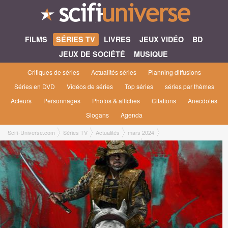
FILMS
SÉRIES TV
LIVRES
JEUX VIDÉO
BD
JEUX DE SOCIÉTÉ
MUSIQUE
Critiques de séries
Actualités séries
Planning diffusions
Séries en DVD
Vidéos de séries
Top séries
séries par thèmes
Acteurs
Personnages
Photos & affiches
Citations
Anecdotes
Slogans
Agenda
Scifi-Universe.com
Séries TV
Actualités
mars 2024
Shogun, la saga littéraire à découvrir ou redécouvrir !