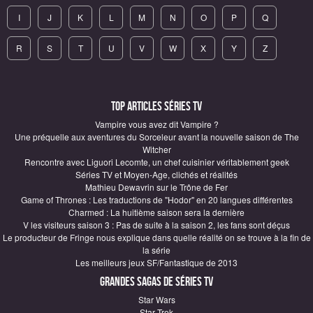
I
J
K
L
M
N
O
P
Q
R
S
T
U
V
W
X
Y
Z
Top articles Séries TV
Vampire vous avez dit Vampire ?
Une préquelle aux aventures du Sorceleur avant la nouvelle saison de The
Witcher
Rencontre avec Liguori Lecomte, un chef cuisinier véritablement geek
Séries TV et Moyen-Age, clichés et réalités
Mathieu Dewavrin sur le Trône de Fer
Game of Thrones : Les traductions de "Hodor" en 20 langues différentes
Charmed : La huitième saison sera la dernière
V les visiteurs saison 3 : Pas de suite à la saison 2, les fans sont déçus
Le producteur de Fringe nous explique dans quelle réalité on se trouve à la fin de
la série
Les meilleurs jeux SF/Fantastique de 2013
Grandes sagas de Séries TV
Star Wars
Star Trek