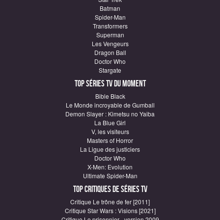
Batman
Spider-Man
Transformers
Superman
Les Vengeurs
Dragon Ball
Doctor Who
Stargate
Top Séries TV du moment
Bible Black
Le Monde incroyable de Gumball
Demon Slayer : Kimetsu no Yaiba
La Blue Girl
V, les visiteurs
Masters of Horror
La Ligue des justiciers
Doctor Who
X-Men: Evolution
Ultimate Spider-Man
Top critiques de Séries TV
Critique Le trône de fer [2011]
Critique Star Wars : Visions [2021]
Critique Le prisonnier - version 2009