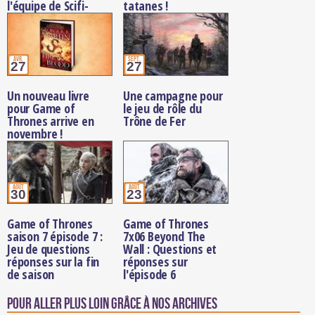
l'équipe de Scifi-
tatanes !
Universe
avr.
sept.
27
27
Un nouveau livre
Une campagne pour
pour Game of
le jeu de rôle du
Thrones arrive en
Trône de Fer
novembre !
août
août
30
23
Game of Thrones
Game of Thrones
saison 7 épisode 7 :
7x06 Beyond The
Jeu de questions
Wall : Questions et
réponses sur la fin
réponses sur
de saison
l'épisode 6
Pour aller plus loin grâce à nos archives