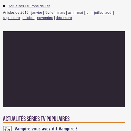
Actualités Le Trône de Fer
Articles de 2016 :
janvier
|
février
|
mars
|
avril
|
mai
|
juin
|
juillet
|
août
|
septembre
|
octobre
|
novembre
|
décembre
Actualités Séries TV populaires
Vampire vous avez dit Vampire ?
Oct.
10