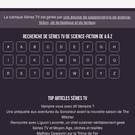
La rubrique Séries TV est gérée par
une équipe de passionné(e)s de science-
fiction, de fantastique et de fantasy
.
Recherche de Séries TV de science-fiction de A à Z
#
A
B
C
D
E
F
G
H
I
J
K
L
M
N
O
P
Q
R
S
T
U
V
W
X
Y
Z
Top articles Séries TV
Vampire vous avez dit Vampire ?
Une préquelle aux aventures du Sorceleur avant la nouvelle saison de The
Witcher
Rencontre avec Liguori Lecomte, un chef cuisinier véritablement geek
Séries TV et Moyen-Age, clichés et réalités
Mathieu Dewavrin sur le Trône de Fer