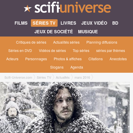
FILMS
SÉRIES TV
LIVRES
JEUX VIDÉO
BD
JEUX DE SOCIÉTÉ
MUSIQUE
Critiques de séries
Actualités séries
Planning diffusions
Séries en DVD
Vidéos de séries
Top séries
séries par thèmes
Acteurs
Personnages
Photos & affiches
Citations
Anecdotes
Slogans
Agenda
Scifi-Universe.com
Séries TV
Actualités
mars 2016
Game Of Thrones saison 6 : Kit Harington clarifie le destin de Jon Snow