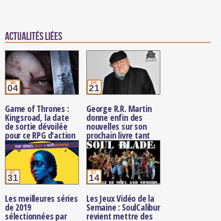
Actualités Liées
mai
avr.
04
21
Game of Thrones :
George R.R. Martin
Kingsroad, la date
donne enfin des
de sortie dévoilée
nouvelles sur son
pour ce RPG d'action
prochain livre tant
dans Westeros
attendu, The Winds
of Winter
déc.
oct.
31
14
Les meilleures séries
Les Jeux Vidéo de la
de 2019
Semaine : SoulCalibur
sélectionnées par
revient mettre des