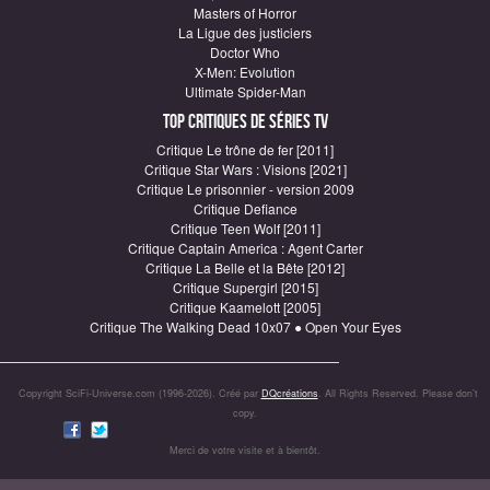
Masters of Horror
La Ligue des justiciers
Doctor Who
X-Men: Evolution
Ultimate Spider-Man
Top critiques de Séries TV
Critique Le trône de fer [2011]
Critique Star Wars : Visions [2021]
Critique Le prisonnier - version 2009
Critique Defiance
Critique Teen Wolf [2011]
Critique Captain America : Agent Carter
Critique La Belle et la Bête [2012]
Critique Supergirl [2015]
Critique Kaamelott [2005]
Critique The Walking Dead 10x07 ● Open Your Eyes
Copyright SciFi-Universe.com (1996-2026). Créé par
DQcréations
. All Rights Reserved. Please don’t
copy.
Merci de votre visite et à bientôt.