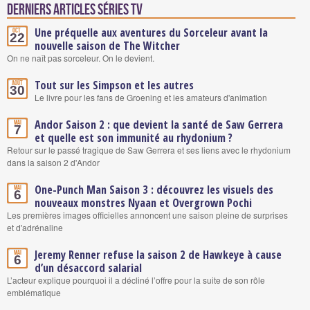
Derniers articles Séries TV
Une préquelle aux aventures du Sorceleur avant la
Oct.
22
nouvelle saison de The Witcher
On ne naît pas sorceleur. On le devient.
Tout sur les Simpson et les autres
Août
30
Le livre pour les fans de Groening et les amateurs d'animation
Andor Saison 2 : que devient la santé de Saw Gerrera
Mai
7
et quelle est son immunité au rhydonium ?
Retour sur le passé tragique de Saw Gerrera et ses liens avec le rhydonium
dans la saison 2 d'Andor
One-Punch Man Saison 3 : découvrez les visuels des
Mai
6
nouveaux monstres Nyaan et Overgrown Pochi
Les premières images officielles annoncent une saison pleine de surprises
et d'adrénaline
Jeremy Renner refuse la saison 2 de Hawkeye à cause
Mai
6
d’un désaccord salarial
L’acteur explique pourquoi il a décliné l’offre pour la suite de son rôle
emblématique