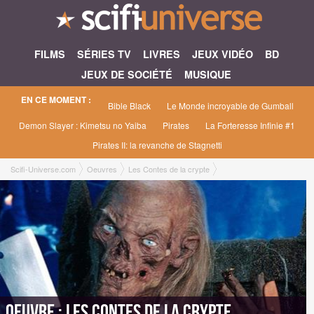
FILMS
SÉRIES TV
LIVRES
JEUX VIDÉO
BD
JEUX DE SOCIÉTÉ
MUSIQUE
EN CE MOMENT :
Bible Black
Le Monde incroyable de Gumball
Demon Slayer : Kimetsu no Yaiba
Pirates
La Forteresse Infinie #1
Pirates II: la revanche de Stagnetti
Scifi-Universe.com
Oeuvres
Les Contes de la crypte
Oeuvre : Les Contes de la crypte