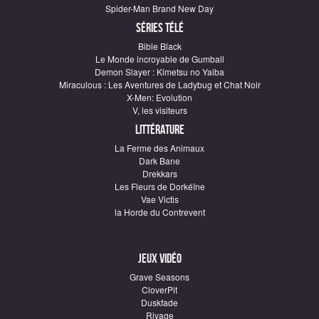
Spider-Man Brand New Day
Séries télé
Bible Black
Le Monde incroyable de Gumball
Demon Slayer : Kimetsu no Yaiba
Miraculous : Les Aventures de Ladybug et Chat Noir
X-Men: Evolution
V, les visiteurs
Littérature
La Ferme des Animaux
Dark Bane
Drekkars
Les Fleurs de Dorkéïne
Vae Victis
la Horde du Contrevent
Jeux vidéo
Grave Seasons
CloverPit
Duskfade
Rivage