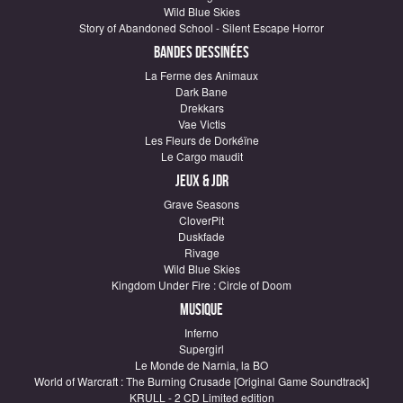
Wild Blue Skies
Story of Abandoned School - Silent Escape Horror
Bandes dessinées
La Ferme des Animaux
Dark Bane
Drekkars
Vae Victis
Les Fleurs de Dorkéïne
Le Cargo maudit
Jeux & JDR
Grave Seasons
CloverPit
Duskfade
Rivage
Wild Blue Skies
Kingdom Under Fire : Circle of Doom
Musique
Inferno
Supergirl
Le Monde de Narnia, la BO
World of Warcraft : The Burning Crusade [Original Game Soundtrack]
KRULL - 2 CD Limited edition