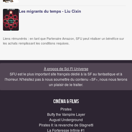
Les migrants du temps - Liu Cixin
Liens rémunérés : en tant que Partenaire Amazon, SFU peut réaliser un bénéfice sur
les achats remplissant les conditions requises.
À propos de Sci Fi Universe
SFU est le plus important site français dédié à la SF au fantastique et à
l'horreur. N'hésitez pas à nous soumettre du contenu «SF», nous nous ferons
un plaisir de le traiter.
Cinéma & Films
Pirates
Buffy the Vampire Layer
August Underground
Pirates II: la revanche de Stagnetti
La Forteresse Infinie #1