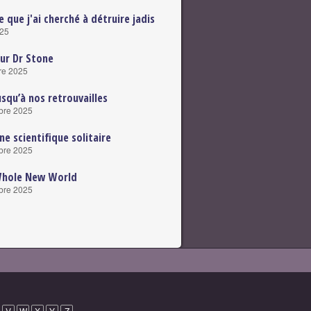
e que j'ai cherché à détruire jadis
025
ur Dr Stone
re 2025
usqu’à nos retrouvailles
bre 2025
ne scientifique solitaire
bre 2025
Whole New World
bre 2025
V
W
X
Y
Z