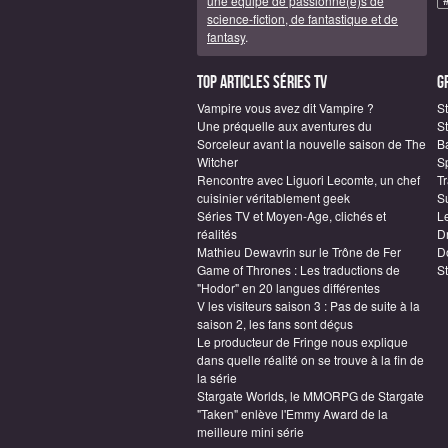
une équipe de passionné(e)s de
science-fiction, de fantastique et de
fantasy
.
Top articles Séries TV
G
Vampire vous avez dit Vampire ?
S
Une préquelle aux aventures du
St
Sorceleur avant la nouvelle saison de The
B
Witcher
S
Rencontre avec Liguori Lecomte, un chef
T
cuisinier véritablement geek
S
Séries TV et Moyen-Age, clichés et
L
réalités
D
Mathieu Dewavrin sur le Trône de Fer
D
Game of Thrones : Les traductions de
S
"Hodor" en 20 langues différentes
V les visiteurs saison 3 : Pas de suite à la
saison 2, les fans sont déçus
Le producteur de Fringe nous explique
dans quelle réalité on se trouve à la fin de
la série
Stargate Worlds, le MMORPG de Stargate
"Taken" enlève l'Emmy Award de la
meilleure mini série