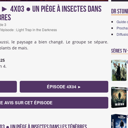
 ► 4x03 ● Un piège à insectes dans
Dr Stone
bres
Guide 
de 3
Prochai
 l'épisode : Light Trap in the Darkness
Diffusi
aussi, le paysage a bien changé. Le groupe se sépare.
plants de maïs.
Séries TV
025
n 4.
ÉPISODE 4X04 ►
E AVIS SUR CET ÉPISODE
x03 ● Un piège à insectes dans les ténèbres