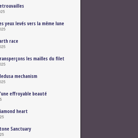
etrouvailles
025
es yeux levés vers la même lune
2025
arth race
2025
ransperçons les mailles du filet
2025
Medusa mechanism
2025
'une effroyable beauté
25
Diamond heart
025
tone Sanctuary
025