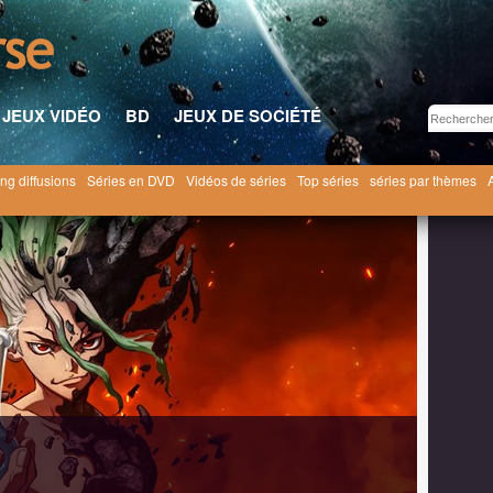
JEUX VIDÉO
BD
JEUX DE SOCIÉTÉ
ng diffusions
Séries en DVD
Vidéos de séries
Top séries
séries par thèmes
e [2019]
Dr Stone saison 4
4x03 ● Un piège à insectes dans les ténèbres