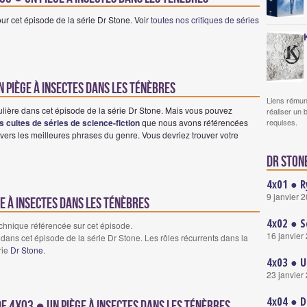
ur cet épisode de la série Dr Stone. Voir
toutes nos critiques de séries
n piège à insectes dans les ténèbres
Liens rémun
ulière dans cet épisode de la série Dr Stone. Mais vous pouvez
réaliser un 
requises.
es cultes de séries de science-fiction
que nous avons référencées
vers les meilleures phrases du genre. Vous devriez trouver votre
Dr Stone
4x01 ● R
9 janvier 
ge à insectes dans les ténèbres
4x02 ● S
echnique référencée sur cet épisode.
16 janvier
dans cet épisode de la série Dr Stone. Les rôles récurrents dans la
rie
Dr Stone
.
4x03 ● U
23 janvier
4x04 ● D
de 4x03 ● Un piège à insectes dans les ténèbres