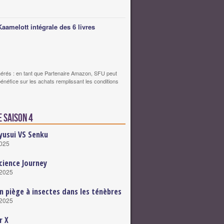
Kaamelott intégrale des 6 livres
érés : en tant que Partenaire Amazon, SFU peut
bénéfice sur les achats remplissant les conditions
 saison 4
yusui VS Senku
2025
cience Journey
 2025
n piège à insectes dans les ténèbres
 2025
r X