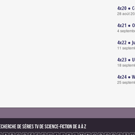
4x20 ● C
28 août 2
4x21 ● O
4 septemb
4x22 ● J
11 septem
4x23 ● U
18 septem
4x24 ● 
25 septem
echerche de Séries TV de science-fiction de A à Z
#
A
B
C
D
E
F
G
H
I
J
K
L
M
N
O
P
Q
R
S
T
U