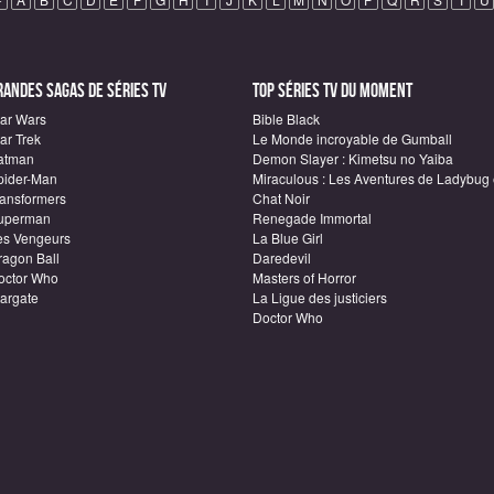
randes sagas de Séries TV
Top Séries TV du moment
tar Wars
Bible Black
ar Trek
Le Monde incroyable de Gumball
atman
Demon Slayer : Kimetsu no Yaiba
pider-Man
Miraculous : Les Aventures de Ladybug 
ransformers
Chat Noir
uperman
Renegade Immortal
es Vengeurs
La Blue Girl
ragon Ball
Daredevil
octor Who
Masters of Horror
targate
La Ligue des justiciers
Doctor Who