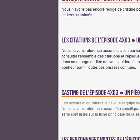
Nous n'avons pas encore rédigé de critique po
et dessins animés
Les citations de l'épisode 4x03 ● U
Nous n'avons référencé aucune citation partic
consulter l'ensemble des
citations et répliqu
dans notre page dédiée qui vous guidera à tra
bonheur parmi toutes ces phrases connues.
Casting de l'épisode 4x03 ● Un piè
Les acteurs et doubleurs, ainsi que l'équipe t
Nous n'avons référencé aucun rôle spécifique 
série sont listés sur la fiche principale de la sé
Les personnages invités de l'épiso