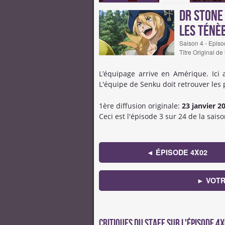
Dr Stone
les ténè
Saison 4 - Episo
Titre Original de
L’équipage arrive en Amérique. Ici 
L'équipe de Senku doit retrouver les 
1ère diffusion originale:
23 janvier 2
Ceci est l'épisode 3 sur 24 de la saiso
◄ ÉPISODE 4X02
► VOTR
Critiques du staff sur l'épisode 4