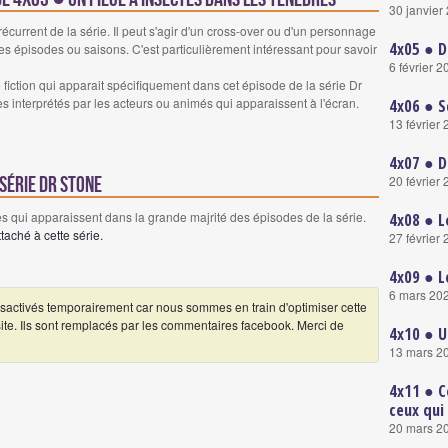
30 janvier
urrent de la série. Il peut s'agir d'un cross-over ou d'un personnage
4x05 ● D
es épisodes ou saisons. C'est particulièrement intéressant pour savoir
6 février 2
ction qui apparait spécifiquement dans cet épisode de la série Dr
es interprétés par les acteurs ou animés qui apparaissent à l'écran.
4x06 ● S
13 février
4x07 ● D
20 février
série Dr Stone
 qui apparaissent dans la grande majrité des épisodes de la série.
4x08 ● L
aché à cette série.
27 février
4x09 ● L
6 mars 20
ctivés temporairement car nous sommes en train d'optimiser cette
 site. Ils sont remplacés par les commentaires facebook. Merci de
4x10 ● U
13 mars 2
4x11 ● C
ceux qui
20 mars 2