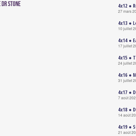
e Dr Stone
4x12 ● R
27 mars 2
4x13 ● L
10 juillet 
4x14 ● E
17 juillet 
4x15 ● T
24 juillet 
4x16 ● 
31 juillet 
4x17 ● D
7 août 20
4x18 ● 
14 août 2
4x19 ● S
21 août 2