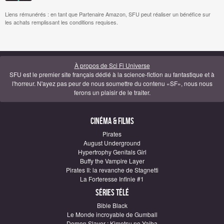
Liens rémunérés : en tant que Partenaire Amazon, SFU peut réaliser un bénéfice sur
les achats remplissant les conditions requises.
À propos de Sci Fi Universe
SFU est le premier site français dédié à la science-fiction au fantastique et à
l'horreur. N'ayez pas peur de nous soumettre du contenu «SF», nous nous
ferons un plaisir de le traiter.
Cinéma & Films
Pirates
August Underground
Hypertrophy Genitals Girl
Buffy the Vampire Layer
Pirates II: la revanche de Stagnetti
La Forteresse Infinie #1
Séries télé
Bible Black
Le Monde incroyable de Gumball
Demon Slayer : Kimetsu no Yaiba