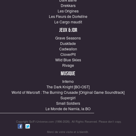
Drekkars
Les Origines
Les Fleurs de Dorkéïne
Le Cargo maudit
Jeux & JDR
Grave Seasons
Duskfade
Cadwallon
CloverPit
Wild Blue Skies
Rivage
Musique
Inferno
The Dark Knight [BO-OST]
World of Warcraft : The Burning Crusade [Original Game Soundtrack]
Supergirl
Small Soldiers
Le Monde de Narnia, la BO
Copyright SciFi-Universe.com (1996-2026). All Rights Reserved. Please don’t copy.
Merci de votre visite et à bientôt.