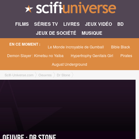
FILMS
SÉRIES TV
LIVRES
JEUX VIDÉO
BD
JEUX DE SOCIÉTÉ
MUSIQUE
EN CE MOMENT :
Le Monde incroyable de Gumball
Bible Black
Demon Slayer : Kimetsu no Yaiba
Hypertrophy Genitals Girl
Pirates
August Underground
Scifi-Universe.com
Oeuvres
Dr Stone
Oeuvre : Dr Stone