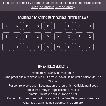
La rubrique Séries TV est gérée par
une équipe de passionné(e)s de science-
fiction, de fantastique et de fantasy
.
Recherche de Séries TV de science-fiction de A à Z
#
A
B
C
D
E
F
G
H
I
J
K
L
M
N
O
P
Q
R
S
T
U
V
W
X
Y
Z
Top articles Séries TV
Vampire vous avez dit Vampire ?
Une préquelle aux aventures du Sorceleur avant la nouvelle saison de The
Witcher
Rencontre avec Liguori Lecomte, un chef cuisinier véritablement geek
Séries TV et Moyen-Age, clichés et réalités
Mathieu Dewavrin sur le Trône de Fer
Game of Thrones : Les traductions de "Hodor" en 20 langues différentes
Charmed : La huitième saison sera la dernière