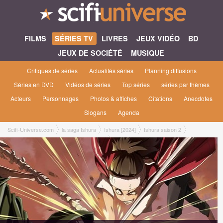
FILMS
SÉRIES TV
LIVRES
JEUX VIDÉO
BD
JEUX DE SOCIÉTÉ
MUSIQUE
Critiques de séries
Actualités séries
Planning diffusions
Séries en DVD
Vidéos de séries
Top séries
séries par thèmes
Acteurs
Personnages
Photos & affiches
Citations
Anecdotes
Slogans
Agenda
Scifi-Universe.com
la saga Ishura
Ishura [2024]
Ishura saison 2
2x01 ● Mele le Rugissement de l'Horizon