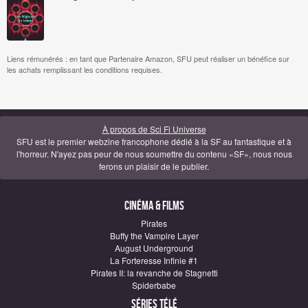
Liens rémunérés : en tant que Partenaire Amazon, SFU peut réaliser un bénéfice sur
les achats remplissant les conditions requises.
À propos de Sci Fi Universe
SFU est le premier webzine francophone dédié à la SF au fantastique et à
l'horreur. N'ayez pas peur de nous soumettre du contenu «SF», nous nous
ferons un plaisir de le publier.
Cinéma & Films
Pirates
Buffy the Vampire Layer
August Underground
La Forteresse Infinie #1
Pirates II: la revanche de Stagnetti
Spiderbabe
Séries télé