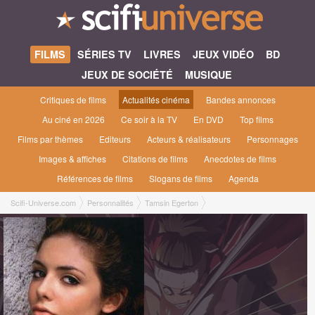
FILMS
SÉRIES TV
LIVRES
JEUX VIDÉO
BD
JEUX DE SOCIÉTÉ
MUSIQUE
Critiques de films
Actualités cinéma
Bandes annonces
Au ciné en 2026
Ce soir à la TV
En DVD
Top films
Films par thèmes
Editeurs
Acteurs & réalisateurs
Personnages
Images & affiches
Citations de films
Anecdotes de films
Références de films
Slogans de films
Agenda
Scifi-Universe.com
Personnalités
Tamsin Egerton