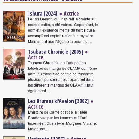
Ishura [2024]
● Actrice
Le Roi Démon, qui inspirait la crainte au
monde entier, a été vaincu. Cependant, le
nom et l’existence même du héros qui a
accompli cet exploit restent un mystère.
Maintenant que l’âge de la peur est …
Tsubasa Chronicle [2005]
●
Actrice
Tsubasa Chronicle est l'adaptation
télévisée du manga de CLAMP du même
nom. Au travers de ce titre se rencontre
plusieurs personnages apparuent dans
les différents mangas de CLAMP. Il faut
également …
Les Brumes d'Avalon [2002]
●
Actrice
L'histoire de Camelot et de la Table
Ronde vue par les femmes qui l'ont
façonnée : Guenièvre, Morgane, Viviane,
Morgause...