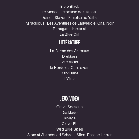
Bible Black
Le Monde incroyable de Gumball
Demon Slayer : Kimetsu no Yaiba
Miraculous : Les Aventures de Ladybug et Chat Noir
Renegade Immortal
La Blue Girl
Littérature
La Ferme des Animaux
Drekkars
Vae Victis
la Horde du Contrevent
Dark Bane
L'Ainé
Jeux vidéo
Grave Seasons
Duskfade
Rivage
CloverPit
Wild Blue Skies
Story of Abandoned School - Silent Escape Horror