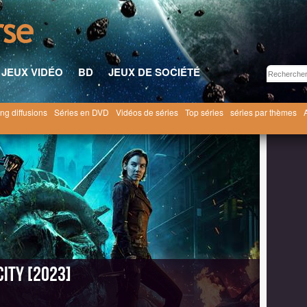
JEUX VIDÉO
BD
JEUX DE SOCIÉTÉ
ng diffusions
Séries en DVD
Vidéos de séries
Top séries
séries par thèmes
ies Télé
The Walking Dead: Dead City [2023]
City [2023]