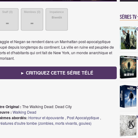
Staff (
0
)
Membres (
0
)
Impatience
Séries TV
Bientôt
-
-
aggie et Negan se rendent dans un Manhattan post-apocalyptique
oupé depuis longtemps du continent. La ville en ruine est peuplée de
rts et d'habitants qui ont fait de New York, un monde anarchique et
rrorisant.
► CRITIQUEZ CETTE SÉRIE TÉLÉ
tre Original :
The Walking Dead: Dead City
euvre :
Walking Dead
hèmes abordés:
Horreur et épouvante
,
Post Apocalyptique
,
éatures d'outre tombe (zombies, morts vivants, goules)