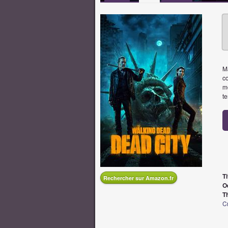
M
c
mo
te
Ti
Rechercher sur Amazon.fr
O
T
Cr