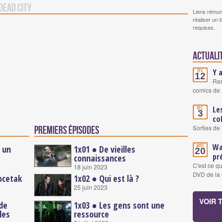
Dead City
Liens rémun
réaliser un 
requises.
Actuali
Y 
Fév.
12
Ren
comics de 
Le
Déc.
3
co
Sorties de
Premiers épisodes
Wa
Août
t un
1x01 ● De vieilles
20
pr
connaissances
C'est ce q
18 juin 2023
DVD de la 
pocetak
1x02 ● Qui est là ?
25 juin 2023
VOIR 
 de
1x03 ● Les gens sont une
les
ressource