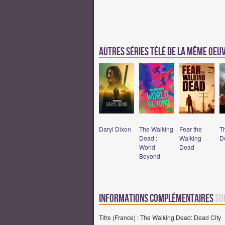
Autres séries télé de la même oeu
Daryl Dixon
The Walking
Fear the
T
Dead :
Walking
D
World
Dead
Beyond
Informations complémentaires
su
Titre (France) : The Walking Dead: Dead City