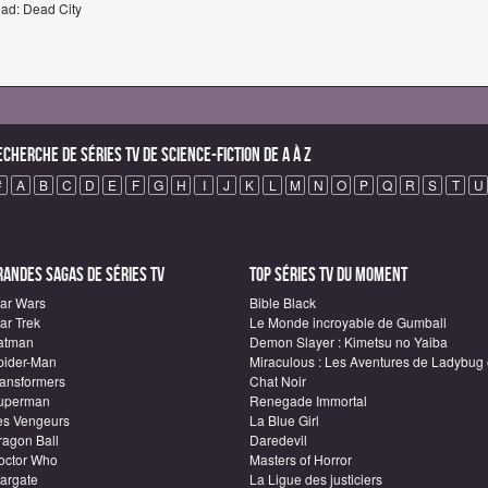
ead: Dead City
echerche de Séries TV de science-fiction de A à Z
#
A
B
C
D
E
F
G
H
I
J
K
L
M
N
O
P
Q
R
S
T
U
randes sagas de Séries TV
Top Séries TV du moment
tar Wars
Bible Black
ar Trek
Le Monde incroyable de Gumball
atman
Demon Slayer : Kimetsu no Yaiba
pider-Man
Miraculous : Les Aventures de Ladybug 
ransformers
Chat Noir
uperman
Renegade Immortal
es Vengeurs
La Blue Girl
ragon Ball
Daredevil
octor Who
Masters of Horror
targate
La Ligue des justiciers