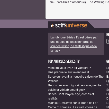
Titre (Etats-Unis d'Amérique) : The Walking D
R
La rubrique Séries TV est gérée par
une équipe de passionné(e)s de
science-fiction, de fantastique et de
fantasy
.
Top articles Séries TV
G
Vampire vous avez dit Vampire ?
S
Une préquelle aux aventures du
St
Sorceleur avant la nouvelle saison de The
B
Witcher
S
Rencontre avec Liguori Lecomte, un chef
T
cuisinier véritablement geek
S
Séries TV et Moyen-Age, clichés et
L
réalités
D
Mathieu Dewavrin sur le Trône de Fer
D
Game of Thrones : Les traductions de
S