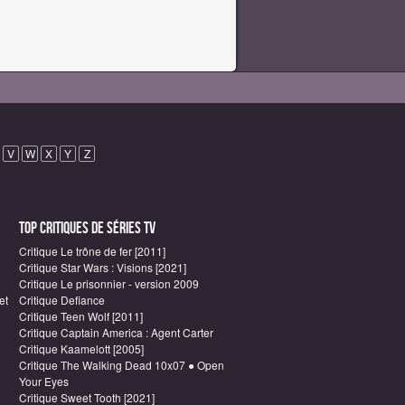
V
W
X
Y
Z
Top critiques de Séries TV
Critique Le trône de fer [2011]
Critique Star Wars : Visions [2021]
Critique Le prisonnier - version 2009
et
Critique Defiance
Critique Teen Wolf [2011]
Critique Captain America : Agent Carter
Critique Kaamelott [2005]
Critique The Walking Dead 10x07 ● Open
Your Eyes
Critique Sweet Tooth [2021]