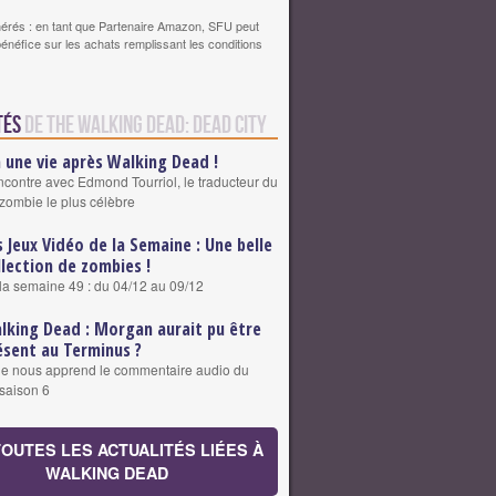
érés : en tant que Partenaire Amazon, SFU peut
bénéfice sur les achats remplissant les conditions
tés
de The Walking Dead: Dead City
a une vie après Walking Dead !
contre avec Edmond Tourriol, le traducteur du
zombie le plus célèbre
s Jeux Vidéo de la Semaine : Une belle
llection de zombies !
 la semaine 49 : du 04/12 au 09/12
lking Dead : Morgan aurait pu être
ésent au Terminus ?
ue nous apprend le commentaire audio du
saison 6
TOUTES LES ACTUALITÉS LIÉES À
WALKING DEAD