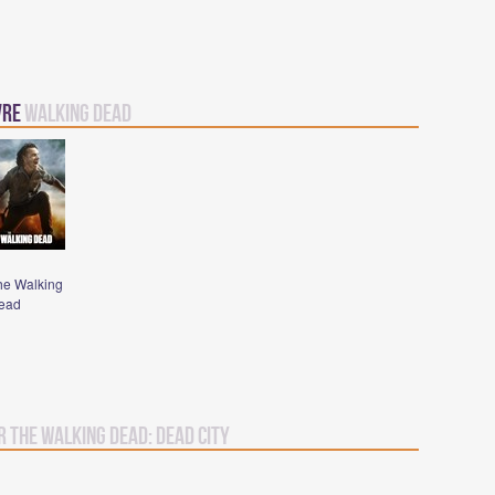
vre
Walking Dead
he Walking
ead
r The Walking Dead: Dead City