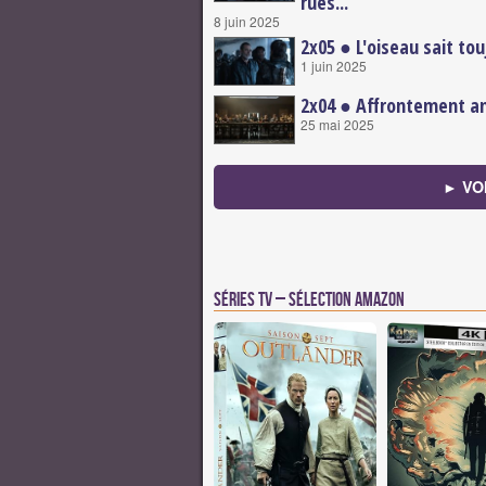
rues...
8 juin 2025
2x05 ● L'oiseau sait tou
1 juin 2025
2x04 ● Affrontement a
25 mai 2025
► VO
Séries TV – Sélection Amazon