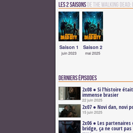
Les 2 saisons
de The Walking Dead: 
Saison 1
Saison 2
juin 2023
mai 2025
Derniers épisodes
2x08 ● Si l'histoire étai
immense brasier
22 juin 2025
2x07 ● Novi dan, novi 
15 juin 2025
2x06 ● Les partenaires
bridge, ça ne court pas 