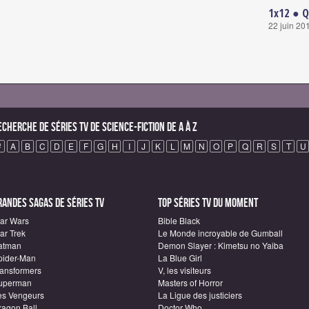
1x12 ● Q
22 juin 20
echerche de Séries TV de science-fiction de A à Z
#
A
B
C
D
E
F
G
H
I
J
K
L
M
N
O
P
Q
R
S
T
U
randes sagas de Séries TV
Top Séries TV du moment
tar Wars
Bible Black
ar Trek
Le Monde incroyable de Gumball
atman
Demon Slayer : Kimetsu no Yaiba
pider-Man
La Blue Girl
ransformers
V, les visiteurs
uperman
Masters of Horror
es Vengeurs
La Ligue des justiciers
ragon Ball
Doctor Who