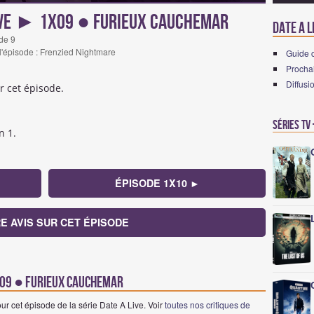
ive ► 1x09 ● Furieux cauchemar
Date A L
de 9
 l'épisode : Frenzied Nightmare
Guide 
Prochai
Diffusi
r cet épisode.
Séries TV
n 1.
ÉPISODE 1X10 ►
E AVIS SUR CET ÉPISODE
1x09 ● Furieux cauchemar
ur cet épisode de la série Date A Live. Voir
toutes nos critiques de