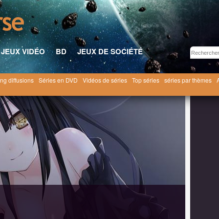
JEUX VIDÉO
BD
JEUX DE SOCIÉTÉ
ng diffusions
Séries en DVD
Vidéos de séries
Top séries
séries par thèmes
 A Live [2013]
Date A Live saison 1
1x09 ● Furieux cauchemar