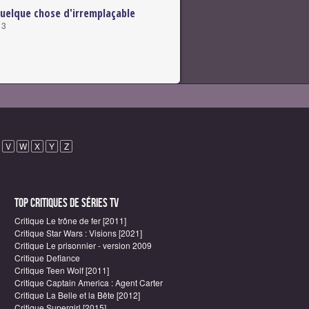
uelque chose d'irremplaçable
13
V
W
X
Y
Z
Top critiques de Séries TV
Critique Le trône de fer [2011]
Critique Star Wars : Visions [2021]
Critique Le prisonnier - version 2009
Critique Defiance
Critique Teen Wolf [2011]
Critique Captain America : Agent Carter
Critique La Belle et la Bête [2012]
Critique Supergirl [2015]