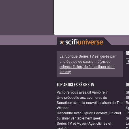
R
La rubrique Séries TV est gérée par
une équipe de passionné(e)s de
science-fiction, de fantastique et de
fantasy
.
Top articles Séries TV
G
Vampire vous avez dit Vampire ?
S
Une préquelle aux aventures du
St
Sorceleur avant la nouvelle saison de The
B
Witcher
S
Rencontre avec Liguori Lecomte, un chef
T
cuisinier véritablement geek
S
Séries TV et Moyen-Age, clichés et
L
réalités
D