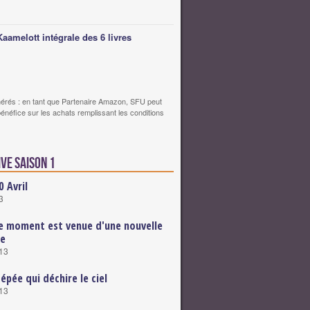
Kaamelott intégrale des 6 livres
érés : en tant que Partenaire Amazon, SFU peut
bénéfice sur les achats remplissant les conditions
ive saison 1
0 Avril
3
e moment est venue d'une nouvelle
re
013
épée qui déchire le ciel
013