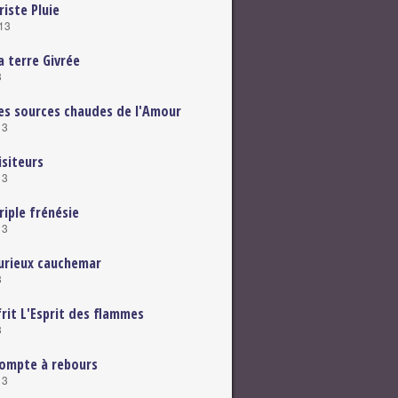
riste Pluie
013
a terre Givrée
3
es sources chaudes de l'Amour
13
isiteurs
13
riple frénésie
13
urieux cauchemar
3
frit L'Esprit des flammes
3
ompte à rebours
13