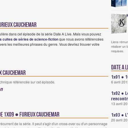
 Furieux cauchemar
ulière dans cet épisode de la série Date A Live. Mais vous pouvez
es cultes de séries de science-fiction
que nous avons référencées
Liens rémun
vers les meilleures phrases du genre. Vous devriez trouver votre
réaliser un 
requises.
Date A L
ux cauchemar
1x01 ● 1
6 avril 201
echnique référencée sur cet épisode.
on
1x02 ● L
rencont
13 avril 2
ode 1x09 ● Furieux cauchemar
1x03 ● L'
20 avril 2
urrent de la série. Il peut s'agir d'un cross-over ou d'un personnage