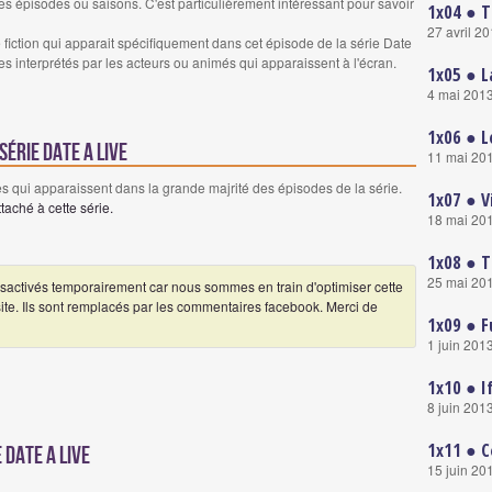
es épisodes ou saisons. C'est particulièrement intéressant pour savoir
1x04 ● T
27 avril 2
iction qui apparait spécifiquement dans cet épisode de la série Date
es interprétés par les acteurs ou animés qui apparaissent à l'écran.
1x05 ● L
4 mai 201
1x06 ● L
érie Date A Live
11 mai 20
 qui apparaissent dans la grande majrité des épisodes de la série.
1x07 ● V
aché à cette série.
18 mai 20
1x08 ● T
25 mai 20
ctivés temporairement car nous sommes en train d'optimiser cette
 site. Ils sont remplacés par les commentaires facebook. Merci de
1x09 ● F
1 juin 201
1x10 ● I
8 juin 201
1x11 ● C
 Date A Live
15 juin 20