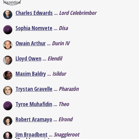
Charles Edwards
...
Lord Celebrimbor
Sophia Nomvete
...
Disa
Owain Arthur
...
Durin IV
Lloyd Owen
...
Elendil
Maxim Baldry
...
Isildur
Trystan Gravelle
...
Pharazôn
Tyroe Muhafidin
...
Theo
Robert Aramayo
...
Elrond
Jim Broadbent
...
Snaggleroot