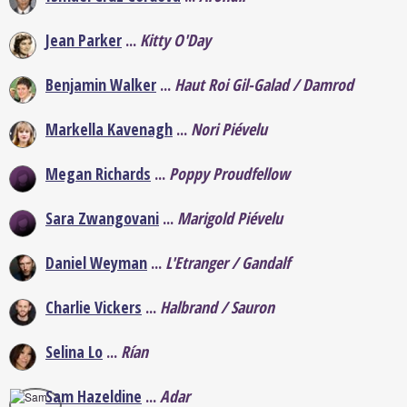
Jean Parker
...
Kitty O'Day
Benjamin Walker
...
Haut Roi Gil-Galad / Damrod
Markella Kavenagh
...
Nori Piévelu
Megan Richards
...
Poppy Proudfellow
Sara Zwangovani
...
Marigold Piévelu
Daniel Weyman
...
L'Etranger / Gandalf
Charlie Vickers
...
Halbrand / Sauron
Selina Lo
...
Rían
Sam Hazeldine
...
Adar