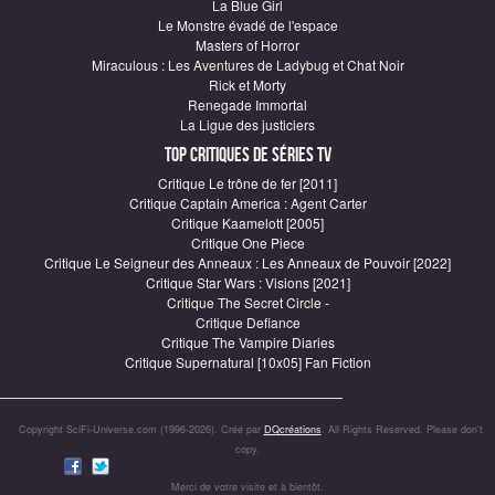
La Blue Girl
Le Monstre évadé de l'espace
Masters of Horror
Miraculous : Les Aventures de Ladybug et Chat Noir
Rick et Morty
Renegade Immortal
La Ligue des justiciers
Top critiques de Séries TV
Critique Le trône de fer [2011]
Critique Captain America : Agent Carter
Critique Kaamelott [2005]
Critique One Piece
Critique Le Seigneur des Anneaux : Les Anneaux de Pouvoir [2022]
Critique Star Wars : Visions [2021]
Critique The Secret Circle -
Critique Defiance
Critique The Vampire Diaries
Critique Supernatural [10x05] Fan Fiction
Copyright SciFi-Universe.com (1996-2026). Créé par
DQcréations
. All Rights Reserved. Please don’t
copy.
Merci de votre visite et à bientôt.