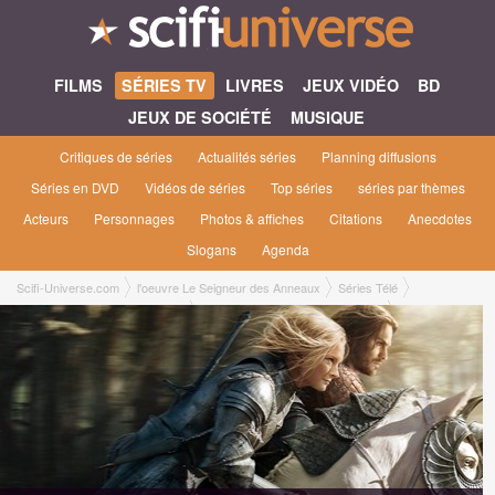
FILMS
SÉRIES TV
LIVRES
JEUX VIDÉO
BD
JEUX DE SOCIÉTÉ
MUSIQUE
Critiques de séries
Actualités séries
Planning diffusions
Séries en DVD
Vidéos de séries
Top séries
séries par thèmes
Acteurs
Personnages
Photos & affiches
Citations
Anecdotes
Slogans
Agenda
Scifi-Universe.com
l'oeuvre Le Seigneur des Anneaux
Séries Télé
Les Anneaux de Pouvoir [2022]
Les Anneaux de Pouvoir saison 1
1x05 ● Séparations