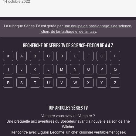
14 octobre 2022
La rubrique Séries TV est gérée par
une équipe de passionné(e)s de science-
fiction, de fantastique et de fantasy
.
Recherche de Séries TV de science-fiction de A à Z
#
A
B
C
D
E
F
G
H
I
J
K
L
M
N
O
P
Q
R
S
T
U
V
W
X
Y
Z
Top articles Séries TV
Vampire vous avez dit Vampire ?
Une préquelle aux aventures du Sorceleur avant la nouvelle saison de The
Witcher
Rencontre avec Liguori Lecomte, un chef cuisinier véritablement geek