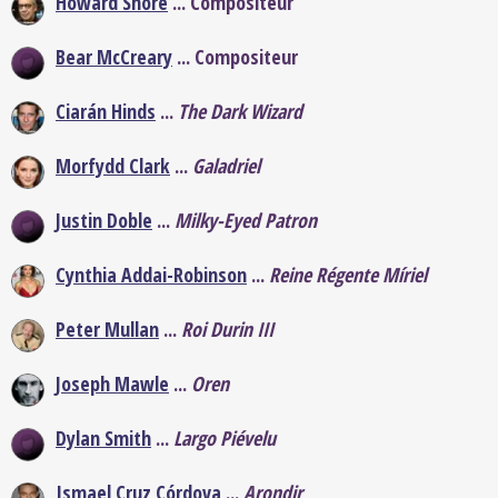
Howard Shore
... Compositeur
Bear McCreary
... Compositeur
Ciarán Hinds
...
The Dark Wizard
Morfydd Clark
...
Galadriel
Justin Doble
...
Milky-Eyed Patron
Cynthia Addai-Robinson
...
Reine Régente Míriel
Peter Mullan
...
Roi Durin III
Joseph Mawle
...
Oren
Dylan Smith
...
Largo Piévelu
Ismael Cruz Córdova
...
Arondir