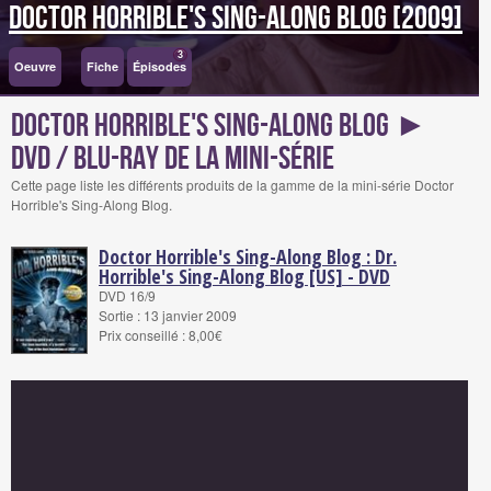
Doctor Horrible's Sing-Along Blog [2009]
3
Oeuvre
Fiche
Épisodes
Doctor Horrible's Sing-Along Blog ►
DVD / Blu-Ray de la mini-série
Cette page liste les différents produits de la gamme de la mini-série Doctor
Horrible's Sing-Along Blog.
Doctor Horrible's Sing-Along Blog : Dr.
Horrible's Sing-Along Blog [US] - DVD
DVD 16/9
Sortie : 13 janvier 2009
Prix conseillé : 8,00€