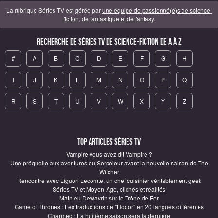
La rubrique Séries TV est gérée par
une équipe de passionné(e)s de science-
fiction, de fantastique et de fantasy
.
Recherche de Séries TV de science-fiction de A à Z
#
A
B
C
D
E
F
G
H
I
J
K
L
M
N
O
P
Q
R
S
T
U
V
W
X
Y
Z
Top articles Séries TV
Vampire vous avez dit Vampire ?
Une préquelle aux aventures du Sorceleur avant la nouvelle saison de The
Witcher
Rencontre avec Liguori Lecomte, un chef cuisinier véritablement geek
Séries TV et Moyen-Age, clichés et réalités
Mathieu Dewavrin sur le Trône de Fer
Game of Thrones : Les traductions de "Hodor" en 20 langues différentes
Charmed : La huitième saison sera la dernière