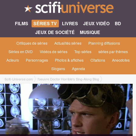
FILMS
SÉRIES TV
LIVRES
JEUX VIDÉO
BD
JEUX DE SOCIÉTÉ
MUSIQUE
Critiques de séries
Actualités séries
Planning diffusions
Séries en DVD
Vidéos de séries
Top séries
séries par thèmes
Acteurs
Personnages
Photos & affiches
Citations
Anecdotes
Slogans
Agenda
Scifi-Universe.com
l'oeuvre Doctor Horrible's Sing-Along Blog
Doctor Horrible's Sing-Along Blog [2009]
DVD / Blu-Ray