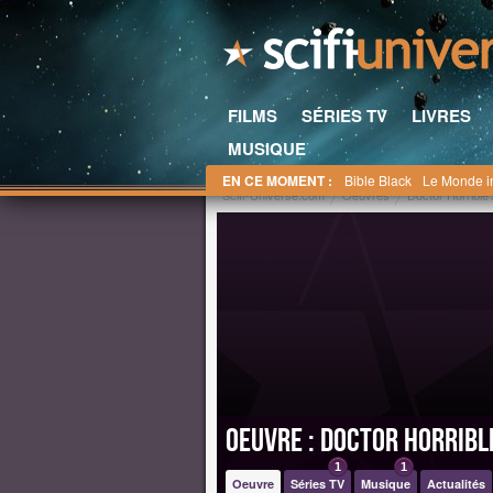
FILMS
SÉRIES TV
LIVRES
MUSIQUE
EN CE MOMENT :
Bible Black
Le Monde i
Scifi-Universe.com
Oeuvres
Doctor Horrible
Oeuvre : Doctor Horribl
1
1
Oeuvre
Séries TV
Musique
Actualités