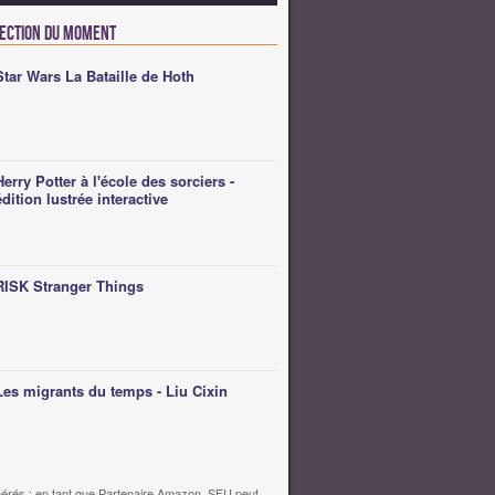
lection du moment
Star Wars La Bataille de Hoth
Herry Potter à l'école des sorciers -
édition lustrée interactive
RISK Stranger Things
Les migrants du temps - Liu Cixin
érés : en tant que Partenaire Amazon, SFU peut