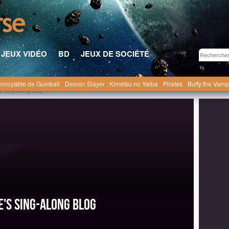
JEUX VIDÉO
BD
JEUX DE SOCIÉTÉ
ncroyable de Gumball
Demon Slayer : Kimetsu no Yaiba
Pirates
Buffy the Vamp
's Sing-Along Blog
e's Sing-Along Blog