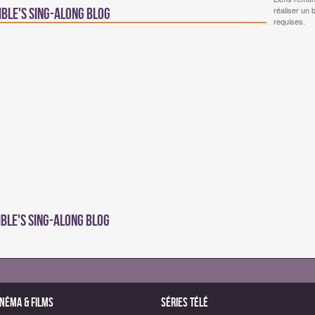
réaliser un 
ble's Sing-Along Blog
requises.
ble's Sing-Along Blog
inéma & Films
Séries télé