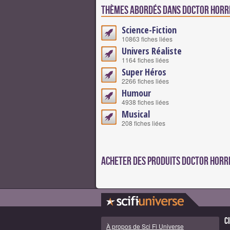
Thèmes abordés dans Doctor Horri
Science-Fiction
10863 fiches liées
Univers Réaliste
1164 fiches liées
Super Héros
2266 fiches liées
Humour
4938 fiches liées
Musical
208 fiches liées
Acheter des produits Doctor Horri
C
À propos de Sci Fi Universe