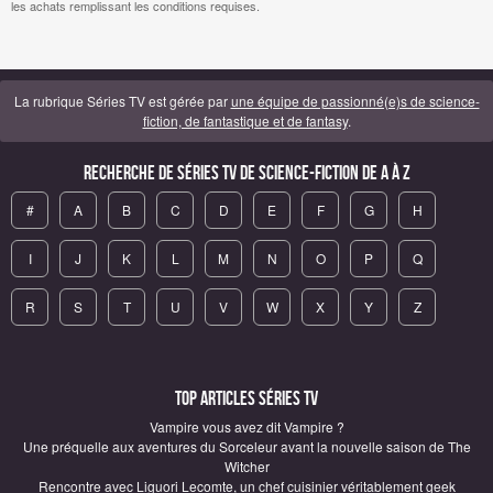
les achats remplissant les conditions requises.
La rubrique Séries TV est gérée par
une équipe de passionné(e)s de science-
fiction, de fantastique et de fantasy
.
Recherche de Séries TV de science-fiction de A à Z
#
A
B
C
D
E
F
G
H
I
J
K
L
M
N
O
P
Q
R
S
T
U
V
W
X
Y
Z
Top articles Séries TV
Vampire vous avez dit Vampire ?
Une préquelle aux aventures du Sorceleur avant la nouvelle saison de The
Witcher
Rencontre avec Liguori Lecomte, un chef cuisinier véritablement geek