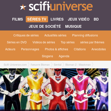
FILMS
SÉRIES TV
LIVRES
JEUX VIDÉO
BD
JEUX DE SOCIÉTÉ
MUSIQUE
Critiques de séries
Actualités séries
Planning diffusions
Séries en DVD
Vidéos de séries
Top séries
séries par thèmes
Acteurs
Personnages
Photos & affiches
Citations
Anecdotes
Slogans
Agenda
Scifi-Universe.com
l'oeuvre Bioman
Sentaï
Bioman 2 : Maskman
Bioman 2 : Maskman #1 [1987]