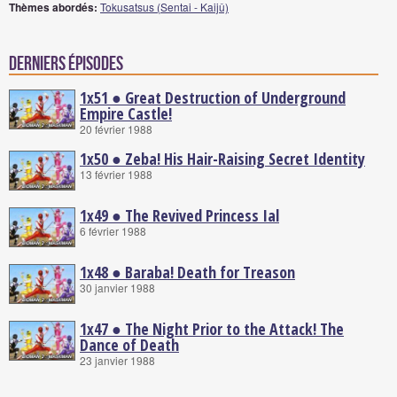
Thèmes abordés:
Tokusatsus (Sentai - Kaijû)
Derniers épisodes
1x51 ● Great Destruction of Underground
Empire Castle!
20 février 1988
1x50 ● Zeba! His Hair-Raising Secret Identity
13 février 1988
1x49 ● The Revived Princess Ial
6 février 1988
1x48 ● Baraba! Death for Treason
30 janvier 1988
1x47 ● The Night Prior to the Attack! The
Dance of Death
23 janvier 1988