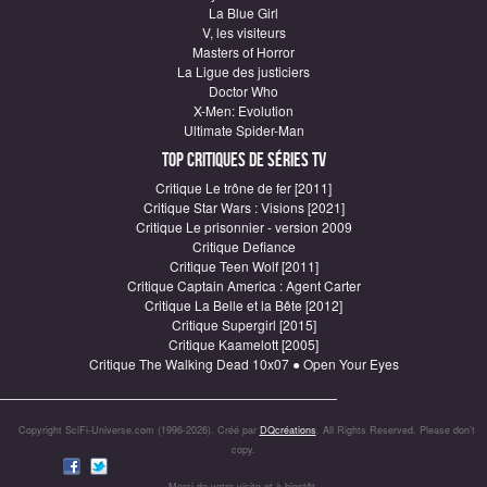
La Blue Girl
V, les visiteurs
Masters of Horror
La Ligue des justiciers
Doctor Who
X-Men: Evolution
Ultimate Spider-Man
Top critiques de Séries TV
Critique Le trône de fer [2011]
Critique Star Wars : Visions [2021]
Critique Le prisonnier - version 2009
Critique Defiance
Critique Teen Wolf [2011]
Critique Captain America : Agent Carter
Critique La Belle et la Bête [2012]
Critique Supergirl [2015]
Critique Kaamelott [2005]
Critique The Walking Dead 10x07 ● Open Your Eyes
Copyright SciFi-Universe.com (1996-2026). Créé par
DQcréations
. All Rights Reserved. Please don’t
copy.
Merci de votre visite et à bientôt.