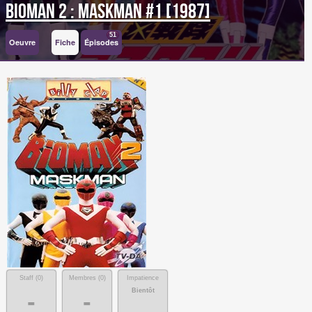
Bioman 2 : Maskman #1 [1987]
51
Oeuvre
Fiche
Épisodes
Staff (
0
)
Membres (
0
)
Impatience
Bientôt
-
-