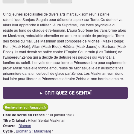
Cinq jeunes spécialistes de divers arts martiaux sont réunis par le
scientifique Sanjuro Sugata pour défendre la paix sur Terre. Ce dernier va
alors leur apprendre à utiliser l'Aura Suprême, une force psychique qui
réside au fond de chaque être-humain. L'aura Suprême les transforme alors
en Maskman, redoutable chevalier en armure capable de proteger la Terre
des forces du mal. Les Maskman sont composés de Michael (Mask Rouge),
Kent (Mask Noir), Allan (Mask Bleu), Héléna (Mask Jaune) et Barbara (Mask
Rose). Ils vont devoir se battre contre l'Empire Souterrain (Les Tublars) de
l'Empereur Zehba qui a décidé de détruire les peuples qui vivent à la
lumière du soleil. Il envoie donc sur terre la Princesse Iaru pour espionner le
projet Mask mais elle tombe amoureuse de Michael, elle est aussitôt faites
prisonnière dans un cerceuil de glace par Zehba. Les Maskman vont donc
tout faire pour liberer la Princesse et détruire Zehba et son horrible empire.
► CRITIQUEZ CE SENTAÏ
Rechercher sur Amazon.fr
Date de sortie en France :
1er janvier 1987
Titre Original :
Hikari Sentai Maskman
Oeuvre :
Bioman
Cycle :
Bioman 2 : Maskman
| 1