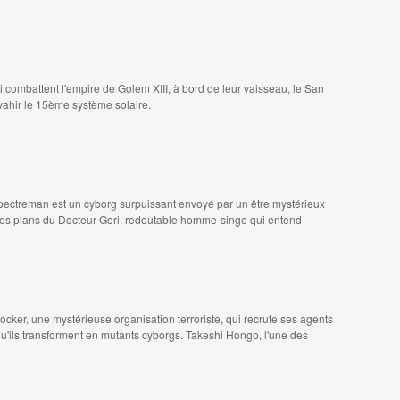
 combattent l'empire de Golem XIII, à bord de leur vaisseau, le San
vahir le 15ème système solaire.
Spectreman est un cyborg surpuissant envoyé par un être mystérieux
r les plans du Docteur Gori, redoutable homme-singe qui entend
ker, une mystérieuse organisation terroriste, qui recrute ses agents
'ils transforment en mutants cyborgs. Takeshi Hongo, l'une des