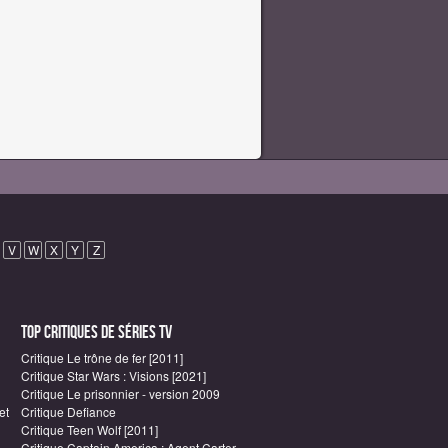
V
W
X
Y
Z
Top critiques de Séries TV
Critique Le trône de fer [2011]
Critique Star Wars : Visions [2021]
Critique Le prisonnier - version 2009
et
Critique Defiance
Critique Teen Wolf [2011]
Critique Captain America : Agent Carter