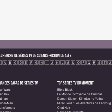
echerche de Séries TV de science-fiction de A à Z
#
A
B
C
D
E
F
G
H
I
J
K
L
M
N
O
P
Q
R
S
T
U
randes sagas de Séries TV
Top Séries TV du moment
tar Wars
Bible Black
ar Trek
Le Monde incroyable de Gumball
atman
Demon Slayer : Kimetsu no Yaiba
pider-Man
Miraculous : Les Aventures de Ladybug 
ransformers
Chat Noir
uperman
Renegade Immortal