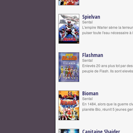
Spielvan
Sentaï
L'empire Warler sème la terreur
puiser toute l'eau nécessaire à
Flashman
Sentaï
Enlevés 20 ans plus tot par des 
peuple de Flash. Ils sont elevé
Bioman
Sentaï
En 1484, alors que la guerre civ
planète Bio, réunit 5 jeunes ge
Capitaine Shaider