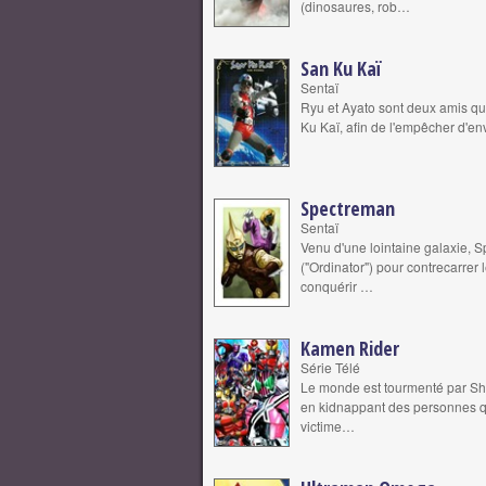
(dinosaures, rob…
San Ku Kaï
Sentaï
Ryu et Ayato sont deux amis qui
Ku Kaï, afin de l'empêcher d'en
Spectreman
Sentaï
Venu d'une lointaine galaxie, 
("Ordinator") pour contrecarre
conquérir …
Kamen Rider
Série Télé
Le monde est tourmenté par Shoc
en kidnappant des personnes qu
victime…