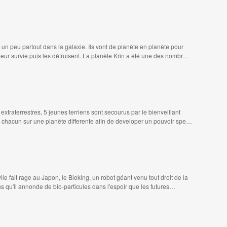
 un peu partout dans la galaxie. Ils vont de planète en planète pour
 leur survie puis les détruisent. La planète Krin a été une des nombr…
extraterrestres, 5 jeunes terriens sont secourus par le bienveillant
s chacun sur une planète differente afin de developer un pouvoir spe…
ile fait rage au Japon, le Bioking, un robot géant venu tout droit de la
ns qu'il annonde de bio-particules dans l'espoir que les futures…