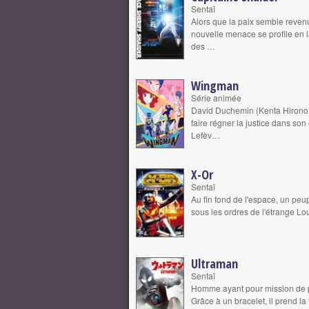
Sentaï
Alors que la paix semble revenu
nouvelle menace se profile en l
des …
Wingman
Série animée
David Duchemin (Kenta Hirono e
faire régner la justice dans so
Lefèv…
X-Or
Sentaï
Au fin fond de l'espace, un peup
sous les ordres de l'étrange Lo
Ultraman
Sentaï
Homme ayant pour mission de pr
Grâce à un bracelet, il prend l