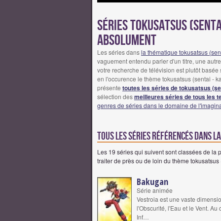
Séries tokusatsus (sentai 
absolument
Les séries dans
la thématique tokusatsus (sent
vaguement entendu parler d'un titre, une autre 
votre recherche de télévision est plutôt basée 
en l'occurence le thème tokusatsus (sentai - ka
présente
toutes les séries de tokusatsus (se
sélection des
meilleures séries de tous les 
genres de séries dans le domaine de l'imagin
Tous les séries référencés dans la
Les 19 séries qui suivent sont classées de la pl
traiter de près ou de loin du thème tokusatsus (
Bakugan
Série animée
Vestroia est une vaste dimensio
l'Obscurité, l'Eau et le Vent. A
Inf…