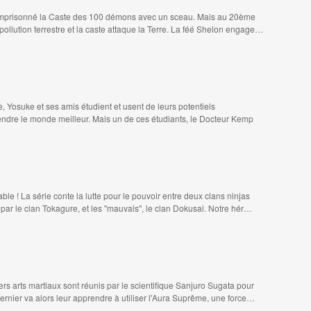
t emprisonné la Caste des 100 démons avec un sceau. Mais au 20ème
a pollution terrestre et la caste attaque la Terre. La féé Shelon engage…
 Yosuke et ses amis étudient et usent de leurs potentiels
rendre le monde meilleur. Mais un de ces étudiants, le Docteur Kemp
able ! La série conte la lutte pour le pouvoir entre deux clans ninjas
par le clan Tokagure, et les "mauvais", le clan Dokusai. Notre hér…
ers arts martiaux sont réunis par le scientifique Sanjuro Sugata pour
dernier va alors leur apprendre à utiliser l'Aura Suprême, une force…