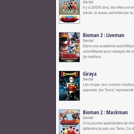
Sentaï
Il y a 20000 ans, les elfes on
siècle, le sceau est brisé par l
Bioman 3 : Liveman
Sentaï
Dans une académie scientifique,
scientifiques pour essayer de 
(le meilleur …
Giraya
Sentaï
Les ninjas, leur univers impitoy
opposés, les "bons" representé 
Bioman 2 : Maskman
Sentaï
Cinq jeunes spécialistes de div
défendre la paix sur Terre. Ce 