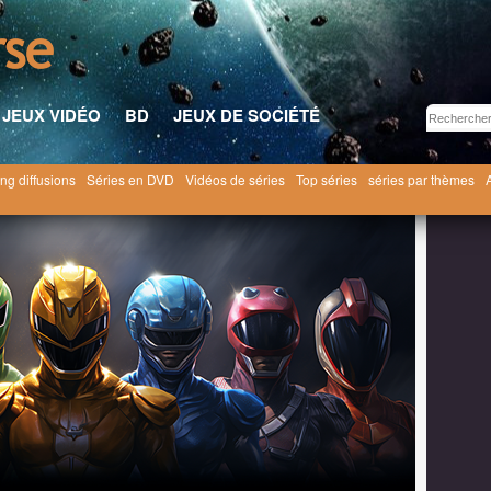
JEUX VIDÉO
BD
JEUX DE SOCIÉTÉ
ng diffusions
Séries en DVD
Vidéos de séries
Top séries
séries par thèmes
ies
sentai - kaijû Séries tokusatsus