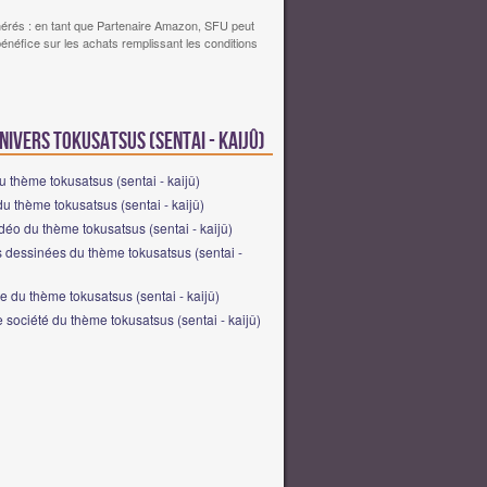
érés : en tant que Partenaire Amazon, SFU peut
bénéfice sur les achats remplissant les conditions
nivers tokusatsus (sentai - kaijû)
u thème tokusatsus (sentai - kaijû)
du thème tokusatsus (sentai - kaijû)
déo du thème tokusatsus (sentai - kaijû)
 dessinées du thème tokusatsus (sentai -
 du thème tokusatsus (sentai - kaijû)
 société du thème tokusatsus (sentai - kaijû)