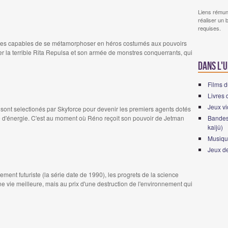
Liens rémun
réaliser un 
requises.
s capables de se métamorphoser en héros costumés aux pouvoirs
ter la terrible Rita Repulsa et son armée de monstres conquerrants, qui
Dans l'u
Films d
Livres 
Jeux vi
sont selectionés par Skyforce pour devenir les premiers agents dotés
e d'énergie. C'est au moment où Réno reçoit son pouvoir de Jetman
Bandes
kaijû)
Musique
Jeux de
ent futuriste (la série date de 1990), les progrets de la science
e vie meilleure, mais au prix d'une destruction de l'environnement qui