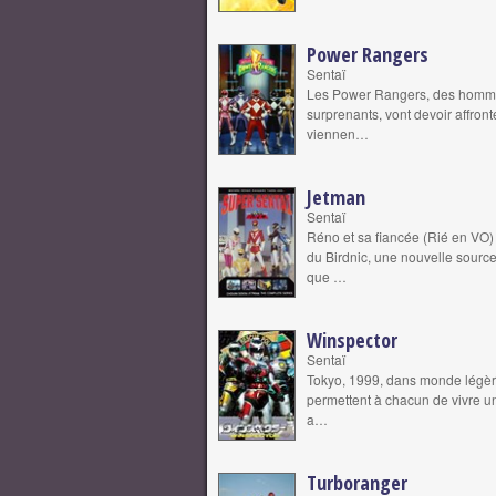
Power Rangers
Sentaï
Les Power Rangers, des homme
surprenants, vont devoir affron
viennen…
Jetman
Sentaï
Réno et sa fiancée (Rié en VO) 
du Birdnic, une nouvelle sourc
que …
Winspector
Sentaï
Tokyo, 1999, dans monde légèrem
permettent à chacun de vivre un
a…
Turboranger