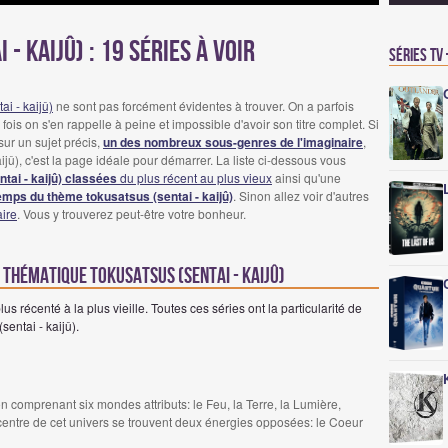
- kaijû) : 19 Séries à voir
Séries TV
ai - kaijû)
ne sont pas forcément évidentes à trouver. On a parfois
fois on s'en rappelle à peine et impossible d'avoir son titre complet. Si
sur un sujet précis,
un des nombreux sous-genres de l'imaginaire
,
ijû), c'est la page idéale pour démarrer. La liste ci-dessous vous
ntai - kaijû) classées
du plus récent au plus vieux
ainsi qu'une
temps du thème tokusatsus (sentai - kaijû)
. Sinon allez voir d'autres
aire
. Vous y trouverez peut-être votre bonheur.
 thématique tokusatsus (sentai - kaijû)
us récenté à la plus vieille. Toutes ces séries ont la particularité de
sentai - kaijû).
n comprenant six mondes attributs: le Feu, la Terre, la Lumière,
u centre de cet univers se trouvent deux énergies opposées: le Coeur