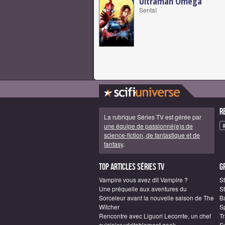
Ultraman Omega
Sentaï
R
La rubrique Séries TV est gérée par
une équipe de passionné(e)s de
science-fiction, de fantastique et de
fantasy
.
Top articles Séries TV
G
Vampire vous avez dit Vampire ?
S
Une préquelle aux aventures du
St
Sorceleur avant la nouvelle saison de The
B
Witcher
S
Rencontre avec Liguori Lecomte, un chef
T
cuisinier véritablement geek
S