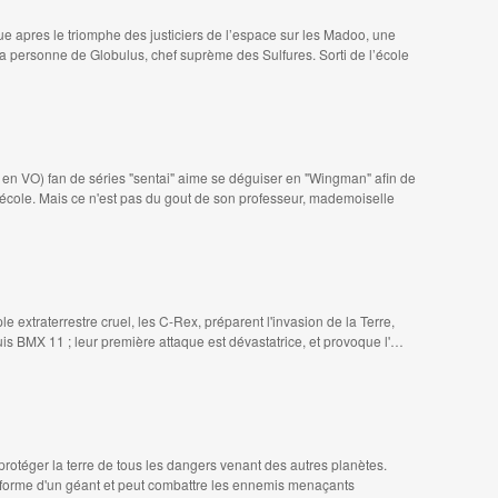
e apres le triomphe des justiciers de l’espace sur les Madoo, une
a personne de Globulus, chef suprème des Sulfures. Sorti de l’école
n VO) fan de séries "sentai" aime se déguiser en "Wingman" afin de
n école. Mais ce n'est pas du gout de son professeur, mademoiselle
le extraterrestre cruel, les C-Rex, préparent l'invasion de la Terre,
uis BMX 11 ; leur première attaque est dévastatrice, et provoque l'…
otéger la terre de tous les dangers venant des autres planètes.
a forme d'un géant et peut combattre les ennemis menaçants