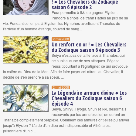
! ● Les Chevaliers du Zodiaque
saison 6 épisode 2
Pour permettre à Ikki de gagner Elysion,
Pandore a choisi de trahir Hadès au prix de sa
vie. Pendant ce temps, à Elysion, les Nymphes avertissent Thanatos de
l'arrivée d'un homme étrange, couvert de sang...
2 mai 2008
Un renfort en or ! ● Les Chevaliers
du Zodiaque saison 6 épisode 3
Seiya n'est pas de taille face à Thanatos, qui
ne subit aucune de ses attaques. Pégase
réussit pourtant à l'égratigner, ce qui provoque
la colère du Dieu de la Mort. Afin de faire payer cet affront au Chevalier, il
décide de s'en prendre à sa soeur. …
2 mai 2008
La Légendaire armure divine ● Les
Chevaliers du Zodiaque saison 6
épisode 4
Seiya, Shiryû, Hyôga, Shun et Ikki, désormais
recouverts par les armures d'or, entourent un
Thanatos complètement perplexe. Comment ces armures ont-elles pu arriver
jusqu'à Elysion ? L'aide d'un dieu est indispensable et Athéna est
prisonnière d'un c…