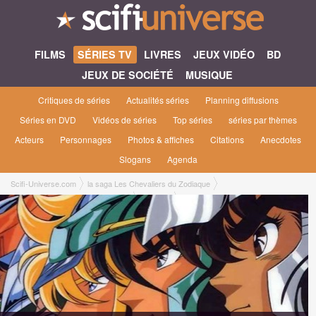
FILMS
SÉRIES TV
LIVRES
JEUX VIDÉO
BD
JEUX DE SOCIÉTÉ
MUSIQUE
Critiques de séries
Actualités séries
Planning diffusions
Séries en DVD
Vidéos de séries
Top séries
séries par thèmes
Acteurs
Personnages
Photos & affiches
Citations
Anecdotes
Slogans
Agenda
Scifi-Universe.com
la saga Les Chevaliers du Zodiaque
Les Chevaliers du Zodiaque [1986]
Saison 6