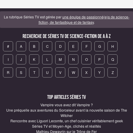
La rubrique Séries TV est gérée par
une équipe de passionné(e)s de science-
fiction, de fantastique et de fantasy
.
Recherche de Séries TV de science-fiction de A à Z
#
A
B
C
D
E
F
G
H
I
J
K
L
M
N
O
P
Q
R
S
T
U
V
W
X
Y
Z
Top articles Séries TV
Vampire vous avez dit Vampire ?
Une préquelle aux aventures du Sorceleur avant la nouvelle saison de The
Witcher
Rencontre avec Liguori Lecomte, un chef cuisinier véritablement geek
Séries TV et Moyen-Age, clichés et réalités
Mathieu Dewavrin sur le Trône de Fer