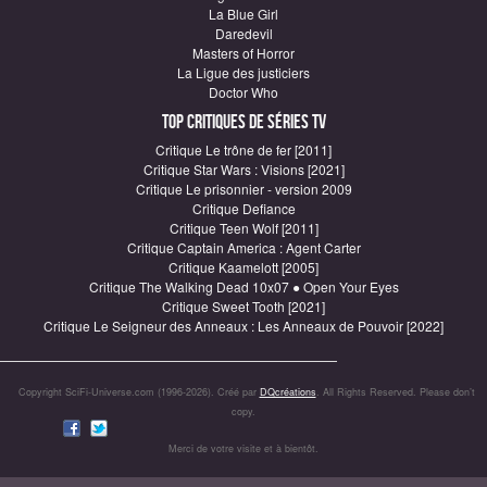
La Blue Girl
Daredevil
Masters of Horror
La Ligue des justiciers
Doctor Who
Top critiques de Séries TV
Critique Le trône de fer [2011]
Critique Star Wars : Visions [2021]
Critique Le prisonnier - version 2009
Critique Defiance
Critique Teen Wolf [2011]
Critique Captain America : Agent Carter
Critique Kaamelott [2005]
Critique The Walking Dead 10x07 ● Open Your Eyes
Critique Sweet Tooth [2021]
Critique Le Seigneur des Anneaux : Les Anneaux de Pouvoir [2022]
Copyright SciFi-Universe.com (1996-2026). Créé par
DQcréations
. All Rights Reserved. Please don’t
copy.
Merci de votre visite et à bientôt.