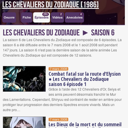
Les Chevaliers du Zodiaque [1986]
291
2
4
Oeuvre
Fiche
Épisodes
Vidéos
Anecdotes
Les Chevaliers du Zodiaque ► Saison 6
La saison 6 de Les Chevaliers du Zodiaque est composée de 6 épisodes. La
saison 6 a été diffusée entre le 7 mars 2008 et le 1 août 2008 soit pendant
147 jours. La saison 6 n'est pas la dernière saison de la série animée Les
Chevaliers du Zodiaque qui est composée de 12 saisons.
7 mars 2008
Combat fatal sur la route d'Elysion
● Les Chevaliers du Zodiaque
saison 6 épisode 1
Grâce à l'aide des 12 Chevaliers d'Or, Seiya et
ses amis peuvent désormais franchir le Mur
des Lamentations. Cependant, Shiryuu est contraint de rester en arrière pour
protéger leur progression des derniers Spectres encore vivants. Mais un
autre pro…
7 mars 2008
Les Dieux de la mort et du sommeil