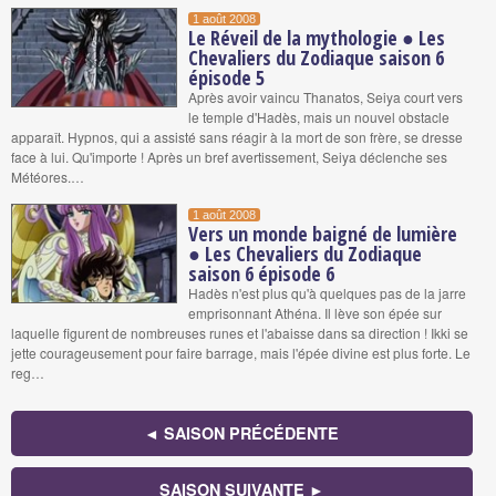
1 août 2008
Le Réveil de la mythologie ● Les
Chevaliers du Zodiaque saison 6
épisode 5
Après avoir vaincu Thanatos, Seiya court vers
le temple d'Hadès, mais un nouvel obstacle
apparaît. Hypnos, qui a assisté sans réagir à la mort de son frère, se dresse
face à lui. Qu'importe ! Après un bref avertissement, Seiya déclenche ses
Météores.…
1 août 2008
Vers un monde baigné de lumière
● Les Chevaliers du Zodiaque
saison 6 épisode 6
Hadès n'est plus qu'à quelques pas de la jarre
emprisonnant Athéna. Il lève son épée sur
laquelle figurent de nombreuses runes et l'abaisse dans sa direction ! Ikki se
jette courageusement pour faire barrage, mais l'épée divine est plus forte. Le
reg…
◄ SAISON PRÉCÉDENTE
SAISON SUIVANTE ►