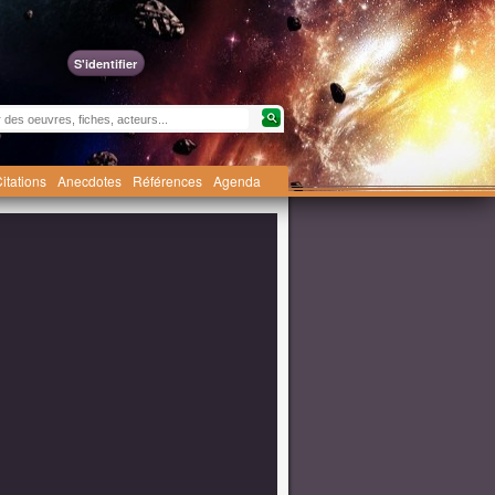
S'identifier
itations
Anecdotes
Références
Agenda