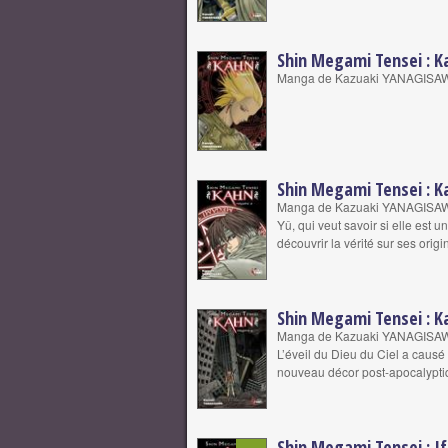
Shin Megami Tensei : K
Manga de Kazuaki YANAGISA
Shin Megami Tensei : K
Manga de Kazuaki YANAGISA
Yû, qui veut savoir si elle es
découvrir la vérité sur ses orig
Shin Megami Tensei : K
Manga de Kazuaki YANAGISA
L’éveil du Dieu du Ciel a causé
nouveau décor post-apocalypti
Shin Megami Tensei : If.