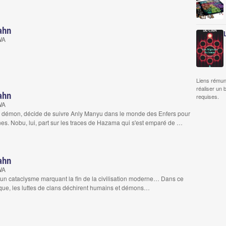
ahn
WA
Liens rémun
réaliser un 
ahn
requises.
WA
t un démon, décide de suivre Anly Manyu dans le monde des Enfers pour
ines. Nobu, lui, part sur les traces de Hazama qui s'est emparé de …
ahn
WA
 un cataclysme marquant la fin de la civilisation moderne… Dans ce
que, les luttes de clans déchirent humains et démons…
..