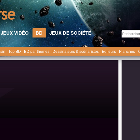
JEUX VIDÉO
BD
JEUX DE SOCIÉTÉ
sin
Top BD
BD par thèmes
Dessinateurs & scénaristes
Editeurs
Planches
C
ensei