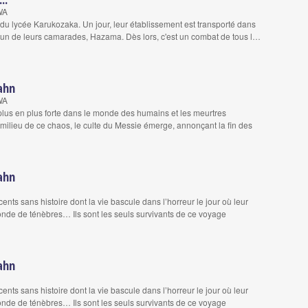
WA
du lycée Karukozaka. Un jour, leur établissement est transporté dans
d'un de leurs camarades, Hazama. Dès lors, c'est un combat de tous l…
ahn
WA
plus en plus forte dans le monde des humains et les meurtres
milieu de ce chaos, le culte du Messie émerge, annonçant la fin des
ahn
nts sans histoire dont la vie bascule dans l’horreur le jour où leur
onde de ténèbres… Ils sont les seuls survivants de ce voyage
ahn
nts sans histoire dont la vie bascule dans l’horreur le jour où leur
onde de ténèbres… Ils sont les seuls survivants de ce voyage