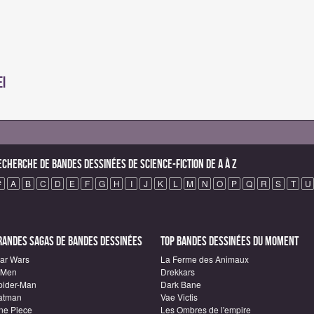
ei
echerche de Bandes Dessinées de science-fiction de A à Z
#
A
B
C
D
E
F
G
H
I
J
K
L
M
N
O
P
Q
R
S
T
U
randes sagas de Bandes Dessinées
Top Bandes Dessinées du moment
tar Wars
La Ferme des Animaux
-Men
Drekkars
pider-Man
Dark Bane
atman
Vae Victis
ne Piece
Les Ombres de l'empire