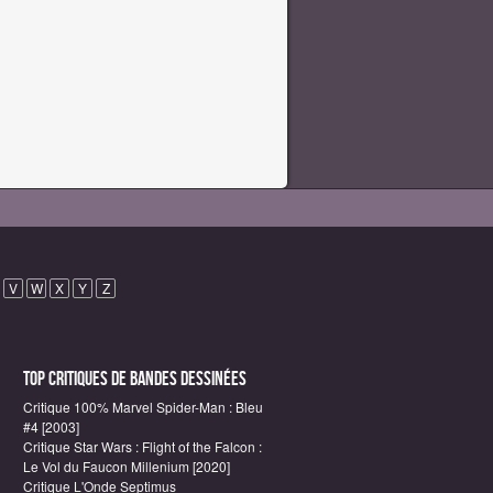
V
W
X
Y
Z
Top critiques de Bandes Dessinées
Critique 100% Marvel Spider-Man : Bleu
#4 [2003]
Critique Star Wars : Flight of the Falcon :
Le Vol du Faucon Millenium [2020]
Critique L'Onde Septimus