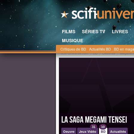
FILMS
SÉRIES TV
LIVRES
MUSIQUE
Critiques de BD
Actualités BD
BD en maga
Scifi-Universe.com
BD
Oeuvres
Megami T
La saga Megami Tensei
31
10
Oeuvre
Jeux Vidéo
BD
Actualités