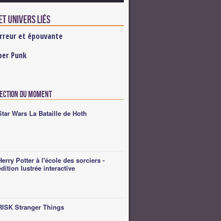
t univers liés
rreur et épouvante
ber Punk
lection du moment
Star Wars La Bataille de Hoth
Herry Potter à l'école des sorciers -
édition lustrée interactive
RISK Stranger Things