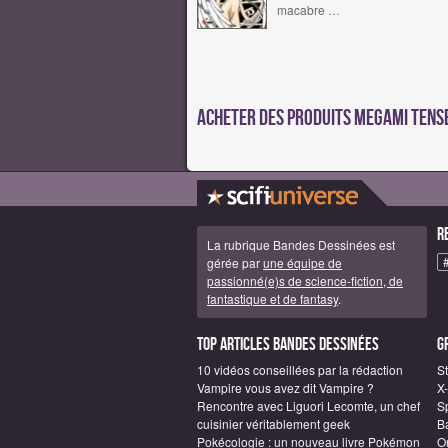
macabre …
Acheter des produits Megami Tens
R
La rubrique Bandes Dessinées est
gérée par
une équipe de
passionné(e)s de science-fiction, de
fantastique et de fantasy
.
Top articles Bandes Dessinées
G
10 vidéos conseillées par la rédaction
S
Vampire vous avez dit Vampire ?
X
Rencontre avec Liguori Lecomte, un chef
S
cuisinier véritablement geek
B
Pokécologie : un nouveau livre Pokémon
O