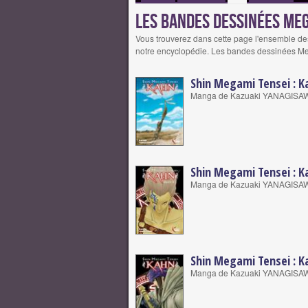
Les bandes dessinées Meg
Vous trouverez dans cette page l'ensemble 
notre encyclopédie. Les bandes dessinées Me
Shin Megami Tensei : K
Manga de Kazuaki YANAGISA
Shin Megami Tensei : K
Manga de Kazuaki YANAGISA
Shin Megami Tensei : K
Manga de Kazuaki YANAGISA