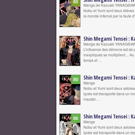
60
Manga de Kazuaki YANAGISA
Nobu et Yumi sont deux élèves 
le monde infernal par la faute 
Shin Megami Tensei : K
Manga de Kazuaki YANAGISA
L’influence des démons est de 
inexpliqués se multiplient… Au 
temps et …
Shin Megami Tensei : K
80
Manga
Nobu et Yumi sont deux adolesce
lycée est transporté dans un m
macabr…
Shin Megami Tensei : K
80
Manga
Nobu et Yumi sont deux adolesce
lycée est transporté dans un m