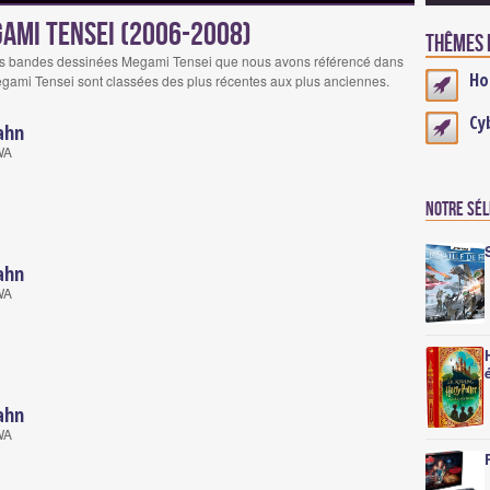
ami Tensei (2006-2008)
Thêmes e
des bandes dessinées Megami Tensei que nous avons référencé dans
Ho
gami Tensei sont classées des plus récentes aux plus anciennes.
Cy
ahn
WA
Notre sé
ahn
WA
ahn
WA