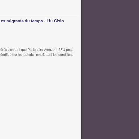
Les migrants du temps - Liu Cixin
érés : en tant que Partenaire Amazon, SFU peut
bénéfice sur les achats remplissant les conditions