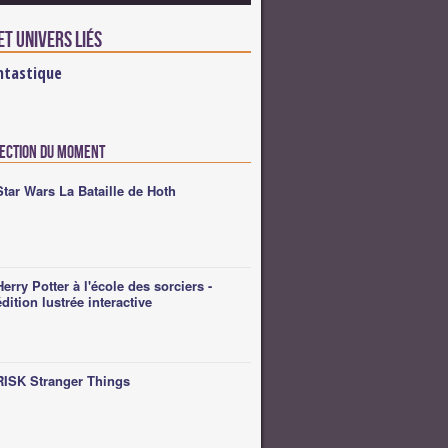
t univers liés
ntastique
lection du moment
Star Wars La Bataille de Hoth
Herry Potter à l'école des sorciers -
édition lustrée interactive
RISK Stranger Things