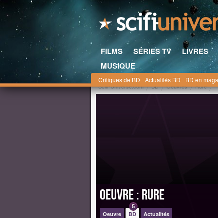
FILMS
SÉRIES TV
LIVRES
MUSIQUE
Critiques de BD
Actualités BD
BD en maga
Scifi-Universe.com
BD
Oeuvres
Rure
Oeuvre : Rure
5
Oeuvre
BD
Actualités