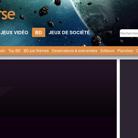
JEUX VIDÉO
BD
JEUX DE SOCIÉTÉ
sin
Top BD
BD par thèmes
Dessinateurs & scénaristes
Editeurs
Planches
C