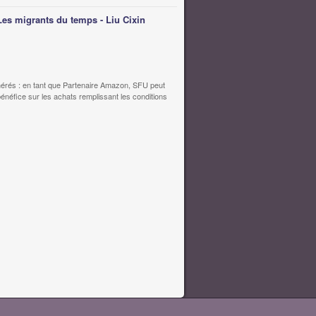
Les migrants du temps - Liu Cixin
érés : en tant que Partenaire Amazon, SFU peut
bénéfice sur les achats remplissant les conditions