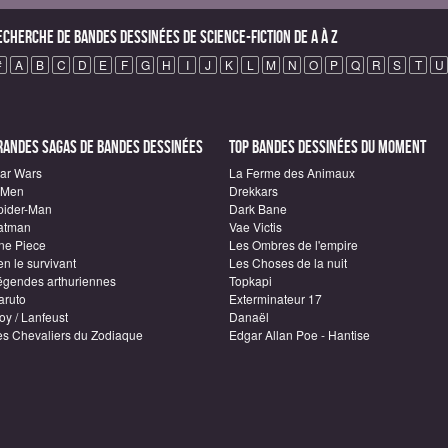
echerche de Bandes Dessinées de science-fiction de A à Z
#
A
B
C
D
E
F
G
H
I
J
K
L
M
N
O
P
Q
R
S
T
U
randes sagas de Bandes Dessinées
Top Bandes Dessinées du moment
tar Wars
La Ferme des Animaux
-Men
Drekkars
pider-Man
Dark Bane
atman
Vae Victis
ne Piece
Les Ombres de l'empire
n le survivant
Les Choses de la nuit
égendes arthuriennes
Topkapi
aruto
Exterminateur 17
oy / Lanfeust
Danaël
es Chevaliers du Zodiaque
Edgar Allan Poe - Hantise