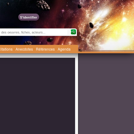
S'identifier
itations
Anecdotes
Références
Agenda