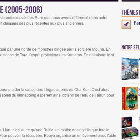
re (2005-2006)
Thêmes e
es bandes dessinées Rure que nous avons référencé dans notre
Fa
t classées des plus récentes aux plus anciennes.
Notre sé
taqué par une horde de monstres dirigée par la sorcière Mouna. En
existence de Tara, l'esprit protecteur des Kantaras. En détruisant le vi…
 pour plaider la cause des Lingas auprès du Cha-Kun. C'est alors
nsables du kidnapping espèrent ainsi obtenir de l'eau de Fairuh pour
Haru n'est autre qu'une Rukia, un maître des esprits que tout le
Pour pouvoir la récupérer, Kouya organise un enlèvement avec l'aide