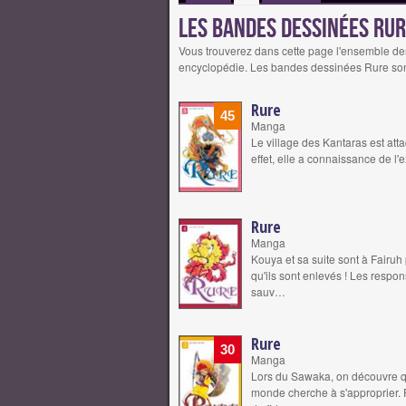
Les bandes dessinées Ru
Vous trouverez dans cette page l'ensemble d
encyclopédie. Les bandes dessinées Rure son
Rure
45
Manga
Le village des Kantaras est at
effet, elle a connaissance de l'
Rure
Manga
Kouya et sa suite sont à Fairuh
qu'ils sont enlevés ! Les respo
sauv…
Rure
30
Manga
Lors du Sawaka, on découvre qu'
monde cherche à s'approprier. 