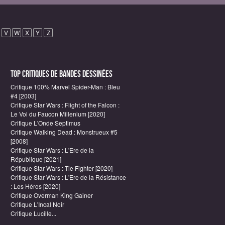
V
W
X
Y
Z
Top critiques de Bandes Dessinées
Critique 100% Marvel Spider-Man : Bleu
#4 [2003]
Critique Star Wars : Flight of the Falcon :
Le Vol du Faucon Millenium [2020]
Critique L'Onde Septimus
Critique Walking Dead : Monstrueux #5
[2008]
Critique Star Wars : L'Ere de la
République [2021]
Critique Star Wars : Tie Fighter [2020]
Critique Star Wars : L'Ere de la Résistance
: Les Héros [2020]
Critique Overman King Gainer
Critique L'Incal Noir
Critique Lucille...