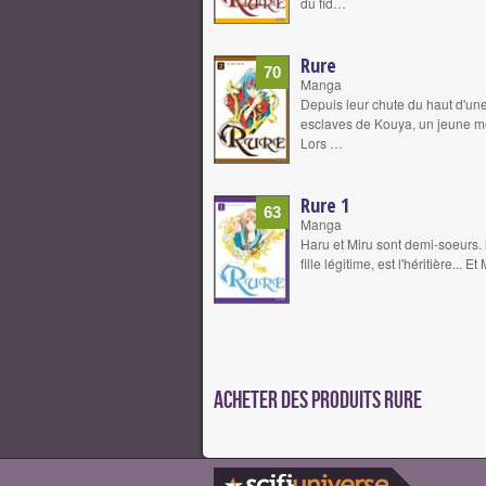
du fid…
Rure
70
Manga
Depuis leur chute du haut d'une
esclaves de Kouya, un jeune m
Lors …
Rure 1
63
Manga
Haru et Miru sont demi-soeurs. l
fille légitime, est l'héritière... 
Acheter des produits Rure