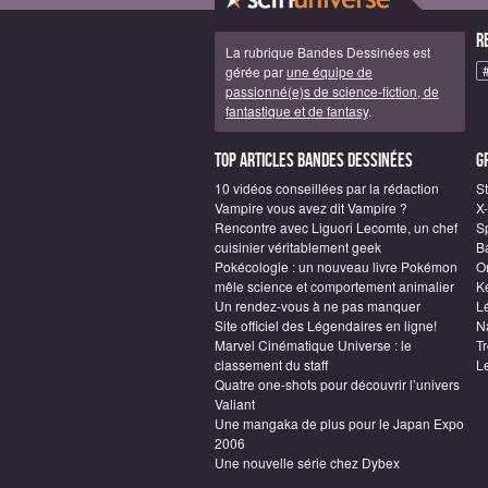
R
La rubrique Bandes Dessinées est
gérée par
une équipe de
passionné(e)s de science-fiction, de
fantastique et de fantasy
.
Top articles Bandes Dessinées
G
10 vidéos conseillées par la rédaction
S
Vampire vous avez dit Vampire ?
X
Rencontre avec Liguori Lecomte, un chef
S
cuisinier véritablement geek
B
Pokécologie : un nouveau livre Pokémon
O
mêle science et comportement animalier
Ke
Un rendez-vous à ne pas manquer
L
Site officiel des Légendaires en ligne!
N
Marvel Cinématique Universe : le
Tr
classement du staff
L
Quatre one-shots pour découvrir l’univers
Valiant
Une mangaka de plus pour le Japan Expo
2006
Une nouvelle série chez Dybex