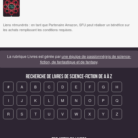
Liens rémunérés : en tant que Partenaire Amazon, SFU peut réaliser un bénéfice sur
les achats remplissant les conditions requises.
La rubrique Livres est gérée par
une équipe de passionné(e)s de science-
fiction, de fantastique et de fantasy
.
Recherche de Livres de science-fiction de A à Z
#
A
B
C
D
E
F
G
H
I
J
K
L
M
N
O
P
Q
R
S
T
U
V
W
X
Y
Z