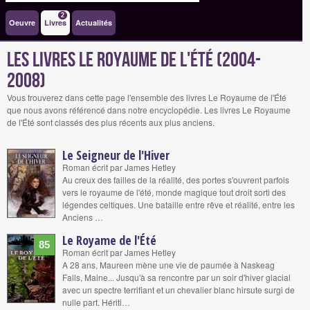
2
Oeuvre
Livres
Actualités
Les livres Le Royaume de l'Été (2004-
2008)
Vous trouverez dans cette page l'ensemble des livres Le Royaume de l'Été
que nous avons référencé dans notre encyclopédie. Les livres Le Royaume
de l'Été sont classés des plus récents aux plus anciens.
Le Seigneur de l'Hiver
Roman écrit par James Hetley
Au creux des failles de la réalité, des portes s'ouvrent parfois
vers le royaume de l'été, monde magique tout droit sorti des
légendes celtiques. Une bataille entre rêve et réalité, entre les
Anciens …
Le Royame de l'Été
85
Roman écrit par James Hetley
A 28 ans, Maureen mène une vie de paumée à Naskeag
Falls, Maine... Jusqu'à sa rencontre par un soir d'hiver glacial
avec un spectre terrifiant et un chevalier blanc hirsute surgi de
nulle part. Hériti…