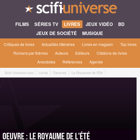
FILMS
SÉRIES TV
LIVRES
JEUX VIDÉO
BD
JEUX DE SOCIÉTÉ
MUSIQUE
Critiques de livres
Actualités littéraires
Livres en magasin
Top livres
Romans par thèmes
Auteurs
Editeurs
Citations de livres
Anecdotes
Références
Agenda
Scifi-Universe.com
Livres
Oeuvres
Le Royaume de l'Été
Oeuvre : Le Royaume de l'Été