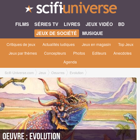
FILMS
SÉRIES TV
LIVRES
JEUX VIDÉO
BD
JEUX DE SOCIÉTÉ
MUSIQUE
Critiques de jeux
Actualités ludiques
Jeux en magasin
Top Jeux
Jeux par thèmes
Concepteurs
Photos
Editeurs
Anecdotes
Agenda
Scifi-Universe.com
Jeux
Oeuvres
Evolution
Oeuvre : Evolution