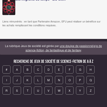
Liens rémunérés : en tant que Partenaire Amazon, SFU peut réaliser un bénéfice sur
les achats remplissant les conditions requises.
La rubrique Jeux de société est gérée par
une équipe de passionné(e)s de
science-fiction, de fantastique et de fantasy
.
Recherche de Jeux de société de science-fiction de A à Z
#
A
B
C
D
E
F
G
H
I
J
K
L
M
N
O
P
Q
R
S
T
U
V
W
X
Y
Z