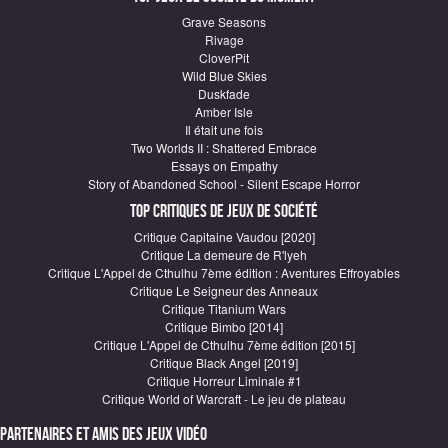
Grave Seasons
Rivage
CloverPit
Wild Blue Skies
Duskfade
Amber Isle
Il était une fois
Two Worlds II : Shattered Embrace
Essays on Empathy
Story of Abandoned School - Silent Escape Horror
Top critiques de Jeux de société
Critique Capitaine Vaudou [2020]
Critique La demeure de R'lyeh
Critique L'Appel de Cthulhu 7ème édition : Aventures Effroyables
Critique Le Seigneur des Anneaux
Critique Titanium Wars
Critique Bimbo [2014]
Critique L'Appel de Cthulhu 7ème édition [2015]
Critique Black Angel [2019]
Critique Horreur Liminale #1
Critique World of Warcraft - Le jeu de plateau
Partenaires et amis des jeux vidéo