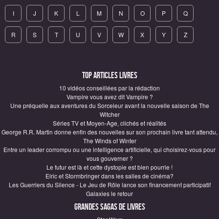
I
J
K
L
M
N
O
P
Q
R
S
T
U
V
W
X
Y
Z
Top articles Livres
10 vidéos conseillées par la rédaction
Vampire vous avez dit Vampire ?
Une préquelle aux aventures du Sorceleur avant la nouvelle saison de The
Witcher
Séries TV et Moyen-Age, clichés et réalités
George R.R. Martin donne enfin des nouvelles sur son prochain livre tant attendu,
The Winds of Winter
Entre un leader corrompu ou une intelligence artificielle, qui choisirez-vous pour
vous gouverner ?
Le futur est là et cette dystopie est bien pourrie !
Elric et Stormbringer dans les salles de cinéma?
Les Guerriers du Silence - Le Jeu de Rôle lance son financement participatif
Galaxies le retour
Grandes sagas de Livres