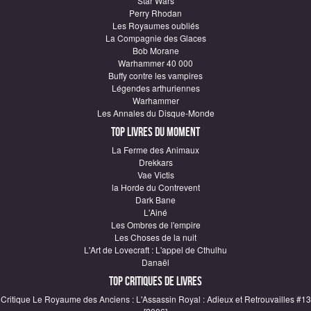
Star Wars
Perry Rhodan
Les Royaumes oubliés
La Compagnie des Glaces
Bob Morane
Warhammer 40 000
Buffy contre les vampires
Légendes arthuriennes
Warhammer
Les Annales du Disque-Monde
Top Livres du moment
La Ferme des Animaux
Drekkars
Vae Victis
la Horde du Contrevent
Dark Bane
L'Ainé
Les Ombres de l'empire
Les Choses de la nuit
L'Art de Lovecraft : L'appel de Cthulhu
Danaël
Top critiques de Livres
Critique Le Royaume des Anciens : L'Assassin Royal : Adieux et Retrouvailles #13