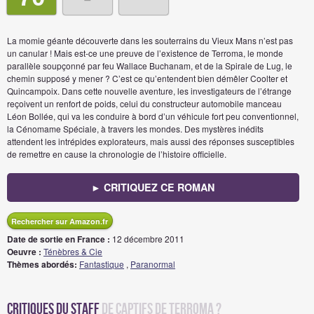
La momie géante découverte dans les souterrains du Vieux Mans n’est pas
un canular ! Mais est-ce une preuve de l’existence de Terroma, le monde
parallèle soupçonné par feu Wallace Buchanam, et de la Spirale de Lug, le
chemin supposé y mener ? C’est ce qu’entendent bien démêler Coolter et
Quincampoix. Dans cette nouvelle aventure, les investigateurs de l’étrange
reçoivent un renfort de poids, celui du constructeur automobile manceau
Léon Bollée, qui va les conduire à bord d’un véhicule fort peu conventionnel,
la Cénomame Spéciale, à travers les mondes. Des mystères inédits
attendent les intrépides explorateurs, mais aussi des réponses susceptibles
de remettre en cause la chronologie de l’histoire officielle.
► CRITIQUEZ CE ROMAN
Rechercher sur Amazon.fr
Date de sortie en France :
12 décembre 2011
Oeuvre :
Ténèbres & Cie
Thèmes abordés:
Fantastique
,
Paranormal
Critiques du staff
de Captifs de Terroma ?