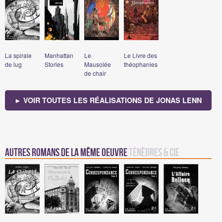
La spirale
Manhattan
Le
Le Livre des
de lug
Stories
Mausolée
théophanies
de chair
► VOIR TOUTES LES RÉALISATIONS DE JONAS LENN
Autres romans de la même oeuvre
Ténèbres & Cie