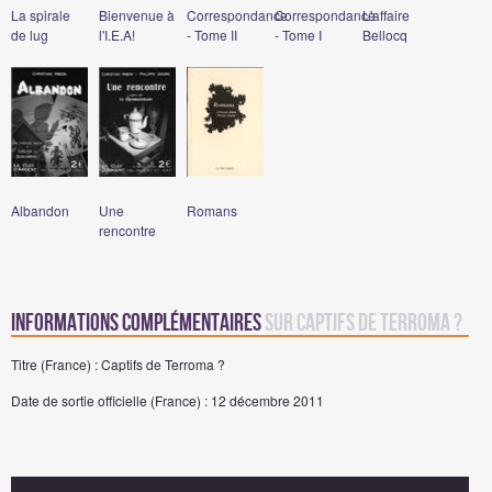
La spirale
Bienvenue à
Correspondance
Correspondance
L'affaire
de lug
l'I.E.A!
- Tome II
- Tome I
Bellocq
Albandon
Une
Romans
rencontre
Informations complémentaires
sur Captifs de Terroma ?
Titre (France) : Captifs de Terroma ?
Date de sortie officielle (France) : 12 décembre 2011