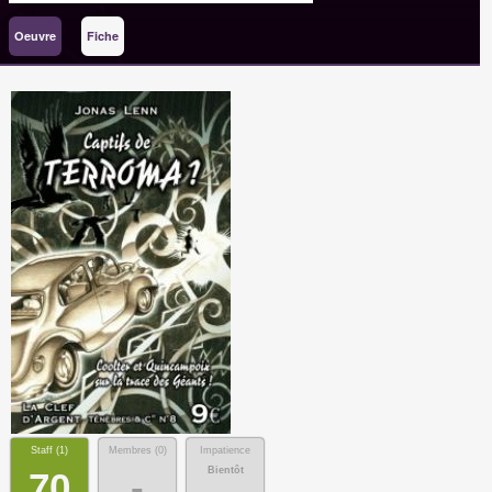
Oeuvre
Fiche
Staff (
1
)
Membres (
0
)
Impatience
Bientôt
70
-