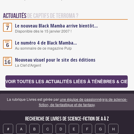
Actualités
de Captifs de Terroma ?
Le nouveau Black Mamba arrive bientôt...
Jan.
7
Disponible dès le 15 janvier 2007 !
Le numéro 4 de Black Mamba...
Sept.
6
Au sommaire de ce magazine Pulp
Nouveau visuel pour le site des éditions
Sept.
16
La Clef d’Argent
VOIR TOUTES LES ACTUALITÉS LIÉES À TÉNÈBRES & CIE
La rubrique Livres est gérée par
une équipe de passionné(e)s de science-
fiction, de fantastique et de fantasy
.
Recherche de Livres de science-fiction de A à Z
#
A
B
C
D
E
F
G
H