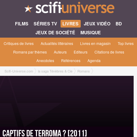
FILMS
SÉRIES TV
LIVRES
JEUX VIDÉO
BD
JEUX DE SOCIÉTÉ
MUSIQUE
Critiques de livres
Actualités littéraires
Livres en magasin
Top livres
Romans par thèmes
Auteurs
Editeurs
Citations de livres
Anecdotes
Références
Agenda
Scifi-Universe.com
la saga Ténèbres & Cie
Romans
Captifs de Terroma ? [2011]
Captifs de Terroma ? [2011]