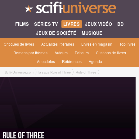
FILMS
SÉRIES TV
LIVRES
JEUX VIDÉO
BD
JEUX DE SOCIÉTÉ
MUSIQUE
Critiques de livres
Actualités littéraires
Livres en magasin
Top livres
Romans par thèmes
Auteurs
Editeurs
Citations de livres
Anecdotes
Références
Agenda
Scifi-Universe.com
la saga Rule of Three
Rule of Three
Rule of Three