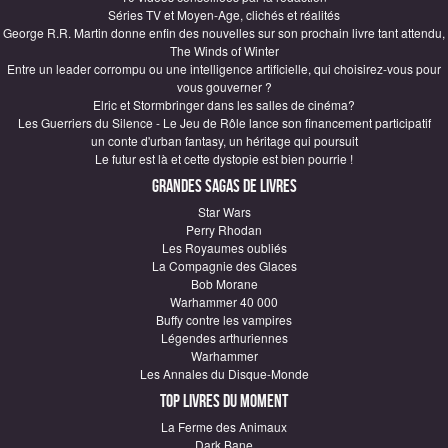
Séries TV et Moyen-Age, clichés et réalités
George R.R. Martin donne enfin des nouvelles sur son prochain livre tant attendu,
The Winds of Winter
Entre un leader corrompu ou une intelligence artificielle, qui choisirez-vous pour
vous gouverner ?
Elric et Stormbringer dans les salles de cinéma?
Les Guerriers du Silence - Le Jeu de Rôle lance son financement participatif
un conte d'urban fantasy, un héritage qui poursuit
Le futur est là et cette dystopie est bien pourrie !
Grandes sagas de Livres
Star Wars
Perry Rhodan
Les Royaumes oubliés
La Compagnie des Glaces
Bob Morane
Warhammer 40 000
Buffy contre les vampires
Légendes arthuriennes
Warhammer
Les Annales du Disque-Monde
Top Livres du moment
La Ferme des Animaux
Dark Bane