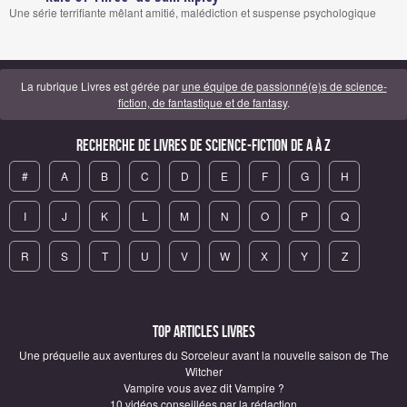
Une série terrifiante mêlant amitié, malédiction et suspense psychologique
La rubrique Livres est gérée par
une équipe de passionné(e)s de science-
fiction, de fantastique et de fantasy
.
Recherche de Livres de science-fiction de A à Z
#
A
B
C
D
E
F
G
H
I
J
K
L
M
N
O
P
Q
R
S
T
U
V
W
X
Y
Z
Top articles Livres
Une préquelle aux aventures du Sorceleur avant la nouvelle saison de The
Witcher
Vampire vous avez dit Vampire ?
10 vidéos conseillées par la rédaction