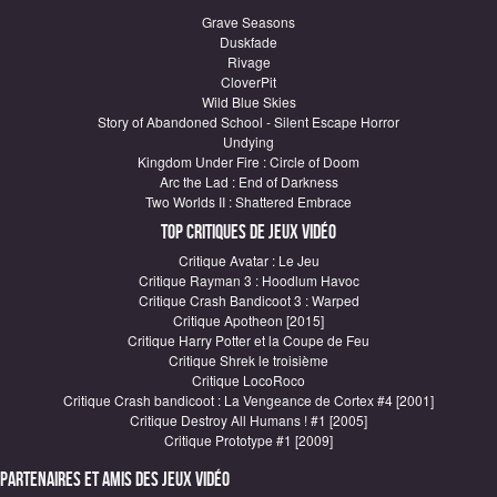
Grave Seasons
Duskfade
Rivage
CloverPit
Wild Blue Skies
Story of Abandoned School - Silent Escape Horror
Undying
Kingdom Under Fire : Circle of Doom
Arc the Lad : End of Darkness
Two Worlds II : Shattered Embrace
Top critiques de Jeux vidéo
Critique Avatar : Le Jeu
Critique Rayman 3 : Hoodlum Havoc
Critique Crash Bandicoot 3 : Warped
Critique Apotheon [2015]
Critique Harry Potter et la Coupe de Feu
Critique Shrek le troisième
Critique LocoRoco
Critique Crash bandicoot : La Vengeance de Cortex #4 [2001]
Critique Destroy All Humans ! #1 [2005]
Critique Prototype #1 [2009]
Partenaires et amis des jeux vidéo