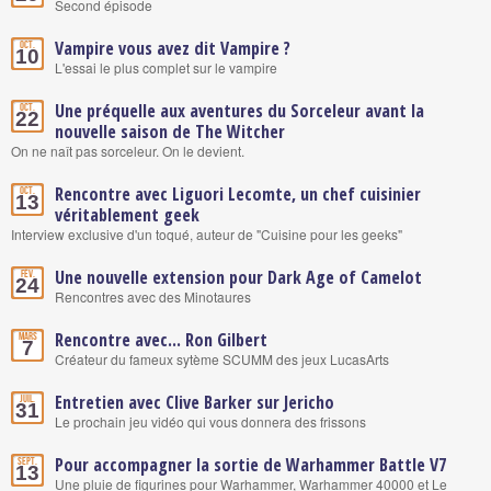
Second épisode
Vampire vous avez dit Vampire ?
Oct.
10
L'essai le plus complet sur le vampire
Une préquelle aux aventures du Sorceleur avant la
Oct.
22
nouvelle saison de The Witcher
On ne naît pas sorceleur. On le devient.
Rencontre avec Liguori Lecomte, un chef cuisinier
Oct.
13
véritablement geek
Interview exclusive d'un toqué, auteur de "Cuisine pour les geeks"
Une nouvelle extension pour Dark Age of Camelot
Fév.
24
Rencontres avec des Minotaures
Rencontre avec... Ron Gilbert
Mars
7
Créateur du fameux sytème SCUMM des jeux LucasArts
Entretien avec Clive Barker sur Jericho
Juil.
31
Le prochain jeu vidéo qui vous donnera des frissons
Pour accompagner la sortie de Warhammer Battle V7
Sept.
13
Une pluie de figurines pour Warhammer, Warhammer 40000 et Le