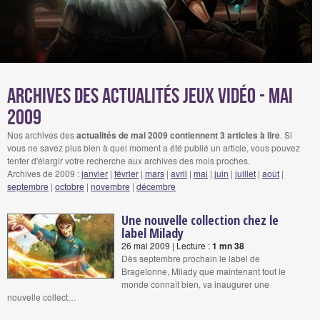
Archives des actualités jeux vidéo - mai
2009
Nos archives des
actualités de mai 2009 contiennent 3 articles à lire
. Si
vous ne savez plus bien à quel moment a été publié un article, vous pouvez
tenter d'élargir votre recherche aux archives des mois proches.
Archives de 2009 :
janvier
|
février
|
mars
|
avril
|
mai
|
juin
|
juillet
|
août
|
septembre
|
octobre
|
novembre
|
décembre
Une nouvelle collection chez le
label Milady
26 mai 2009 | Lecture :
1 mn 38
Dès septembre prochain le label de
Bragelonne, Milady que maintenant tout le
monde connaît bien, va inaugurer une
nouvelle collect…