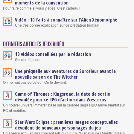
moments de la convention
Pour faire comme si vous y étiez. C'est cadeau !
Vidéo : 10 faits à connaître sur l'Alien Xénomorphe
Juil.
19
Une très bonne explication sur ce prédateur humain
Derniers articles Jeux vidéo
10 vidéos conseillées par la rédaction
Oct.
29
Second épisode
Une préquelle aux aventures du Sorceleur avant la
Oct.
22
nouvelle saison de The Witcher
On ne naît pas sorceleur. On le devient.
Game of Thrones : Kingsroad, la date de sortie
Mai
4
dévoilée pour ce RPG d'action dans Westeros
Un nouvel univers immersif basé sur la célèbre saga HBO arrive bientôt sur
PC et mobiles
Star Wars Eclipse : premières images conceptuelles
Mai
3
dévoilent de nouveaux personnages du jeu
Un aperçu exclusif des concept arts du futur RPG spatial de Quantic Dream,