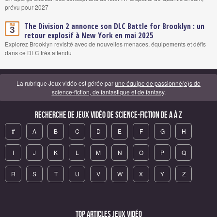
prévu pour 2027
The Division 2 annonce son DLC Battle for Brooklyn : un
Mai
3
retour explosif à New York en mai 2025
Explorez Brooklyn revisité avec de nouvelles menaces, équipements et défis
dans ce DLC très attendu
La rubrique Jeux vidéo est gérée par
une équipe de passionné(e)s de
science-fiction, de fantastique et de fantasy
.
Recherche de Jeux vidéo de science-fiction de A à Z
#
A
B
C
D
E
F
G
H
I
J
K
L
M
N
O
P
Q
R
S
T
U
V
W
X
Y
Z
Top articles Jeux vidéo