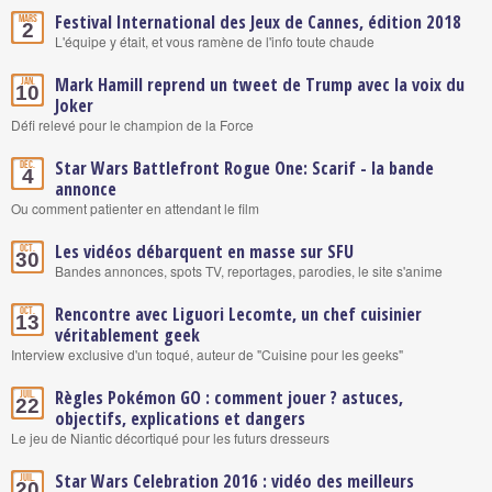
Festival International des Jeux de Cannes, édition 2018
Mars
2
L'équipe y était, et vous ramène de l'info toute chaude
Mark Hamill reprend un tweet de Trump avec la voix du
Jan.
10
Joker
Défi relevé pour le champion de la Force
Star Wars Battlefront Rogue One: Scarif - la bande
Déc.
4
annonce
Ou comment patienter en attendant le film
Les vidéos débarquent en masse sur SFU
Oct.
30
Bandes annonces, spots TV, reportages, parodies, le site s'anime
Rencontre avec Liguori Lecomte, un chef cuisinier
Oct.
13
véritablement geek
Interview exclusive d'un toqué, auteur de "Cuisine pour les geeks"
Règles Pokémon GO : comment jouer ? astuces,
Juil.
22
objectifs, explications et dangers
Le jeu de Niantic décortiqué pour les futurs dresseurs
Star Wars Celebration 2016 : vidéo des meilleurs
Juil.
20