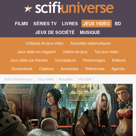
FILMS
SÉRIES TV
LIVRES
JEUX VIDÉO
BD
JEUX DE SOCIÉTÉ
MUSIQUE
Critiques de jeux vidéo
Actualités vidéoludiques
Jeux vidéo en magasin
Vidéos de jeux
Top jeux vidéo
Jeux vidéo par thèmes
Concepteurs
Personnages
Editeurs
Screenshots
Citations
Anecdotes
Références
Agenda
Scifi-Universe.com
Jeux Vidéo
Actualités
mai 2009