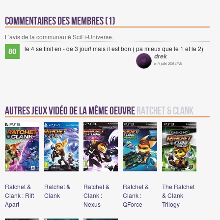
Commentaires des membres (1)
L'avis de la communauté SciFi-Universe.
le 4 se finit en - de 3 jour! mais il est bon ( pa mieux que le 1 et le 2)
80
drek
le 14 juillet 2006 17h21
Autres jeux vidéo de la même oeuvre
Ratchet & Clank
Ratchet &
Ratchet &
Ratchet &
Ratchet &
The Ratchet
Clank : Rift
Clank
Clank :
Clank :
& Clank
Apart
Nexus
QForce
Trilogy