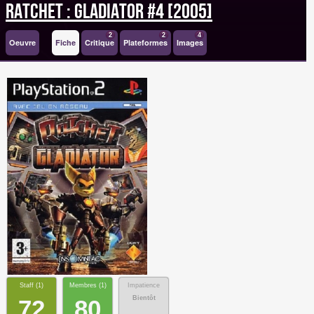
Ratchet : Gladiator #4 [2005]
2
2
4
Oeuvre
Fiche
Critique
Plateformes
Images
Staff (
1
)
Membres (
1
)
Impatience
Bientôt
72
80