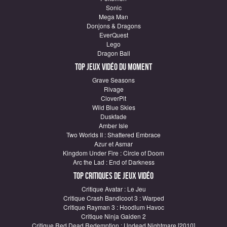
Sonic
Mega Man
Donjons & Dragons
EverQuest
Lego
Dragon Ball
Top Jeux vidéo du moment
Grave Seasons
Rivage
CloverPit
Wild Blue Skies
Duskfade
Amber Isle
Two Worlds II : Shattered Embrace
Azur et Asmar
Kingdom Under Fire : Circle of Doom
Arc the Lad : End of Darkness
Top critiques de Jeux vidéo
Critique Avatar : Le Jeu
Critique Crash Bandicoot 3 : Warped
Critique Rayman 3 : Hoodlum Havoc
Critique Ninja Gaiden 2
Critique Red Dead Redemption : Undead Nightmare [2010]