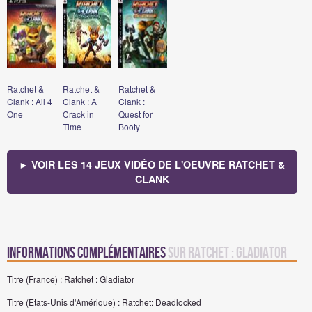
Ratchet &
Ratchet &
Ratchet &
Clank : All 4
Clank : A
Clank :
One
Crack in
Quest for
Time
Booty
► VOIR LES 14 JEUX VIDÉO DE L'OEUVRE RATCHET &
CLANK
Informations complémentaires
sur Ratchet : Gladiator
Titre (France) : Ratchet : Gladiator
Titre (Etats-Unis d'Amérique) : Ratchet: Deadlocked