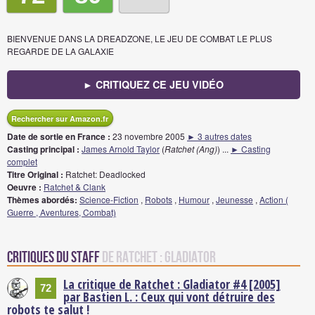
BIENVENUE DANS LA DREADZONE, LE JEU DE COMBAT LE PLUS
REGARDE DE LA GALAXIE
► CRITIQUEZ CE JEU VIDÉO
Rechercher sur Amazon.fr
Date de sortie en France :
23 novembre 2005
► 3 autres dates
Casting principal :
James Arnold Taylor
(
Ratchet (Ang)
)
...
► Casting
complet
Titre Original :
Ratchet: Deadlocked
Oeuvre :
Ratchet & Clank
Thèmes abordés:
Science-Fiction
,
Robots
,
Humour
,
Jeunesse
,
Action (
Guerre , Aventures, Combat)
Critiques du staff
de Ratchet : Gladiator
La critique de Ratchet : Gladiator #4 [2005]
72
par Bastien L. : Ceux qui vont détruire des
robots te salut !