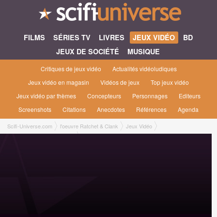
FILMS
SÉRIES TV
LIVRES
JEUX VIDÉO
BD
JEUX DE SOCIÉTÉ
MUSIQUE
Critiques de jeux vidéo
Actualités vidéoludiques
Jeux vidéo en magasin
Vidéos de jeux
Top jeux vidéo
Jeux vidéo par thèmes
Concepteurs
Personnages
Editeurs
Screenshots
Citations
Anecdotes
Références
Agenda
Scifi-Universe.com
l'oeuvre Ratchet & Clank
Jeux Vidéo
Ratchet : Gladiator #4 [2005]