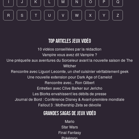
I
J
K
L
M
N
O
P
Q
R
S
T
U
V
W
X
Y
Z
Top articles Jeux vidéo
10 vidéos conseillées par la rédaction
Vampire vous avez dit Vampire ?
Une préquelle aux aventures du Sorceleur avant la nouvelle saison de The
Witcher
Rencontre avec Liguori Lecomte, un chef cuisinier véritablement geek
Une nouvelle extension pour Dark Age of Camelot
Rencontre avec... Ron Gilbert
Entretien avec Clive Barker sur Jericho
Les Blorks envahissent les débits de presse
Journal de Bord : Conférence Disney & Avant-première mondiale
Fallout 3 : Mothership Zeta se dévoile
Grandes sagas de Jeux vidéo
Mario
Star Wars
Final Fantasy
Pokémon