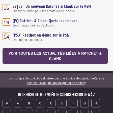
E3|08 : Un nouveau Ratchet & Clank sur le PSN
Juil.
16
Grosse surprise pour les amateurs de la série.
[JV] Ratchet & Clank: Quelques images
Oct.
19
Des images pleines d'actions...
[PS3] Ratchet en démo sur le PSN
Oct.
14
Une démo disponible.
VOIR TOUTES LES ACTUALITÉS LIÉES À RATCHET &
CLANK
La rubrique Jeux vidéo est gérée par
une équipe de passionné(e)s de
science-fiction, de fantastique et de fantasy
.
Recherche de Jeux vidéo de science-fiction de A à Z
#
A
B
C
D
E
F
G
H