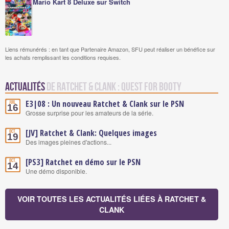
Mario Kart 8 Deluxe sur Switch
Liens rémunérés : en tant que Partenaire Amazon, SFU peut réaliser un bénéfice sur
les achats remplissant les conditions requises.
Actualités
de Ratchet & Clank : Quest for Booty
E3|08 : Un nouveau Ratchet & Clank sur le PSN
Juil.
16
Grosse surprise pour les amateurs de la série.
[JV] Ratchet & Clank: Quelques images
Oct.
19
Des images pleines d'actions...
[PS3] Ratchet en démo sur le PSN
Oct.
14
Une démo disponible.
VOIR TOUTES LES ACTUALITÉS LIÉES À RATCHET &
CLANK