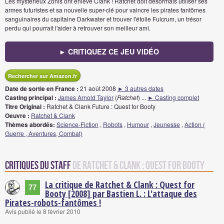
Les mystérieux Zonis ont enlevé Clank ! Ratchet doit désormais utiliser ses
armes futuristes et sa nouvelle super-clé pour vaincre les pirates fantômes
sanguinaires du capitaine Darkwater et trouver l'étoile Fulcrum, un trésor
perdu qui pourrait l'aider à retrouver son meilleur ami.
► CRITIQUEZ CE JEU VIDÉO
Rechercher sur Amazon.fr
Date de sortie en France :
21 août 2008
► 3 autres dates
Casting principal :
James Arnold Taylor
(
Ratchet
)
...
► Casting complet
Titre Original :
Ratchet & Clank Future : Quest for Booty
Oeuvre :
Ratchet & Clank
Thèmes abordés:
Science-Fiction
,
Robots
,
Humour
,
Jeunesse
,
Action (
Guerre , Aventures, Combat)
Critiques du staff
de Ratchet & Clank : Quest for Booty
La critique de Ratchet & Clank : Quest for
77
Booty [2008] par Bastien L. : L'attaque des
Pirates-robots-fantômes !
Avis publié le 8 février 2010