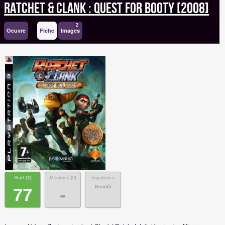
Ratchet & Clank : Quest for Booty [2008]
2
Oeuvre
Fiche
Images
Staff (
1
)
Membres (
0
)
Impatience
Bientôt
77
-