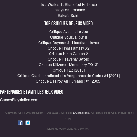
Two Worlds II : Shattered Embrace
Essays on Empathy
Sakura Spirit
Top critiques de Jeux vidéo
Critique Avatar : Le Jeu
Critique SoulCalibur II
Critique Rayman 3 : Hoodlum Havoc
Critique Final Fantasy X2
Critique Ninja Gaiden 2
Critique Heavenly Sword
Critique Killzone : Mercenary [2013]
Critique FEZ [2013]
Critique Crash bandicoot : La Vengeance de Cortex #4 [2001]
Critique Destroy All Humans ! #1 [2005]
Partenaires et amis des jeux vidéo
GamesPlaystation.com
Copyright SciFi-Universe.com (1996-2026). Créé par
DQcréations
. All Rights Reserved. Please don’t
copy.
Merci de votre visite et à bientôt.