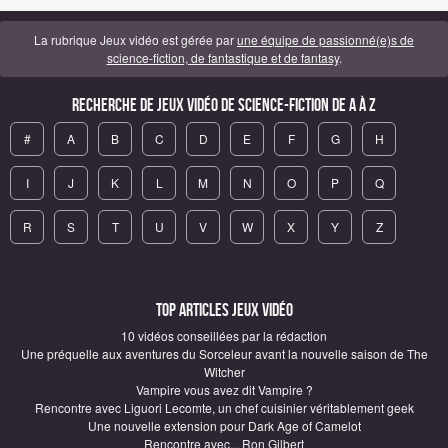
La rubrique Jeux vidéo est gérée par
une équipe de passionné(e)s de
science-fiction, de fantastique et de fantasy
.
Recherche de Jeux vidéo de science-fiction de A à Z
#
A
B
C
D
E
F
G
H
I
J
K
L
M
N
O
P
Q
R
S
T
U
V
W
X
Y
Z
Top articles Jeux vidéo
10 vidéos conseillées par la rédaction
Une préquelle aux aventures du Sorceleur avant la nouvelle saison de The
Witcher
Vampire vous avez dit Vampire ?
Rencontre avec Liguori Lecomte, un chef cuisinier véritablement geek
Une nouvelle extension pour Dark Age of Camelot
Rencontre avec... Ron Gilbert