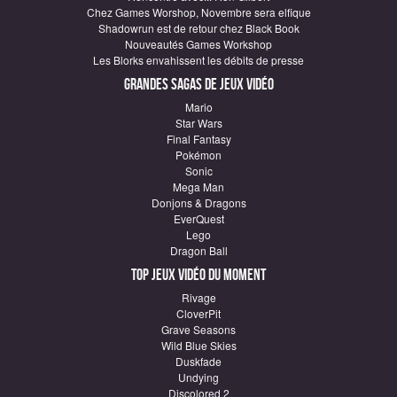
Chez Games Worshop, Novembre sera elfique
Shadowrun est de retour chez Black Book
Nouveautés Games Workshop
Les Blorks envahissent les débits de presse
Grandes sagas de Jeux vidéo
Mario
Star Wars
Final Fantasy
Pokémon
Sonic
Mega Man
Donjons & Dragons
EverQuest
Lego
Dragon Ball
Top Jeux vidéo du moment
Rivage
CloverPit
Grave Seasons
Wild Blue Skies
Duskfade
Undying
Discolored 2