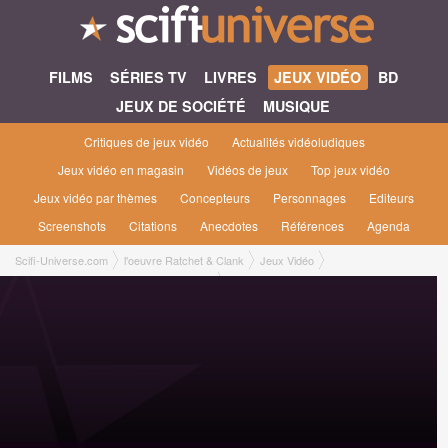
FILMS
SÉRIES TV
LIVRES
JEUX VIDÉO
BD
JEUX DE SOCIÉTÉ
MUSIQUE
Critiques de jeux vidéo
Actualités vidéoludiques
Jeux vidéo en magasin
Vidéos de jeux
Top jeux vidéo
Jeux vidéo par thèmes
Concepteurs
Personnages
Editeurs
Screenshots
Citations
Anecdotes
Références
Agenda
Scifi-Universe.com
l'oeuvre Ratchet & Clank
Jeux Vidéo
Ratchet & Clank : Quest for Booty [2008]