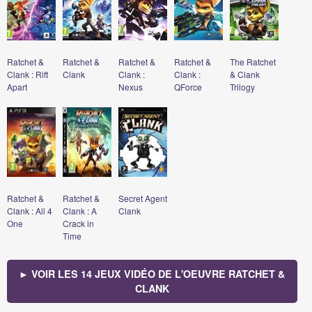
Ratchet &
Ratchet &
Ratchet &
Ratchet &
The Ratchet
Clank : Rift
Clank
Clank :
Clank :
& Clank
Apart
Nexus
QForce
Trilogy
Ratchet &
Ratchet &
Secret Agent
Clank : All 4
Clank : A
Clank
One
Crack in
Time
► VOIR LES 14 JEUX VIDÉO DE L'OEUVRE RATCHET &
CLANK