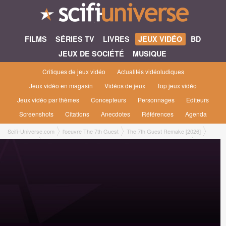
FILMS
SÉRIES TV
LIVRES
JEUX VIDÉO
BD
JEUX DE SOCIÉTÉ
MUSIQUE
Critiques de jeux vidéo
Actualités vidéoludiques
Jeux vidéo en magasin
Vidéos de jeux
Top jeux vidéo
Jeux vidéo par thèmes
Concepteurs
Personnages
Editeurs
Screenshots
Citations
Anecdotes
Références
Agenda
Scifi-Universe.com
l'oeuvre The 7th Guest
The 7th Guest Remake [2026]
Plateformes
Jeu en téléchargement Jeu en téléchargement Xbox Series