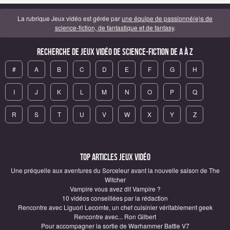
La rubrique Jeux vidéo est gérée par
une équipe de passionné(e)s de
science-fiction, de fantastique et de fantasy
.
Recherche de Jeux vidéo de science-fiction de A à Z
#
A
B
C
D
E
F
G
H
I
J
K
L
M
N
O
P
Q
R
S
T
U
V
W
X
Y
Z
Top articles Jeux vidéo
Une préquelle aux aventures du Sorceleur avant la nouvelle saison de The
Witcher
Vampire vous avez dit Vampire ?
10 vidéos conseillées par la rédaction
Rencontre avec Liguori Lecomte, un chef cuisinier véritablement geek
Rencontre avec... Ron Gilbert
Pour accompagner la sortie de Warhammer Battle V7