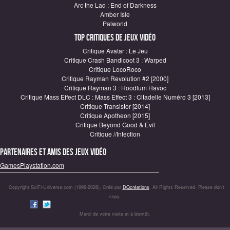
Arc the Lad : End of Darkness
Amber Isle
Palworld
Top critiques de Jeux vidéo
Critique Avatar : Le Jeu
Critique Crash Bandicoot 3 : Warped
Critique LocoRoco
Critique Rayman Revolution #2 [2000]
Critique Rayman 3 : Hoodlum Havoc
Critique Mass Effect DLC : Mass Effect 3 : Citadelle Numéro 3 [2013]
Critique Transistor [2014]
Critique Apotheon [2015]
Critique Beyond Good & Evil
Critique //Infection
Partenaires et amis des jeux vidéo
GamesPlaystation.com
Copyright SciFi-Universe.com (1996-2026). Créé par
DQcréations
. All Rights Reserved. Please don’t
copy.
Merci de votre visite et à bientôt.