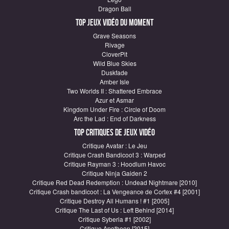
Dragon Ball
Top Jeux vidéo du moment
Grave Seasons
Rivage
CloverPit
Wild Blue Skies
Duskfade
Amber Isle
Two Worlds II : Shattered Embrace
Azur et Asmar
Kingdom Under Fire : Circle of Doom
Arc the Lad : End of Darkness
Top critiques de Jeux vidéo
Critique Avatar : Le Jeu
Critique Crash Bandicoot 3 : Warped
Critique Rayman 3 : Hoodlum Havoc
Critique Ninja Gaiden 2
Critique Red Dead Redemption : Undead Nightmare [2010]
Critique Crash bandicoot : La Vengeance de Cortex #4 [2001]
Critique Destroy All Humans ! #1 [2005]
Critique The Last of Us : Left Behind [2014]
Critique Syberia #1 [2002]
Critique Apotheon [2015]