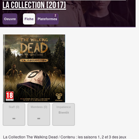
La Collection [2017]
2
Oeuvre
Fiche
Plateformes
Staff (
0
)
Membres (
0
)
Impatience
Bientôt
-
-
La Collection The Walking Dead / Contenu : les saisons 1, 2 et 3 des jeux