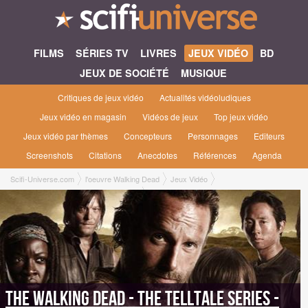
FILMS
SÉRIES TV
LIVRES
JEUX VIDÉO
BD
JEUX DE SOCIÉTÉ
MUSIQUE
Critiques de jeux vidéo
Actualités vidéoludiques
Jeux vidéo en magasin
Vidéos de jeux
Top jeux vidéo
Jeux vidéo par thèmes
Concepteurs
Personnages
Editeurs
Screenshots
Citations
Anecdotes
Références
Agenda
Scifi-Universe.com
l'oeuvre Walking Dead
Jeux Vidéo
The Walking Dead : The Telltale Series
The Walking Dead - The Telltale Series - La Collection [2017]
The Walking Dead - The Telltale Series -