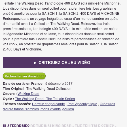
Telltale The Walking Dead, l’anthologie 400 DAYS et la mini-série Michonne,
tous disponibles dans un seul coffret pour la première fois. Les graphisme
ont été améliorés pour la SAISON 1, la SAISON 2, 400 DAYS et MICHONNE.
Embarquez dans un voyage inégalé au cœur d’un monde sombre en quête
d’humanité avec La Collection The Walking Dead. Retrouvez les trois
premières saisons, l’anthologie 400 DAYS et la mini-série mettant en scène
la légendaire Michonne et sa lame, tous disponibles dans un seul coffret
pour la première fois. Construisez une histoire personnalisée en fonction de
vos choix, en profitant de graphismes améliorés pour la Saison 1, la Saison
2, 400 Days et Michonne.
► CRITIQUEZ CE JEU VIDÉO
Rechercher sur Amazon.fr
Date de sortie en France :
5 décembre 2017
Titre Original :
The Walking Dead Collection
Oeuvre :
Walking Dead
Cycle :
The Walking Dead : The Telltale Series
Thèmes abordés:
Horreur et épouvante
,
Post Apocalyptique
,
Créatures
d'outre tombe (zombies, morts vivants, goules)