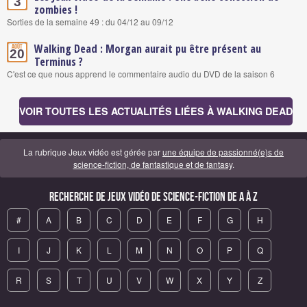
3
zombies !
Sorties de la semaine 49 : du 04/12 au 09/12
Walking Dead : Morgan aurait pu être présent au
Août
20
Terminus ?
C'est ce que nous apprend le commentaire audio du DVD de la saison 6
VOIR TOUTES LES ACTUALITÉS LIÉES À WALKING DEAD
La rubrique Jeux vidéo est gérée par
une équipe de passionné(e)s de
science-fiction, de fantastique et de fantasy
.
Recherche de Jeux vidéo de science-fiction de A à Z
#
A
B
C
D
E
F
G
H
I
J
K
L
M
N
O
P
Q
R
S
T
U
V
W
X
Y
Z