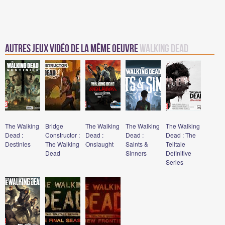
Autres jeux vidéo de la même oeuvre
Walking Dead
The Walking
Bridge
The Walking
The Walking
The Walking
Dead :
Constructor :
Dead :
Dead :
Dead : The
Destinies
The Walking
Onslaught
Saints &
Telltale
Dead
Sinners
Definitive
Series