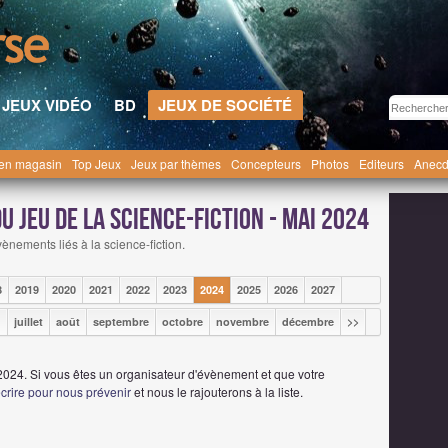
JEUX VIDÉO
BD
JEUX DE SOCIÉTÉ
en magasin
Top Jeux
Jeux par thèmes
Concepteurs
Photos
Editeurs
Anecd
 jeu de la science-fiction - mai 2024
ènements liés à la science-fiction.
8
2019
2020
2021
2022
2023
2024
2025
2026
2027
n
juillet
août
septembre
octobre
novembre
décembre
>>
024. Si vous êtes un organisateur d'évènement et que votre
crire pour nous prévenir
et nous le rajouterons à la liste.