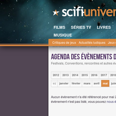
FILMS
SÉRIES TV
LIVRES
MUSIQUE
Critiques de jeux
Actualités ludiques
Jeux 
Scifi-Universe.com
Jeux
2024
mai 2024
Agenda des évènements du
Festivals, Conventions, rencontres et autres év
2012
2013
2014
2015
2016
2017
201
<<
janvier
février
mars
avril
mai
jui
Aucun évènement n'a été référencé pour mai 2
évènement n'est pas listé, vous pouvez
nous é