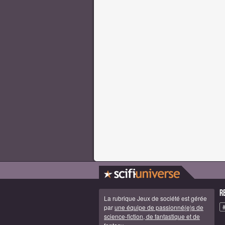
R
La rubrique Jeux de société est gérée
par
une équipe de passionné(e)s de
science-fiction, de fantastique et de