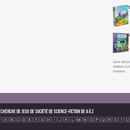
Liens rémun
réaliser un 
requises.
echerche de Jeux de société de science-fiction de A à Z
#
A
B
C
D
E
F
G
H
I
J
K
L
M
N
O
P
Q
R
S
T
U