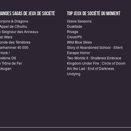
randes sagas de Jeux de société
Top Jeux de société du moment
onjons & Dragons
Grave Seasons
'Appel de Cthulhu
Duskfade
e Seigneur des Anneaux
Rivage
tar Wars
CloverPit
onde des Ténèbres
Wild Blue Skies
arhammer 40 000
Story of Abandoned School - Silent
lock !
Escape Horror
ystème D6
Two Worlds II : Shattered Embrace
e Trône de Fer
Kingdom Under Fire : Circle of Doom
okugan
Arc the Lad : End of Darkness
Undying