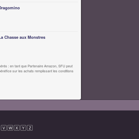
Dragomino
La Chasse aux Monstres
érés : en tant que Partenaire Amazon, SFU peut
bénéfice sur les achats remplissant les conditions
V
W
X
Y
Z