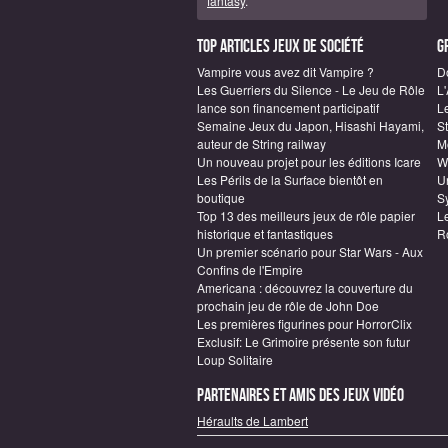
fantasy
.
Top articles Jeux de société
G
Vampire vous avez dit Vampire ?
D
Les Guerriers du Silence - Le Jeu de Rôle
L
lance son financement participatif
L
Semaine Jeux du Japon, Hisashi Hayami,
S
auteur de String railway
M
Un nouveau projet pour les éditions Icare
W
Les Périls de la Surface bientôt en
Un
boutique
S
Top 13 des meilleurs jeux de rôle papier
L
historique et fantastiques
R
Un premier scénario pour Star Wars - Aux
Confins de l'Empire
Americana : découvrez la couverture du
prochain jeu de rôle de John Doe
Les premières figurines pour HorrorClix
Exclusif: Le Grimoire présente son futur
Loup Solitaire
Partenaires et amis des jeux vidéo
Héraults de Lambert