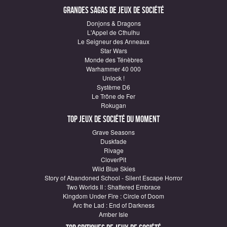
Grandes sagas de Jeux de société
Donjons & Dragons
L'Appel de Cthulhu
Le Seigneur des Anneaux
Star Wars
Monde des Ténèbres
Warhammer 40 000
Unlock !
Système D6
Le Trône de Fer
Rokugan
Top Jeux de société du moment
Grave Seasons
Duskfade
Rivage
CloverPit
Wild Blue Skies
Story of Abandoned School - Silent Escape Horror
Two Worlds II : Shattered Embrace
Kingdom Under Fire : Circle of Doom
Arc the Lad : End of Darkness
Amber Isle