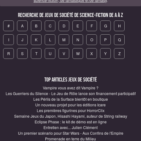
science-fiction, de fantastique et de fantasy
.
Recherche de Jeux de société de science-fiction de A à Z
#
A
B
C
D
E
F
G
H
I
J
K
L
M
N
O
P
Q
R
S
T
U
V
W
X
Y
Z
Top articles Jeux de société
Vampire vous avez dit Vampire ?
Les Guerriers du Silence - Le Jeu de Rôle lance son financement participatif
Les Périls de la Surface bientôt en boutique
Un nouveau projet pour les éditions Icare
Les premières figurines pour HorrorClix
Semaine Jeux du Japon, Hisashi Hayami, auteur de String railway
Eclipse Phase : le kit de démo est en ligne
Entretien avec... Julien Clément
Un premier scénario pour Star Wars - Aux Confins de l'Empire
Promenade en terre du Milieu