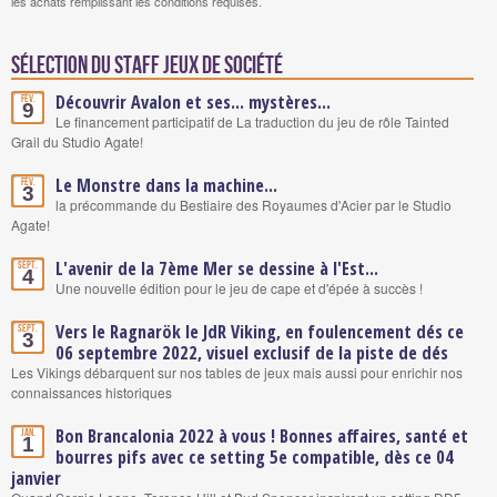
les achats remplissant les conditions requises.
Sélection du staff Jeux de société
Découvrir Avalon et ses... mystères...
Fév.
9
Le financement participatif de La traduction du jeu de rôle Tainted
Grail du Studio Agate!
Le Monstre dans la machine...
Fév.
3
la précommande du Bestiaire des Royaumes d'Acier par le Studio
Agate!
L'avenir de la 7ème Mer se dessine à l'Est...
Sept.
4
Une nouvelle édition pour le jeu de cape et d'épée à succès !
Vers le Ragnarök le JdR Viking, en foulencement dés ce
Sept.
3
06 septembre 2022, visuel exclusif de la piste de dés
Les Vikings débarquent sur nos tables de jeux mais aussi pour enrichir nos
connaissances historiques
Bon Brancalonia 2022 à vous ! Bonnes affaires, santé et
Jan.
1
bourres pifs avec ce setting 5e compatible, dès ce 04
janvier