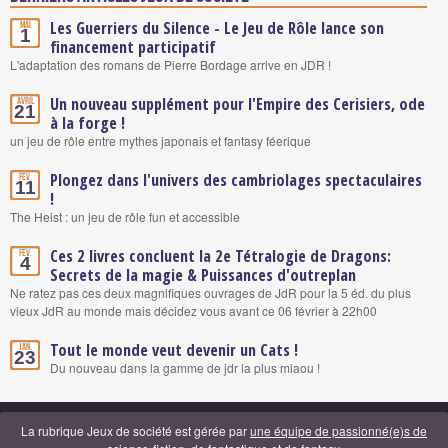
Les Guerriers du Silence - Le Jeu de Rôle lance son
Mai
1
financement participatif
L'adaptation des romans de Pierre Bordage arrive en JDR !
Un nouveau supplément pour l'Empire des Cerisiers, ode
Avril
21
à la forge !
un jeu de rôle entre mythes japonais et fantasy féerique
Plongez dans l'univers des cambriolages spectaculaires
Fév.
11
!
The Heist : un jeu de rôle fun et accessible
Ces 2 livres concluent la 2e Tétralogie de Dragons:
Fév.
4
Secrets de la magie & Puissances d'outreplan
Ne ratez pas ces deux magnifiques ouvrages de JdR pour la 5 éd. du plus
vieux JdR au monde mais décidez vous avant ce 06 février à 22h00
Tout le monde veut devenir un Cats !
Jan.
23
Du nouveau dans la gamme de jdr la plus miaou !
La rubrique Jeux de société est gérée par
une équipe de passionné(e)s de