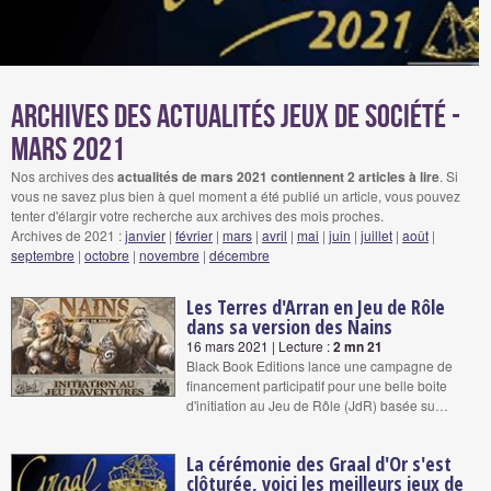
Archives des actualités jeux de société -
mars 2021
Nos archives des
actualités de mars 2021 contiennent 2 articles à lire
. Si
vous ne savez plus bien à quel moment a été publié un article, vous pouvez
tenter d'élargir votre recherche aux archives des mois proches.
Archives de 2021 :
janvier
|
février
|
mars
|
avril
|
mai
|
juin
|
juillet
|
août
|
septembre
|
octobre
|
novembre
|
décembre
Les Terres d'Arran en Jeu de Rôle
dans sa version des Nains
16 mars 2021 | Lecture :
2 mn 21
Black Book Editions lance une campagne de
financement participatif pour une belle boite
d'initiation au Jeu de Rôle (JdR) basée su…
La cérémonie des Graal d'Or s'est
clôturée, voici les meilleurs jeux de