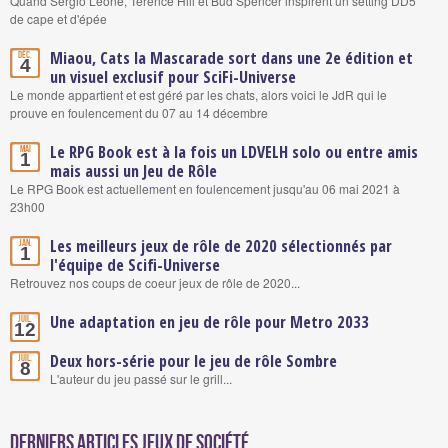
Quand Sergio Leone, Terence Hill et Bud Spencer inspirent un setting DD5
de cape et d'épée
Miaou, Cats la Mascarade sort dans une 2e édition et
Déc.
4
un visuel exclusif pour SciFi-Universe
Le monde appartient et est géré par les chats, alors voici le JdR qui le
prouve en foulencement du 07 au 14 décembre
Le RPG Book est à la fois un LDVELH solo ou entre amis
Mai
1
mais aussi un Jeu de Rôle
Le RPG Book est actuellement en foulencement jusqu'au 06 mai 2021 à
23h00
Les meilleurs jeux de rôle de 2020 sélectionnés par
Jan.
1
l'équipe de Scifi-Universe
Retrouvez nos coups de coeur jeux de rôle de 2020...
Une adaptation en jeu de rôle pour Metro 2033
Juil.
12
Deux hors-série pour le jeu de rôle Sombre
Juil.
8
L'auteur du jeu passé sur le grill...
Derniers articles Jeux de société