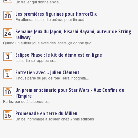
Un trailer qui donne envie...
Les premières figurines pour HorrorClix
Juil.
28
En attendant la sortie prévue pour fin août
Semaine Jeux du Japon, Hisashi Hayami, auteur de String
Déc.
24
railway
Quand un auteur joue avec des lacets, ça donne quoi...
Eclipse Phase : le kit de démo est en ligne
Oct.
3
La sortie se rapproche...
Entretien avec... Julien Clément
Sept.
1
Il nous parle du jeu de rôle Terra Incognita...
Un premier scénario pour Star Wars - Aux Confins de
Mai
10
l'Empire
Partez par-delà la bordure...
Promenade en terre du Milieu
Mars
15
Un bel hommage à Tolkien chez Ynnis éditions