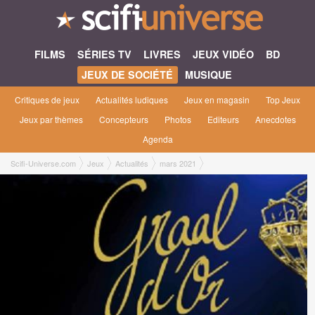
FILMS
SÉRIES TV
LIVRES
JEUX VIDÉO
BD
JEUX DE SOCIÉTÉ
MUSIQUE
Critiques de jeux
Actualités ludiques
Jeux en magasin
Top Jeux
Jeux par thèmes
Concepteurs
Photos
Editeurs
Anecdotes
Agenda
Scifi-Universe.com
Jeux
Actualités
mars 2021