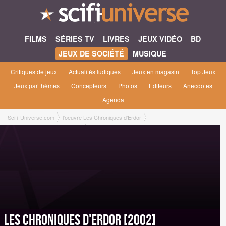
FILMS
SÉRIES TV
LIVRES
JEUX VIDÉO
BD
JEUX DE SOCIÉTÉ
MUSIQUE
Critiques de jeux
Actualités ludiques
Jeux en magasin
Top Jeux
Jeux par thèmes
Concepteurs
Photos
Editeurs
Anecdotes
Agenda
Scifi-Universe.com
l'oeuvre Les Chroniques d'Erdor
Les Chroniques d'Erdor [2002]
Les Chroniques d'Erdor [2002]