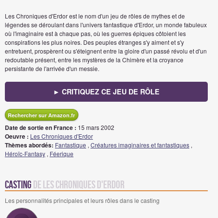
Les Chroniques d'Erdor est le nom d'un jeu de rôles de mythes et de
légendes se déroulant dans l'univers fantastique d'Erdor, un monde fabuleux
où l'imaginaire est à chaque pas, où les guerres épiques côtoient les
conspirations les plus noires. Des peuples étranges s'y aiment et s'y
entretuent, prospèrent ou s'éteignent entre la gloire d'un passé révolu et d'un
redoutable présent, entre les mystères de la Chimère et la croyance
persistante de l'arrivée d'un messie.
► CRITIQUEZ CE JEU DE RÔLE
Rechercher sur Amazon.fr
Date de sortie en France :
15 mars 2002
Oeuvre :
Les Chroniques d'Erdor
Thèmes abordés:
Fantastique
,
Créatures imaginaires et fantastiques
,
Héroïc-Fantasy
,
Féerique
Casting
de Les Chroniques d'Erdor
Les personnalités principales et leurs rôles dans le casting