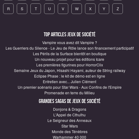
R
S
T
U
V
W
X
Y
Z
Top articles Jeux de société
Vampire vous avez dit Vampire ?
Les Guerriers du Silence - Le Jeu de Rôle lance son financement participatif
Les Périls de la Surface bientôt en boutique
Un nouveau projet pour les éditions Icare
Les premières figurines pour HorrorClix
Semaine Jeux du Japon, Hisashi Hayami, auteur de String railway
Eclipse Phase : le kit de démo est en ligne
Entretien avec... Julien Clément
Un premier scénario pour Star Wars - Aux Confins de l'Empire
Promenade en terre du Milieu
Grandes sagas de Jeux de société
Donjons & Dragons
L'Appel de Cthulhu
Le Seigneur des Anneaux
Star Wars
Monde des Ténèbres
Warhammer 40 000