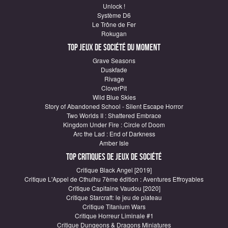
Unlock !
Système D6
Le Trône de Fer
Rokugan
Top Jeux de société du moment
Grave Seasons
Duskfade
Rivage
CloverPit
Wild Blue Skies
Story of Abandoned School - Silent Escape Horror
Two Worlds II : Shattered Embrace
Kingdom Under Fire : Circle of Doom
Arc the Lad : End of Darkness
Amber Isle
Top critiques de Jeux de société
Critique Black Angel [2019]
Critique L'Appel de Cthulhu 7ème édition : Aventures Effroyables
Critique Capitaine Vaudou [2020]
Critique Starcraft: le jeu de plateau
Critique Titanium Wars
Critique Horreur Liminale #1
Critique Dungeons & Dragons Miniatures