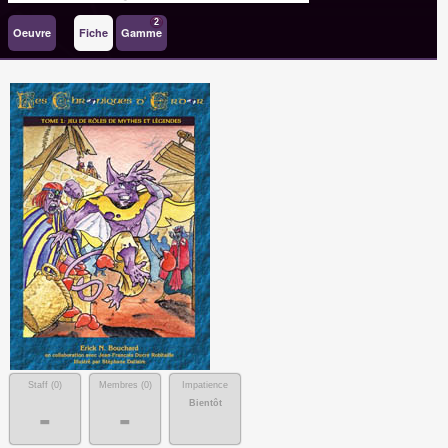
2
Oeuvre
Fiche
Gamme
Staff (
0
)
Membres (
0
)
Impatience
Bientôt
-
-