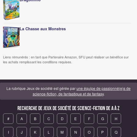
La Chasse aux Monstres
Liens rémunérés : en tant que Partenaire Amazon, SFU peut réaliser un bénéfice sur
les achats remplissant les conditions requises.
La rubrique Jeux de société est gérée par
une équipe de passionné(e)s de
science-fiction, de fantastique et de fantasy
.
Recherche de Jeux de société de science-fiction de A à Z
#
A
B
C
D
E
F
G
H
I
J
K
L
M
N
O
P
Q