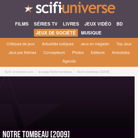
FILMS
SÉRIES TV
LIVRES
JEUX VIDÉO
BD
JEUX DE SOCIÉTÉ
MUSIQUE
Critiques de jeux
Actualités ludiques
Jeux en magasin
Top Jeux
Jeux par thèmes
Concepteurs
Photos
Editeurs
Anecdotes
Agenda
Scifi-Universe.com
la saga Notre tombeau
Notre tombeau [2009]
Notre tombeau [2009]