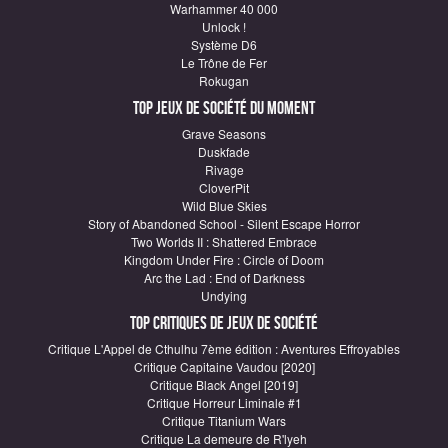
Warhammer 40 000
Unlock !
Système D6
Le Trône de Fer
Rokugan
Top Jeux de société du moment
Grave Seasons
Duskfade
Rivage
CloverPit
Wild Blue Skies
Story of Abandoned School - Silent Escape Horror
Two Worlds II : Shattered Embrace
Kingdom Under Fire : Circle of Doom
Arc the Lad : End of Darkness
Undying
Top critiques de Jeux de société
Critique L'Appel de Cthulhu 7ème édition : Aventures Effroyables
Critique Capitaine Vaudou [2020]
Critique Black Angel [2019]
Critique Horreur Liminale #1
Critique Titanium Wars
Critique La demeure de R'lyeh