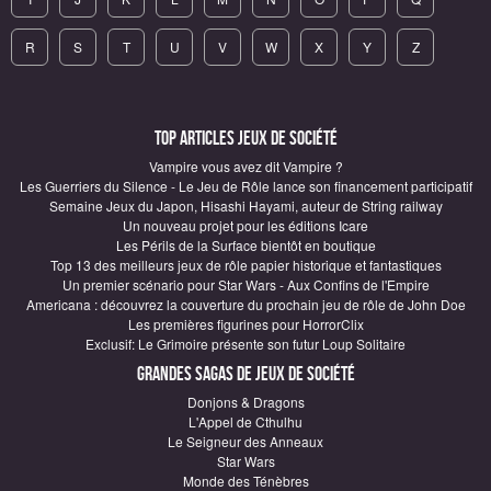
R
S
T
U
V
W
X
Y
Z
Top articles Jeux de société
Vampire vous avez dit Vampire ?
Les Guerriers du Silence - Le Jeu de Rôle lance son financement participatif
Semaine Jeux du Japon, Hisashi Hayami, auteur de String railway
Un nouveau projet pour les éditions Icare
Les Périls de la Surface bientôt en boutique
Top 13 des meilleurs jeux de rôle papier historique et fantastiques
Un premier scénario pour Star Wars - Aux Confins de l'Empire
Americana : découvrez la couverture du prochain jeu de rôle de John Doe
Les premières figurines pour HorrorClix
Exclusif: Le Grimoire présente son futur Loup Solitaire
Grandes sagas de Jeux de société
Donjons & Dragons
L'Appel de Cthulhu
Le Seigneur des Anneaux
Star Wars
Monde des Ténèbres