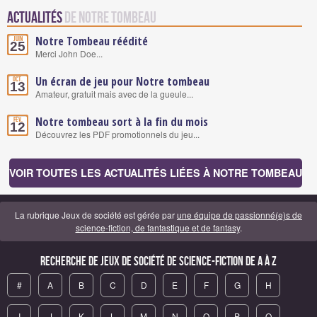
Actualités
de Notre tombeau
Notre Tombeau réédité
Juin
25
Merci John Doe...
Un écran de jeu pour Notre tombeau
Oct.
13
Amateur, gratuit mais avec de la gueule...
Notre tombeau sort à la fin du mois
Fév.
12
Découvrez les PDF promotionnels du jeu...
VOIR TOUTES LES ACTUALITÉS LIÉES À NOTRE TOMBEAU
La rubrique Jeux de société est gérée par
une équipe de passionné(e)s de
science-fiction, de fantastique et de fantasy
.
Recherche de Jeux de société de science-fiction de A à Z
#
A
B
C
D
E
F
G
H
I
J
K
L
M
N
O
P
Q