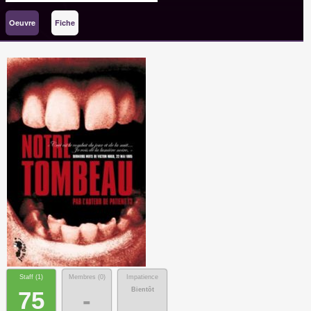
Oeuvre
Fiche
Staff (
1
)
Membres (
0
)
Impatience
Bientôt
75
-