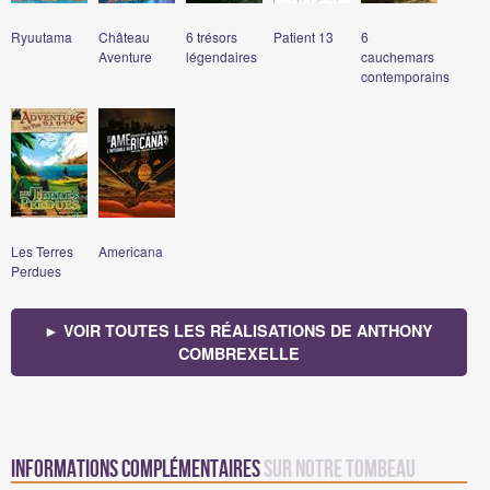
Ryuutama
Château
6 trésors
Patient 13
6
Aventure
légendaires
cauchemars
contemporains
Les Terres
Americana
Perdues
► VOIR TOUTES LES RÉALISATIONS DE ANTHONY
COMBREXELLE
Informations complémentaires
sur Notre tombeau