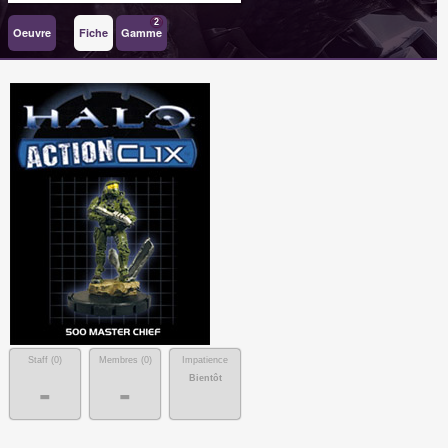
2
Oeuvre
Fiche
Gamme
Staff (
0
)
Membres (
0
)
Impatience
Bientôt
-
-