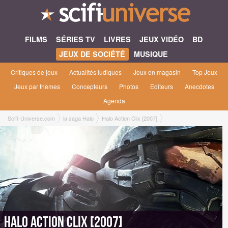
FILMS
SÉRIES TV
LIVRES
JEUX VIDÉO
BD
JEUX DE SOCIÉTÉ
MUSIQUE
Critiques de jeux
Actualités ludiques
Jeux en magasin
Top Jeux
Jeux par thèmes
Concepteurs
Photos
Editeurs
Anecdotes
Agenda
Scifi-Universe.com
la saga Halo
Halo Action Clix [2007]
Halo Action Clix [2007]