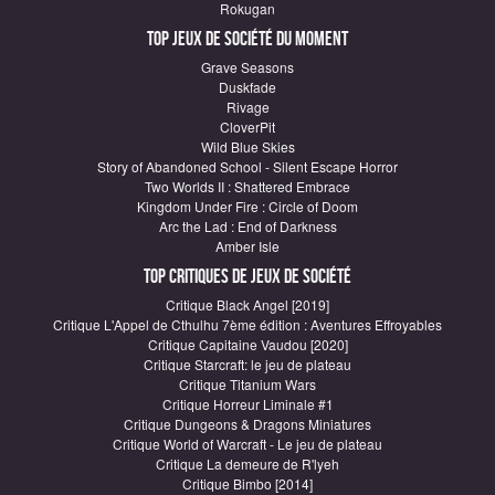
Rokugan
Top Jeux de société du moment
Grave Seasons
Duskfade
Rivage
CloverPit
Wild Blue Skies
Story of Abandoned School - Silent Escape Horror
Two Worlds II : Shattered Embrace
Kingdom Under Fire : Circle of Doom
Arc the Lad : End of Darkness
Amber Isle
Top critiques de Jeux de société
Critique Black Angel [2019]
Critique L'Appel de Cthulhu 7ème édition : Aventures Effroyables
Critique Capitaine Vaudou [2020]
Critique Starcraft: le jeu de plateau
Critique Titanium Wars
Critique Horreur Liminale #1
Critique Dungeons & Dragons Miniatures
Critique World of Warcraft - Le jeu de plateau
Critique La demeure de R'lyeh
Critique Bimbo [2014]