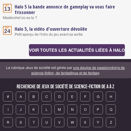
Halo 5 la bande annonce de gameplay va vous faire
Oct.
13
frissonner
Masterchef où es-tu ?
Halo 5, la vidéo d'ouverture dévoilée
Sept.
24
Petit aperçu de l'intro du jeu avant sa sortie
VOIR TOUTES LES ACTUALITÉS LIÉES À HALO
La rubrique Jeux de société est gérée par
une équipe de passionné(e)s de
science-fiction, de fantastique et de fantasy
.
Recherche de Jeux de société de science-fiction de A à Z
#
A
B
C
D
E
F
G
H
I
J
K
L
M
N
O
P
Q
R
S
T
U
V
W
X
Y
Z