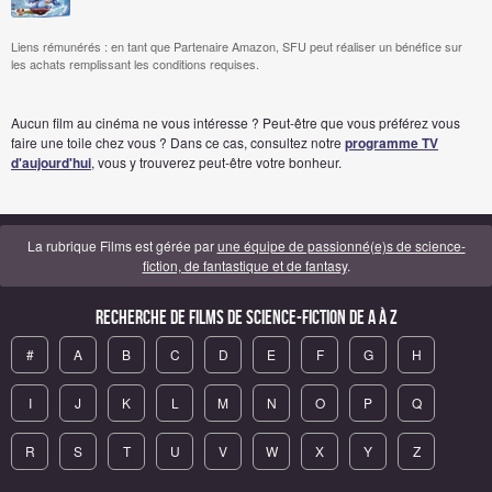
Liens rémunérés : en tant que Partenaire Amazon, SFU peut réaliser un bénéfice sur
les achats remplissant les conditions requises.
Aucun film au cinéma ne vous intéresse ? Peut-être que vous préférez vous
faire une toile chez vous ? Dans ce cas, consultez notre
programme TV
d'aujourd'hui
, vous y trouverez peut-être votre bonheur.
La rubrique Films est gérée par
une équipe de passionné(e)s de science-
fiction, de fantastique et de fantasy
.
Recherche de Films de science-fiction de A à Z
#
A
B
C
D
E
F
G
H
I
J
K
L
M
N
O
P
Q
R
S
T
U
V
W
X
Y
Z