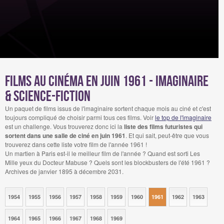
Films au cinéma en juin 1961 - Imaginaire
& Science-Fiction
Un paquet de films issus de l'imaginaire sortent chaque mois au ciné et c'est
toujours compliqué de choisir parmi tous ces films. Voir
le top de l'imaginaire
est un challenge. Vous trouverez donc ici la
liste des films futuristes qui
sortent dans une salle de ciné en juin 1961
. Et qui sait, peut-être que vous
trouverez dans cette liste votre film de l'année 1961 !
Un martien à Paris est-il le meilleur film de l'année ? Quand est sorti Les
Mille yeux du Docteur Mabuse ? Quels sont les blockbusters de l'été 1961 ?
Archives de janvier 1895 à décembre 2031.
1954
1955
1956
1957
1958
1959
1960
1961
1962
1963
1964
1965
1966
1967
1968
1969