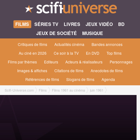
FILMS
SÉRIES TV
LIVRES
JEUX VIDÉO
BD
JEUX DE SOCIÉTÉ
MUSIQUE
Critiques de films
Actualités cinéma
Bandes annonces
Au ciné en 2026
Ce soir à la TV
En DVD
Top films
Films par thèmes
Editeurs
Acteurs & réalisateurs
Personnages
Images & affiches
Citations de films
Anecdotes de films
Références de films
Slogans de films
Agenda
Scifi-Universe.com
Films
Films 1961 au cinéma
juin 1961