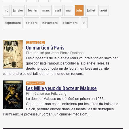
<<
janvier
février
mars
avril
mai
juin
juillet
août
septembre
octobre
novembre
décembre
>>
13 juin 1961
Un martien à Paris
Film réalisé par Jean-Pierre Daninos
Les dirigeants de la planète Mars voudraient bien savoir en
quoi consiste l'amour, particulier à la planète Terre. Ils
dépêchent pour cela un de leurs membres qui va vite
comprendre ce qui fait tourner le monde en rencon…
20 juin 1961
Les Mille yeux du Docteur Mabuse
Film réalisé par Fritz Lang
Le docteur Mabuse est décédé en prison en 1933.
Cependant, son esprit, entretenu par les affres du troisième
Raich, perdure encore dans les mentalités de détraqués.
Parmi eux, le professeur Jordan, un criminel mégalom…