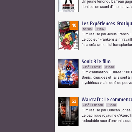
Un jeune ténor du barreau gag
dents et en usant d'une mauvais
Les Expériences érotiq
40
Action
03h47
Film réalisé par Jesus Franco |
Le docteur Frankenstein travaill
à sa créature en lui transplant
Sonic 3 le film
Ciné+ Famiz
08h30
Film d'animation || Durée : 100
Sonic, Knuckles et Tails sont 
mystérieux vilain doté de pouv
Warcraft : Le commen
53
Ciné+ Frisson
13h30
Film réalisé par Duncan Jones
Le pacifique royaume d'Azeroth e
redoutable race d’envahisseurs