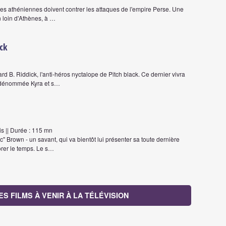
upes athéniennes doivent contrer les attaques de l'empire Perse. Une
 loin d'Athènes, à …
ick
d B. Riddick, l'anti-héros nyctalope de Pitch black. Ce dernier vivra
e dénommée Kyra et s…
s || Durée : 115 mn
c" Brown - un savant, qui va bientôt lui présenter sa toute dernière
orer le temps. Le s…
ES FILMS À VENIR À LA TÉLÉVISION