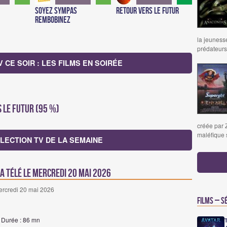
Soyez sympas
Retour vers le futur
rembobinez
la jeunesse
prédateurs
CE SOIR : LES FILMS EN SOIRÉE
s le futur (95 %)
créée par 
maléfique 
LECTION TV DE LA SEMAINE
la télé le mercredi 20 mai 2026
mercredi 20 mai 2026
Films – S
| Durée : 86 mn