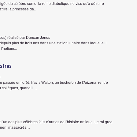
igée du célèbre conte, la reine diabolique ne vise qu'à détruire
attire la princesse da…
aises) réalisé par Duncan Jones
epuis plus de trois ans dans une station lunaire dans laquelle il
l'hélium...
estres
n
e passée en forêt, Travis Walton, un bûcheron de l’Arizona, rentre
s collègues, quand il…
l'un des plus célèbres faits d'armes de l'histoire antique. Le roi grec
 furent massacrés…