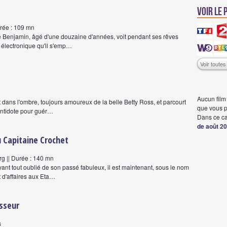
Voir le
urée : 109 mn
ne Benjamin, âgé d'une douzaine d'années, voit pendant ses rêves
électronique qu'il s'emp…
Voir toute
Aucun film 
t dans l'ombre, toujours amoureux de la belle Betty Ross, et parcourt
que vous pr
 antidote pour guér…
Dans ce ca
de août 2
u Capitaine Crochet
rg || Durée : 140 mn
ant tout oublié de son passé fabuleux, il est maintenant, sous le nom
 d'affaires aux Eta…
asseur
s