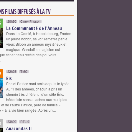
s films diffusés à la TV
20h50
Ciné+ Frisson
5
La Communauté de l'Anneau
Dans La Comté, à Hobbitebourg, Frodon
un jeune hobbit, se voit remettre par le
vieux Bilbon un anneau mystérieux et
magique. Gandalf le magicien est
ue cet anneau recèle des pouvoirs
.
22h25
TMC
0
Bis
Éric et Patrice sont amis depuis le lycée.
Au fil des années, chacun a pris un
chemin très différent : d’un côté Éric,
hédoniste sans attaches aux multiples
et de l’autre Patrice, père de famille «
» à la vie bien rangée. Après un…
23h00
RTL 9
3
Anacondas II