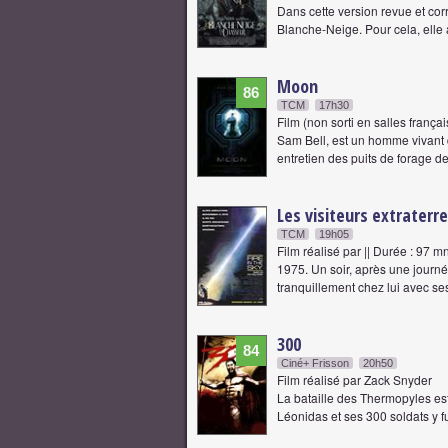
Dans cette version revue et corr
Blanche-Neige. Pour cela, elle 
Moon
86
TCM
17h30
Film (non sorti en salles franç
Sam Bell, est un homme vivant d
entretien des puits de forage de 
Les visiteurs extraterr
TCM
19h05
Film réalisé par || Durée : 97 m
1975. Un soir, après une journé
tranquillement chez lui avec se
300
84
Ciné+ Frisson
20h50
Film réalisé par Zack Snyder
La bataille des Thermopyles est 
Léonidas et ses 300 soldats y