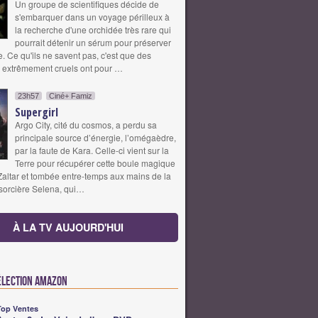
Un groupe de scientifiques décide de
s'embarquer dans un voyage périlleux à
la recherche d'une orchidée très rare qui
pourrait détenir un sérum pour préserver
. Ce qu'ils ne savent pas, c'est que des
 extrêmement cruels ont pour …
23h57
Ciné+ Famiz
Supergirl
Argo City, cité du cosmos, a perdu sa
principale source d’énergie, l’omégaèdre,
par la faute de Kara. Celle-ci vient sur la
Terre pour récupérer cette boule magique
Zaltar et tombée entre-temps aux mains de la
sorcière Selena, qui…
À LA TV AUJOURD'HUI
élection Amazon
Top Ventes