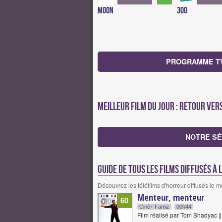
Moon
300
PROGRAMME TV 
Meilleur film du jour : Retour ver
NOTRE SÉ
Guide de tous les films diffusés à 
Découvrez les téléfilms d'horreur diffusés le 
Menteur, menteur
60
Ciné+ Famiz
00h44
Film réalisé par Tom Shadyac |