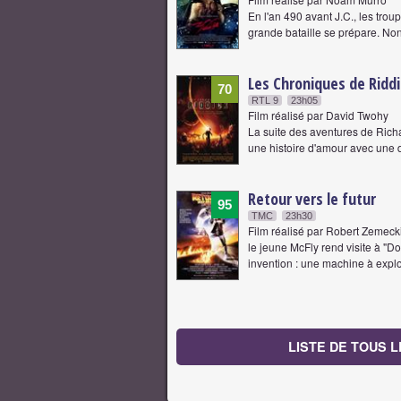
En l'an 490 avant J.C., les tro
grande bataille se prépare. Non
Les Chroniques de Ridd
70
RTL 9
23h05
Film réalisé par David Twohy
La suite des aventures de Richar
une histoire d'amour avec un
Retour vers le futur
95
TMC
23h30
Film réalisé par Robert Zemecki
le jeune McFly rend visite à "Do
invention : une machine à expl
LISTE DE TOUS L