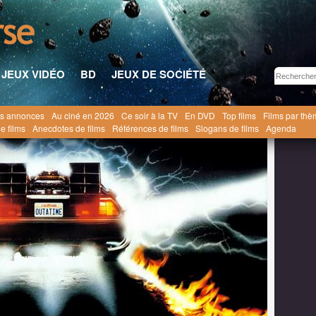
JEUX VIDÉO
BD
JEUX DE SOCIÉTÉ
s annonces
Au ciné en 2026
Ce soir à la TV
En DVD
Top films
Films par th
20 mai 2026
e films
Anecdotes de films
Références de films
Slogans de films
Agenda