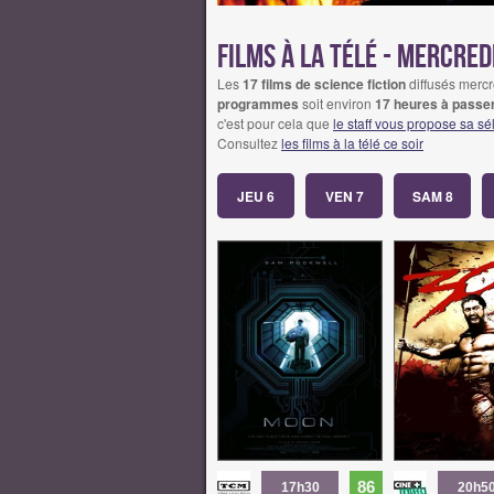
Films à la télé - mercred
Les
17 films de science fiction
diffusés mercr
programmes
soit environ
17 heures à passer
c'est pour cela que
le staff vous propose sa sé
Consultez
les films à la télé ce soir
JEU 6
VEN 7
SAM 8
86
17h30
20h5