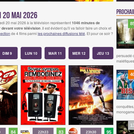
Prochain
i 20 mai 2026
edi 20 mai 2026 à la télévision représentent
1046 minutes de
8
 devant votre télévision
.Il est évident qu'il va falloir faire un choix et
lection
de 4 films parmi
les prochaines diffusions télé
. Et pour ce soir ?
DIM 9
LUN 10
MAR 11
MER 12
JEU 13
persuadé q
maléfiques
4
conquêtes, 
monogame 
1
84
83
95
0
22h33
23h30