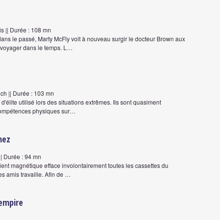
s || Durée : 108 mn
ans le passé, Marty McFly voit à nouveau surgir le docteur Brown aux
voyager dans le temps. L…
ch || Durée : 103 mn
élite utilisé lors des situations extrêmes. Ils sont quasiment
e compétences physiques sur…
nez
|| Durée : 94 mn
nt magnétique efface involontairement toutes les cassettes du
s amis travaille. Afin de …
 empire