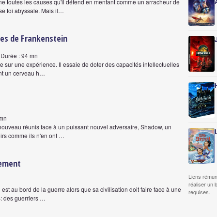
ne toutes les causes qu'il défend en mentant comme un arracheur de
e foi abyssale. Mais il…
ues de Frankenstein
| Durée : 94 mn
e sur une expérience. Il essaie de doter des capacités intellectuelles
ant un cerveau h…
 mn
à nouveau réunis face à un puissant nouvel adversaire, Shadow, un
oirs comme ils n'en ont …
cement
Liens rémun
réaliser un 
st au bord de la guerre alors que sa civilisation doit faire face à une
requises.
: des guerriers …