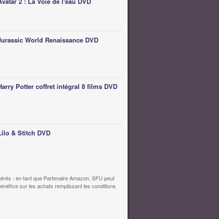
Avatar 2 : La Voie de l'eau DVD
Jurassic World Renaissance DVD
Harry Potter coffret intégral 8 films DVD
Lilo & Stitch DVD
érés : en tant que Partenaire Amazon, SFU peut
bénéfice sur les achats remplissant les conditions