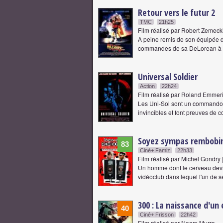
Retour vers le futur 2
TMC
21h25
Film réalisé par Robert Zemecki
A peine remis de son équipée d
commandes de sa DeLorean à 
Universal Soldier
Action
22h24
Film réalisé par Roland Emmeri
Les Uni-Sol sont un commando d'
invincibles et font preuves d
Soyez sympas rembobi
83
Ciné+ Famiz
22h33
Film réalisé par Michel Gondry 
Un homme dont le cerveau devie
vidéoclub dans lequel l'un de se
300 : La naissance d'un
40
Ciné+ Frisson
22h42
Film réalisé par Noam Murro