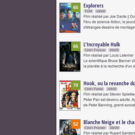
Explorers
65
TCM
14h00
Film réalisé par Joe Dante || D
Féru de science-fiction, le jeu
d'étranges dessins de montage 
L'Incroyable Hulk
65
Ciné+ Frisson
15h29
Film réalisé par Louis Leterrier
Le scientifique Bruce Banner vi
la planète à la recherche d'un
Hook, ou la revanche d
70
Ciné+ Famiz
16h16
Film réalisé par Steven Spielbe
Peter Pan est devenu adulte. Ay
de Peter Banning, grand avocat
Blanche Neige et le ch
52
Ciné+ Premier
16h29
Film réalisé par Rupert Sander