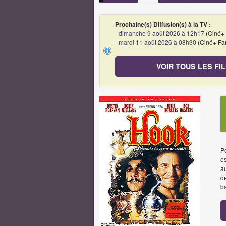
Prochaine(s) Diffusion(s) à la TV :
-
dimanche 9 août 2026 à 12h17
(Ciné+
-
mardi 11 août 2026 à 08h30
(Ciné+ Fa
VOIR TOUS LES FI
Pe
es
au
de
b