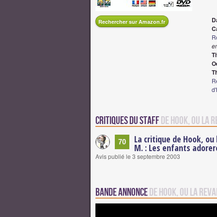
D
Rechercher sur Amazon.fr
Ca
R
em
Ti
O
T
R
d
Critiques du staff
de Hook, ou la 
La critique de Hook, ou
70
M. : Les enfants adorer
Avis publié le 3 septembre 2003
Bande annonce
de Hook, ou la rev