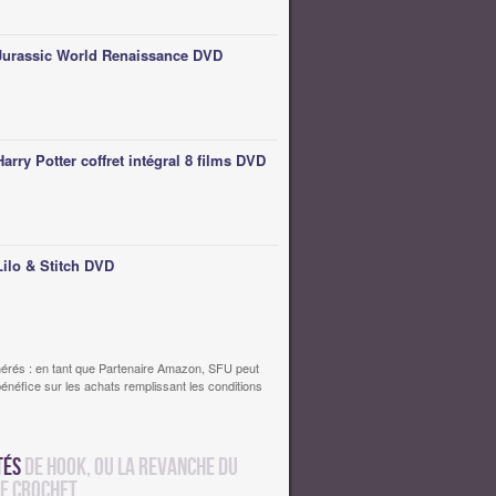
Jurassic World Renaissance DVD
Harry Potter coffret intégral 8 films DVD
Lilo & Stitch DVD
érés : en tant que Partenaire Amazon, SFU peut
bénéfice sur les achats remplissant les conditions
tés
de Hook, ou la revanche du
ne Crochet