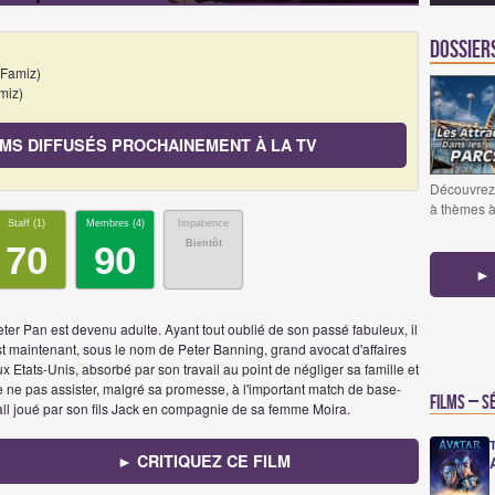
Dossier
 Famiz)
miz)
LMS DIFFUSÉS PROCHAINEMENT À LA TV
Découvrez 
à thèmes à 
Staff (
1
)
Membres (
4
)
Impatience
Bientôt
70
90
► 
ter Pan est devenu adulte. Ayant tout oublié de son passé fabuleux, il
t maintenant, sous le nom de Peter Banning, grand avocat d'affaires
x Etats-Unis, absorbé par son travail au point de négliger sa famille et
 ne pas assister, malgré sa promesse, à l'important match de base-
Films – S
all joué par son fils Jack en compagnie de sa femme Moira.
► CRITIQUEZ CE FILM