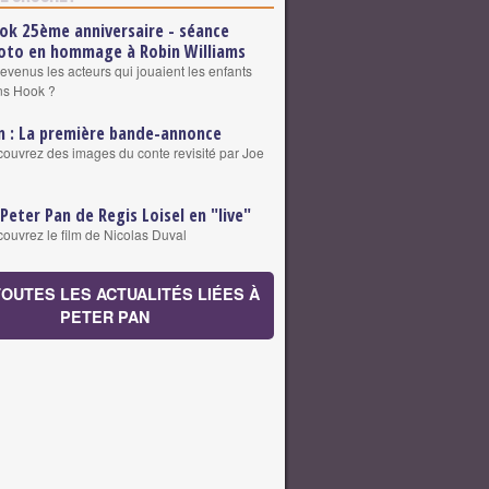
ok 25ème anniversaire - séance
oto en hommage à Robin Williams
evenus les acteurs qui jouaient les enfants
ns Hook ?
n : La première bande-annonce
ouvrez des images du conte revisité par Joe
 Peter Pan de Regis Loisel en "live"
ouvrez le film de Nicolas Duval
TOUTES LES ACTUALITÉS LIÉES À
PETER PAN