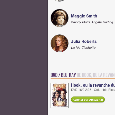
Maggie Smith
Wendy Moira Angela Darling
Julia Roberts
La fée Clochette
DVD / Blu-Ray
de Hook, ou la revan
Hook, ou la revanche d
DVD 16/9 2:35 - Columbia Pictu
Acheter sur Amazon.fr