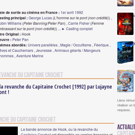
ate de sortie au cinéma en France :
1er avril 1992
sting principal :
George Lucas
(
L'homme sur le pont (non crédité)
) ,
obin Williams
(
Peter Banning/Peter Pan
) ,
Carrie Fisher
(
Femme
brassant sur le pont (non crédité)
)
...
► Casting complet
tre Original :
Hook
euvre :
Peter Pan
hèmes abordés:
Univers parallèles
,
Magie / Occultisme
,
Féerique
,
êves et Cauchemars
,
Jeunesse
,
Animaux géants / Mangeurs
'hommes
,
Aventure Marine
revanche du Capitaine Crochet
 la revanche du Capitaine Crochet [1992] par Lujayne
ont !
Liens rémun
réaliser un 
requises.
anche du Capitaine Crochet
Actuali
La bande annonce de Hook, ou la revanche du
Capitai
Capitaine Crochet
est disponible en version française et