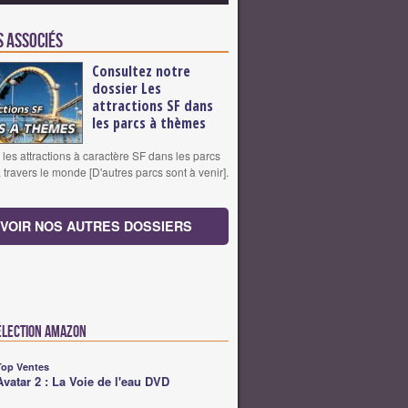
s associés
Consultez notre
dossier Les
attractions SF dans
les parcs à thèmes
les attractions à caractère SF dans les parcs
travers le monde [D'autres parcs sont à venir].
VOIR NOS AUTRES DOSSIERS
élection Amazon
Top Ventes
Avatar 2 : La Voie de l'eau DVD