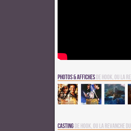
Photos & Affiches
de Hook, ou la r
Casting
de Hook, ou la revanche du