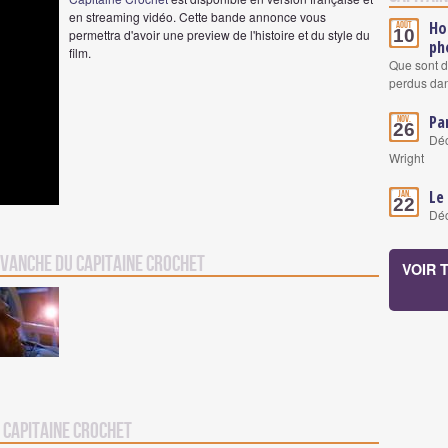
en streaming vidéo. Cette bande annonce vous
Ho
Août
10
permettra d'avoir une preview de l'histoire et du style du
ph
film.
Que sont d
perdus da
Pa
Nov.
26
Déc
Wright
Le
Jan.
22
Déc
evanche du Capitaine Crochet
VOIR 
 Capitaine Crochet