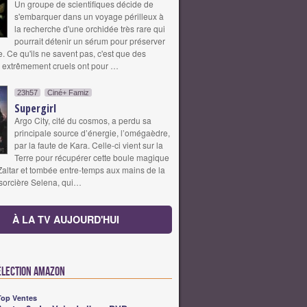
Un groupe de scientifiques décide de
s'embarquer dans un voyage périlleux à
la recherche d'une orchidée très rare qui
pourrait détenir un sérum pour préserver
. Ce qu'ils ne savent pas, c'est que des
 extrêmement cruels ont pour …
23h57
Ciné+ Famiz
Supergirl
Argo City, cité du cosmos, a perdu sa
principale source d’énergie, l’omégaèdre,
par la faute de Kara. Celle-ci vient sur la
Terre pour récupérer cette boule magique
Zaltar et tombée entre-temps aux mains de la
sorcière Selena, qui…
À LA TV AUJOURD'HUI
élection Amazon
Top Ventes