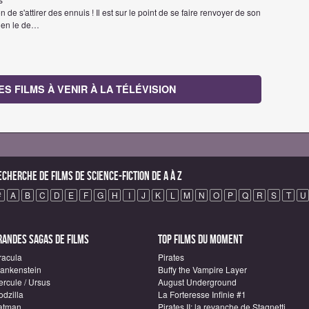
de s'attirer des ennuis ! Il est sur le point de se faire renvoyer de son
bien le de…
ES FILMS À VENIR À LA TÉLÉVISION
echerche de Films de science-fiction de A à Z
#
A
B
C
D
E
F
G
H
I
J
K
L
M
N
O
P
Q
R
S
T
U
randes sagas de Films
Top Films du moment
racula
Pirates
rankenstein
Buffy the Vampire Layer
ercule / Ursus
August Underground
odzilla
La Forteresse Infinie #1
atman
Pirates II: la revanche de Stagnetti