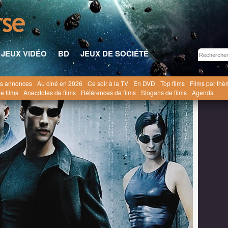
JEUX VIDÉO
BD
JEUX DE SOCIÉTÉ
s annonces
Au ciné en 2026
Ce soir à la TV
En DVD
Top films
Films par th
15 mai 2026
e films
Anecdotes de films
Références de films
Slogans de films
Agenda