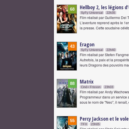
Hellboy 2, les légions 
68
SyFy Universal
22h35
Film réalisé par Guillermo Del 
L'aventure reprend après le 1er
la presse. Cette soudaine céléb
Eragon
43
SyFy Universal
22h40
Film réalisé par Stefen Fangme
Autrefois, la paix et la prospér
leurs Dragons des pouvoirs m
Matrix
88
Ciné+ Frisson
23h03
Film réalisé par Andy Wachows
Programmeur dans un service ad
sous le nom de "Neo", il renaît
Percy Jackson et le vol
55
TFX
23h05
Film réalisé par Chris Columbu