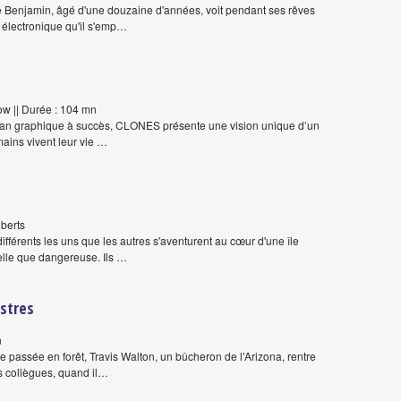
ne Benjamin, âgé d'une douzaine d'années, voit pendant ses rêves
électronique qu'il s'emp…
ow || Durée : 104 mn
 roman graphique à succès, CLONES présente une vision unique d’un
mains vivent leur vie …
oberts
ifférents les uns que les autres s'aventurent au cœur d'une île
elle que dangereuse. Ils …
estres
n
e passée en forêt, Travis Walton, un bûcheron de l’Arizona, rentre
s collègues, quand il…