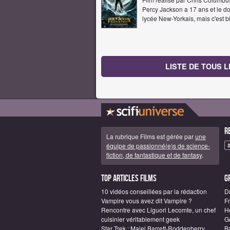
Percy Jackson a 17 ans et le don 
lycée New-Yorkais, mais c'est 
LISTE DE TOUS L
R
La rubrique Films est gérée par
une
équipe de passionné(e)s de science-
fiction, de fantastique et de fantasy
.
Top articles Films
G
10 vidéos conseillées par la rédaction
D
Vampire vous avez dit Vampire ?
F
Rencontre avec Liguori Lecomte, un chef
H
cuisinier véritablement geek
G
Star Trek : Majel Barrett-Roddenberry
B