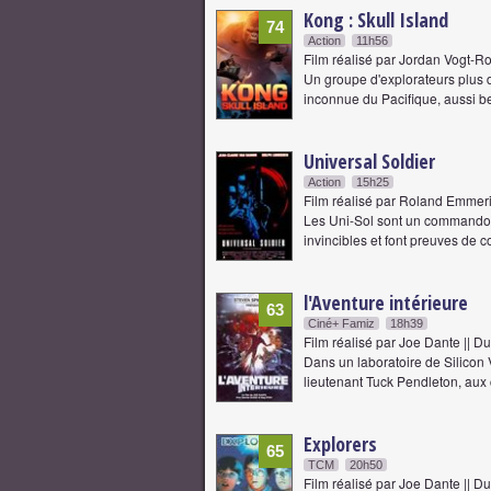
Kong : Skull Island
74
Action
11h56
Film réalisé par Jordan Vogt-R
Un groupe d'explorateurs plus d
inconnue du Pacifique, aussi b
Universal Soldier
Action
15h25
Film réalisé par Roland Emmeri
Les Uni-Sol sont un commando d'
invincibles et font preuves d
l'Aventure intérieure
63
Ciné+ Famiz
18h39
Film réalisé par Joe Dante || D
Dans un laboratoire de Silicon V
lieutenant Tuck Pendleton, a
Explorers
65
TCM
20h50
Film réalisé par Joe Dante || D