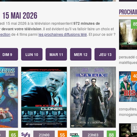
Prochain
i 15 mai 2026
edi 15 mai 2026 à la télévision représentent
972 minutes de
8
 devant votre télévision
.Il est évident qu'il va falloir faire un choix et
lection
de 4 films parmi
les prochaines diffusions télé
. Et pour ce soir ?
DIM 9
LUN 10
MAR 11
MER 12
JEU 13
persuadé q
maléfiques
4
conquêtes, 
monogame 
1
65
55
88
0
21h00
23h03