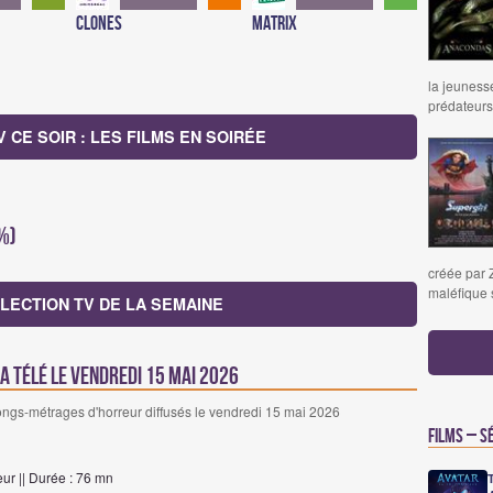
Clones
Matrix
la jeunesse
prédateurs
CE SOIR : LES FILMS EN SOIRÉE
 %)
créée par 
maléfique 
LECTION TV DE LA SEMAINE
la télé le vendredi 15 mai 2026
longs-métrages d'horreur diffusés le vendredi 15 mai 2026
Films – S
ur || Durée : 76 mn