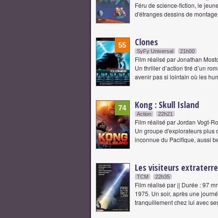
Féru de science-fiction, le jeu
d'étranges dessins de montage 
Clones
55
SyFy Universal
21h00
Film réalisé par Jonathan Most
Un thriller d’action tiré d’un
avenir pas si lointain où les hu
Kong : Skull Island
74
Action
22h21
Film réalisé par Jordan Vogt-R
Un groupe d'explorateurs plus d
inconnue du Pacifique, aussi b
Les visiteurs extraterr
TCM
22h35
Film réalisé par || Durée : 97 m
1975. Un soir, après une journé
tranquillement chez lui avec se