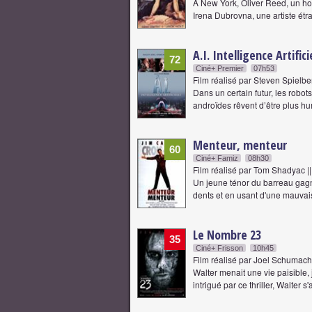
A New York, Oliver Reed, un ho
Irena Dubrovna, une artiste étr
A.I. Intelligence Artifici
72
Ciné+ Premier
07h53
Film réalisé par Steven Spielbe
Dans un certain futur, les robot
androïdes rêvent d’être plus h
Menteur, menteur
60
Ciné+ Famiz
08h30
Film réalisé par Tom Shadyac |
Un jeune ténor du barreau gag
dents et en usant d'une mauvais
Le Nombre 23
35
Ciné+ Frisson
10h45
Film réalisé par Joel Schumach
Walter menait une vie paisible
intrigué par ce thriller, Walter