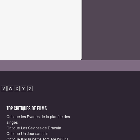
V
W
X
Y
Z
Top critiques de Films
Critique les Evadés de la planète des
singes
Critique Les Sévices de Dracula
Critique Un Jour sans fin
Critique Kiki la petite sorcière [2004]