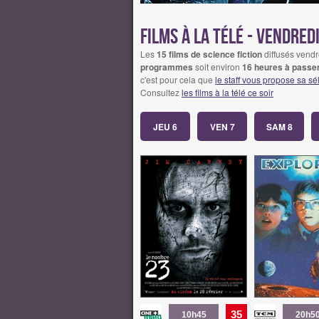
Films à la télé - vendred
Les
15 films de science fiction
diffusés vendr
programmes
soit environ
16 heures à passer
c'est pour cela que
le staff vous propose sa sé
Consultez
les films à la télé ce soir
JEU 6
VEN 7
SAM 8
35
10h45
20h5