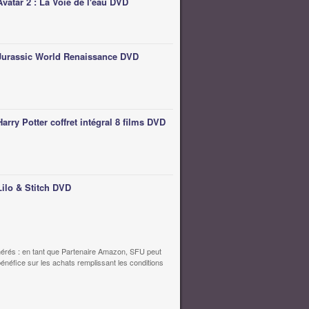
Avatar 2 : La Voie de l'eau DVD
Jurassic World Renaissance DVD
Harry Potter coffret intégral 8 films DVD
Lilo & Stitch DVD
érés : en tant que Partenaire Amazon, SFU peut
bénéfice sur les achats remplissant les conditions