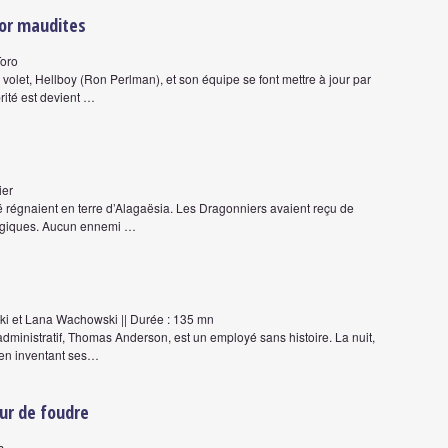
d'or maudites
Toro
 volet, Hellboy (Ron Perlman), et son équipe se font mettre à jour par
rité est devient …
ier
ité régnaient en terre d’Alagaësia. Les Dragonniers avaient reçu de
agiques. Aucun ennemi …
ki et Lana Wachowski || Durée : 135 mn
ministratif, Thomas Anderson, est un employé sans histoire. La nuit,
, en inventant ses…
eur de foudre
s