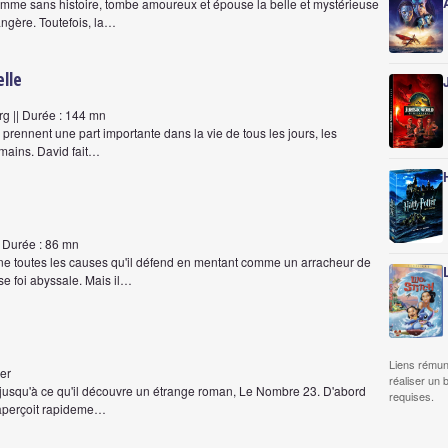
mme sans histoire, tombe amoureux et épouse la belle et mystérieuse
angère. Toutefois, la…
elle
rg || Durée : 144 mn
s prennent une part importante dans la vie de tous les jours, les
umains. David fait…
| Durée : 86 mn
ne toutes les causes qu'il défend en mentant comme un arracheur de
e foi abyssale. Mais il…
Liens rémun
er
réaliser un 
, jusqu'à ce qu'il découvre un étrange roman, Le Nombre 23. D'abord
requises.
 s'aperçoit rapideme…