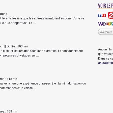
Voir le
oberts
ifférents les uns que les autres s'aventurent au cœur d'une île
elle que dangereuse. Ils …
Voir toute
ch || Durée : 103 mn
Aucun film 
élite utilisé lors des situations extrêmes. Ils sont quasiment
que vous pr
e compétences physiques sur…
Dans ce ca
de août 2
urée : 118 mn
alley a lieu une expérience ultra-secrète : la miniaturisation du
ux commandes d'un vaisse…
urée : 109 mn