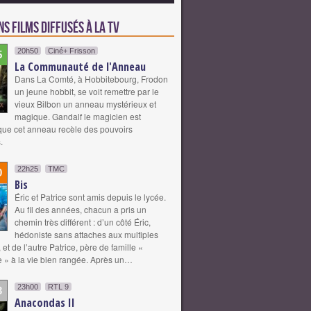
s films diffusés à la TV
20h50
Ciné+ Frisson
5
La Communauté de l'Anneau
Dans La Comté, à Hobbitebourg, Frodon
un jeune hobbit, se voit remettre par le
vieux Bilbon un anneau mystérieux et
magique. Gandalf le magicien est
ue cet anneau recèle des pouvoirs
.
22h25
TMC
0
Bis
Éric et Patrice sont amis depuis le lycée.
Au fil des années, chacun a pris un
chemin très différent : d’un côté Éric,
hédoniste sans attaches aux multiples
et de l’autre Patrice, père de famille «
» à la vie bien rangée. Après un…
23h00
RTL 9
3
Anacondas II