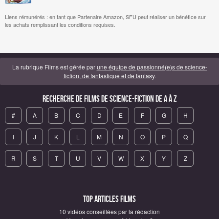
Liens rémunérés : en tant que Partenaire Amazon, SFU peut réaliser un bénéfice sur
les achats remplissant les conditions requises.
La rubrique Films est gérée par
une équipe de passionné(e)s de science-
fiction, de fantastique et de fantasy
.
Recherche de Films de science-fiction de A à Z
#
A
B
C
D
E
F
G
H
I
J
K
L
M
N
O
P
Q
R
S
T
U
V
W
X
Y
Z
Top articles Films
10 vidéos conseillées par la rédaction