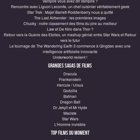
Vampire vous avez dit Vampire ?
Rencontre avec Liguori Lecomte, un chef cuisinier véritablement geek
Star Trek : Majel Barrett-Roddenberry nous a quitté
The Last Airbender : les premières images
Chucky : notre classement des films du pire au meilleur
Law et De Niro dans Thor ?
Retour vers la Guerre des Etoiles, un mashup génial entre Star Wars et Retour
vers le futur
Le tournage de The Wandering Earth 3 commence à Qingdao avec une
intelligence artificielle innovante
Underworld revient !
Grandes sagas de Films
Dracula
Frankenstein
Hercule / Ursus
Godzilla
Batman
Dragon Ball
Dr Jekyll et Mr Hyde
Maciste
Star Wars
L'Homme invisible
Top Films du moment