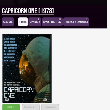
Capricorn One [1978]
2
3
3
Oeuvre
Fiche
Critique
DVD / Blu-Ray
Photos & Affiches
Staff (
1
)
Membres (
1
)
Impatience