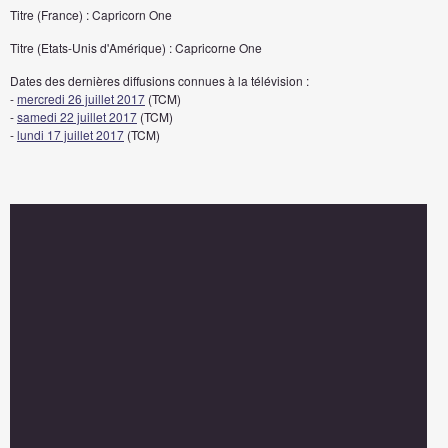
Titre (France) : Capricorn One
Titre (Etats-Unis d'Amérique) : Capricorne One
Dates des dernières diffusions connues à la télévision :
-
mercredi 26 juillet 2017
(TCM)
-
samedi 22 juillet 2017
(TCM)
-
lundi 17 juillet 2017
(TCM)