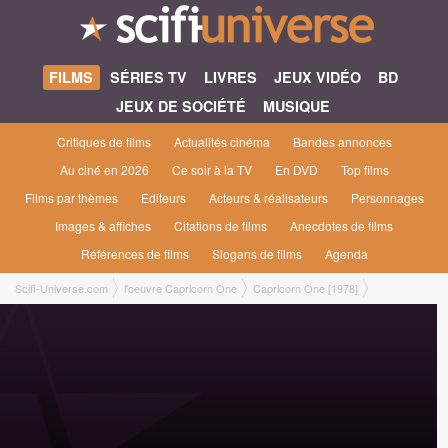
FILMS
SÉRIES TV
LIVRES
JEUX VIDÉO
BD
JEUX DE SOCIÉTÉ
MUSIQUE
Critiques de films
Actualités cinéma
Bandes annonces
Au ciné en 2026
Ce soir à la TV
En DVD
Top films
Films par thèmes
Editeurs
Acteurs & réalisateurs
Personnages
Images & affiches
Citations de films
Anecdotes de films
Références de films
Slogans de films
Agenda
Scifi-Universe.com
l'oeuvre Capricorn One
Capricorn One [1978]