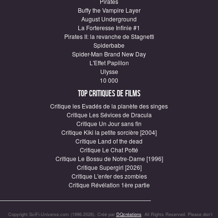
Pirates
Buffy the Vampire Layer
August Underground
La Forteresse Infinie #1
Pirates II: la revanche de Stagnetti
Spiderbabe
Spider-Man Brand New Day
L'Effet Papillon
Ulysse
10 000
Top critiques de Films
Critique les Evadés de la planète des singes
Critique Les Sévices de Dracula
Critique Un Jour sans fin
Critique Kiki la petite sorcière [2004]
Critique Land of the dead
Critique Le Chat Potté
Critique Le Bossu de Notre-Dame [1996]
Critique Supergirl [2026]
Critique L'enfer des zombies
Critique Révélation 1ère partie
Copyright SciFi-Universe.com (1996-2026). Créé par
DQcréations
. All Rights Reserved. Please don’t