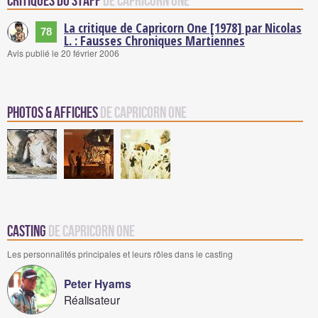
Critiques du staff
de Capricorn One
La critique de Capricorn One [1978] par Nicolas
78
L. : Fausses Chroniques Martiennes
Avis publié le 20 février 2006
Photos & Affiches
de Capricorn One
Casting
de Capricorn One
Les personnalités principales et leurs rôles dans le casting
Peter Hyams
Réalisateur