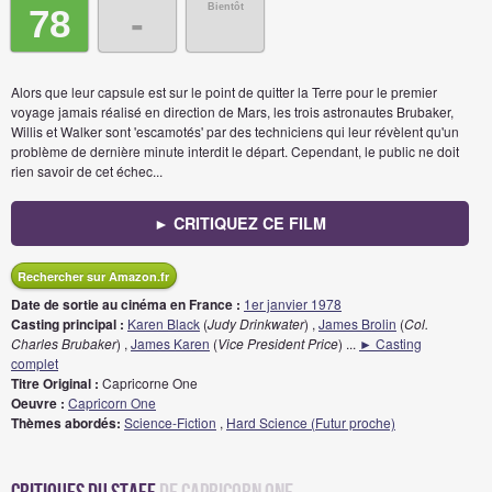
Bientôt
78
-
Alors que leur capsule est sur le point de quitter la Terre pour le premier
voyage jamais réalisé en direction de Mars, les trois astronautes Brubaker,
Willis et Walker sont 'escamotés' par des techniciens qui leur révèlent qu'un
problème de dernière minute interdit le départ. Cependant, le public ne doit
rien savoir de cet échec...
► CRITIQUEZ CE FILM
Rechercher sur Amazon.fr
Date de sortie au cinéma en France :
1er janvier 1978
Casting principal :
Karen Black
(
Judy Drinkwater
) ,
James Brolin
(
Col.
Charles Brubaker
) ,
James Karen
(
Vice President Price
)
...
► Casting
complet
Titre Original :
Capricorne One
Oeuvre :
Capricorn One
Thèmes abordés:
Science-Fiction
,
Hard Science (Futur proche)