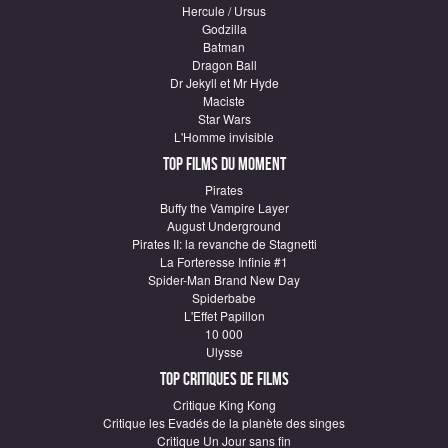
Hercule / Ursus
Godzilla
Batman
Dragon Ball
Dr Jekyll et Mr Hyde
Maciste
Star Wars
L'Homme invisible
Top Films du moment
Pirates
Buffy the Vampire Layer
August Underground
Pirates II: la revanche de Stagnetti
La Forteresse Infinie #1
Spider-Man Brand New Day
Spiderbabe
L'Effet Papillon
10 000
Ulysse
Top critiques de Films
Critique King Kong
Critique les Evadés de la planète des singes
Critique Un Jour sans fin