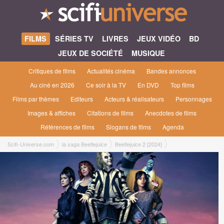
FILMS
SÉRIES TV
LIVRES
JEUX VIDÉO
BD
JEUX DE SOCIÉTÉ
MUSIQUE
Critiques de films
Actualités cinéma
Bandes annonces
Au ciné en 2026
Ce soir à la TV
En DVD
Top films
Films par thèmes
Editeurs
Acteurs & réalisateurs
Personnages
Images & affiches
Citations de films
Anecdotes de films
Références de films
Slogans de films
Agenda
Scifi-Universe.com
la saga Beetlejuice
Beetlejuice 2 [2024]