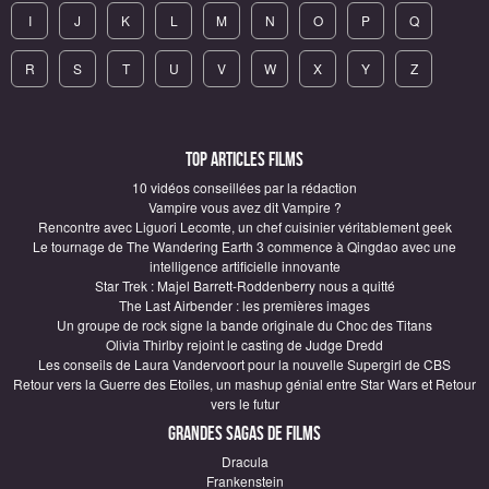
I
J
K
L
M
N
O
P
Q
R
S
T
U
V
W
X
Y
Z
Top articles Films
10 vidéos conseillées par la rédaction
Vampire vous avez dit Vampire ?
Rencontre avec Liguori Lecomte, un chef cuisinier véritablement geek
Le tournage de The Wandering Earth 3 commence à Qingdao avec une
intelligence artificielle innovante
Star Trek : Majel Barrett-Roddenberry nous a quitté
The Last Airbender : les premières images
Un groupe de rock signe la bande originale du Choc des Titans
Olivia Thirlby rejoint le casting de Judge Dredd
Les conseils de Laura Vandervoort pour la nouvelle Supergirl de CBS
Retour vers la Guerre des Etoiles, un mashup génial entre Star Wars et Retour
vers le futur
Grandes sagas de Films
Dracula
Frankenstein