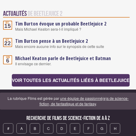
Actualités
de Beetlejuice 2
Tim Burton évoque un probable Beetlejuice 2
Déc.
15
Mais Michael Keaton sera-t-il impliqué ?
Tim Burton pense à un Beetlejuice 2
Oct.
22
Mais encore aucune info sur le synopsis de cette suite
Michael Keaton parle de Beetlejuice et Batman
Juin
6
Il envisage ce dernier.
VOIR TOUTES LES ACTUALITÉS LIÉES À BEETLEJUICE
La rubrique Films est gérée par
une équipe de passionné(e)s de science-
fiction, de fantastique et de fantasy
.
Recherche de Films de science-fiction de A à Z
#
A
B
C
D
E
F
G
H