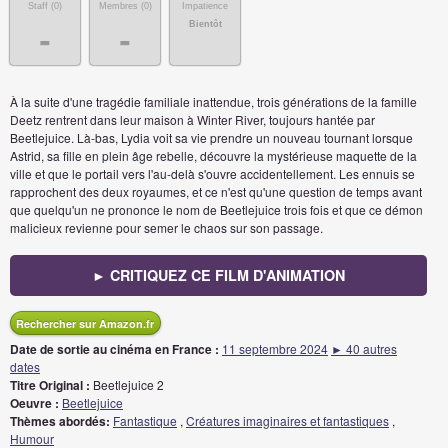
Staff (
0
)
Membres (
0
)
Impatience
Bientôt
-
-
À la suite d'une tragédie familiale inattendue, trois générations de la famille
Deetz rentrent dans leur maison à Winter River, toujours hantée par
Beetlejuice. Là-bas, Lydia voit sa vie prendre un nouveau tournant lorsque
Astrid, sa fille en plein âge rebelle, découvre la mystérieuse maquette de la
ville et que le portail vers l'au-delà s'ouvre accidentellement. Les ennuis se
rapprochent des deux royaumes, et ce n'est qu'une question de temps avant
que quelqu'un ne prononce le nom de Beetlejuice trois fois et que ce démon
malicieux revienne pour semer le chaos sur son passage.
► CRITIQUEZ CE FILM D'ANIMATION
Rechercher sur Amazon.fr
Date de sortie au cinéma en France :
11 septembre 2024
► 40 autres
dates
Titre Original :
Beetlejuice 2
Oeuvre :
Beetlejuice
Thèmes abordés:
Fantastique
,
Créatures imaginaires et fantastiques
,
Humour