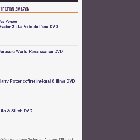
élection Amazon
Top Ventes
Avatar 2 : La Voie de l'eau DVD
Jurassic World Renaissance DVD
Harry Potter coffret intégral 8 films DVD
Lilo & Stitch DVD
érés : en tant que Partenaire Amazon, SFU peut