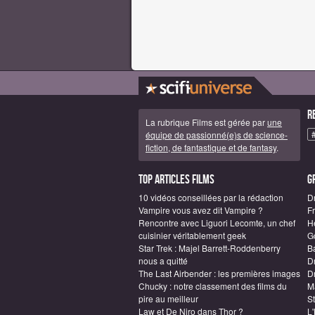
R
La rubrique Films est gérée par
une
équipe de passionné(e)s de science-
fiction, de fantastique et de fantasy
.
Top articles Films
G
10 vidéos conseillées par la rédaction
D
Vampire vous avez dit Vampire ?
F
Rencontre avec Liguori Lecomte, un chef
H
cuisinier véritablement geek
G
Star Trek : Majel Barrett-Roddenberry
B
nous a quitté
D
The Last Airbender : les premières images
Dr
Chucky : notre classement des films du
M
pire au meilleur
S
Law et De Niro dans Thor ?
L