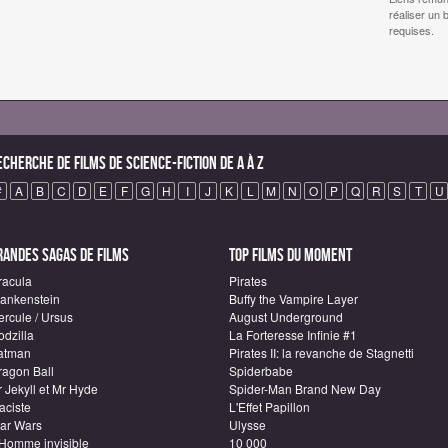
réaliser un 
requises.
echerche de Films de science-fiction de A à Z
#
A
B
C
D
E
F
G
H
I
J
K
L
M
N
O
P
Q
R
S
T
U
randes sagas de Films
Top Films du moment
racula
Pirates
rankenstein
Buffy the Vampire Layer
ercule / Ursus
August Underground
odzilla
La Forteresse Infinie #1
atman
Pirates II: la revanche de Stagnetti
ragon Ball
Spiderbabe
 Jekyll et Mr Hyde
Spider-Man Brand New Day
aciste
L'Effet Papillon
tar Wars
Ulysse
'Homme invisible
10 000