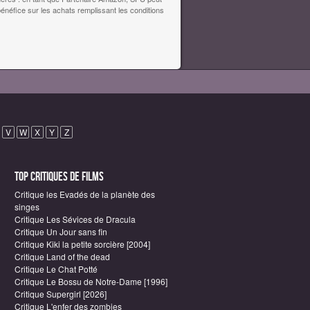
bénéfice sur les achats remplissant les conditions
V
W
X
Y
Z
Top critiques de Films
Critique les Evadés de la planète des
singes
Critique Les Sévices de Dracula
Critique Un Jour sans fin
Critique Kiki la petite sorcière [2004]
Critique Land of the dead
Critique Le Chat Potté
Critique Le Bossu de Notre-Dame [1996]
Critique Supergirl [2026]
Critique L'enfer des zombies