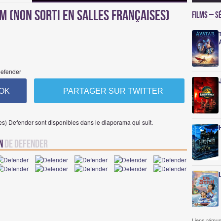
 (non sorti en salles françaises)
Films – S
 Defender
OK
PARTAGER SUR TWITTER
ses) Defender sont disponibles dans le diaporama qui suit.
on
de Defender
Liens rémun