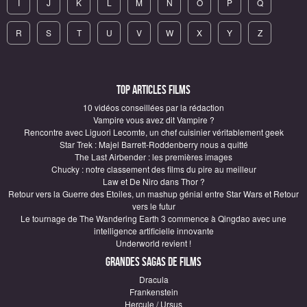
I
J
K
L
M
N
O
P
Q
R
S
T
U
V
W
X
Y
Z
Top articles Films
10 vidéos conseillées par la rédaction
Vampire vous avez dit Vampire ?
Rencontre avec Liguori Lecomte, un chef cuisinier véritablement geek
Star Trek : Majel Barrett-Roddenberry nous a quitté
The Last Airbender : les premières images
Chucky : notre classement des films du pire au meilleur
Law et De Niro dans Thor ?
Retour vers la Guerre des Etoiles, un mashup génial entre Star Wars et Retour
vers le futur
Le tournage de The Wandering Earth 3 commence à Qingdao avec une
intelligence artificielle innovante
Underworld revient !
Grandes sagas de Films
Dracula
Frankenstein
Hercule / Ursus