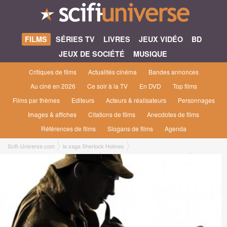
FILMS
SÉRIES TV
LIVRES
JEUX VIDÉO
BD
JEUX DE SOCIÉTÉ
MUSIQUE
Critiques de films
Actualités cinéma
Bandes annonces
Au ciné en 2026
Ce soir à la TV
En DVD
Top films
Films par thèmes
Editeurs
Acteurs & réalisateurs
Personnages
Images & affiches
Citations de films
Anecdotes de films
Références de films
Slogans de films
Agenda
Scifi-Universe.com
la saga Sherlock Holmes
non sortis en salles françaises Films
In The Name of Sherlock Holmes