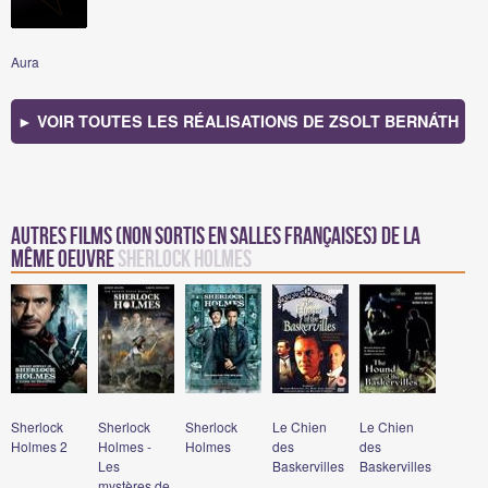
Aura
► VOIR TOUTES LES RÉALISATIONS DE ZSOLT BERNÁTH
Autres films (non sortis en salles françaises) de la
même oeuvre
Sherlock Holmes
Sherlock
Sherlock
Sherlock
Le Chien
Le Chien
Holmes 2
Holmes -
Holmes
des
des
Les
Baskervilles
Baskervilles
mystères de