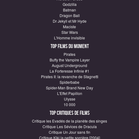
Godzilla
Batman
Dragon Ball
Dr Jekyll et Mr Hyde
Maciste
Star Wars
L'Homme invisible
Top Films du moment
Pirates
Buffy the Vampire Layer
August Underground
La Forteresse Infinie #1
Pirates II: la revanche de Stagnetti
Spiderbabe
Spider-Man Brand New Day
L'Effet Papillon
Ulysse
10 000
Top critiques de Films
Critique les Evadés de la planète des singes
Critique Les Sévices de Dracula
Critique Un Jour sans fin
Critique Kiki la petite sorcière [2004]