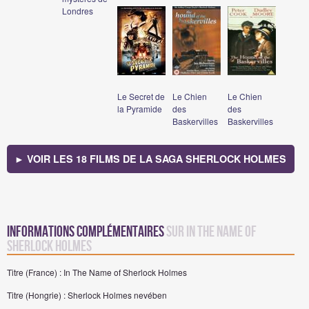
Londres
Le Secret de
Le Chien
Le Chien
la Pyramide
des
des
Baskervilles
Baskervilles
► VOIR LES 18 FILMS DE LA SAGA SHERLOCK HOLMES
Informations complémentaires
sur In The Name of
Sherlock Holmes
Titre (France) : In The Name of Sherlock Holmes
Titre (Hongrie) : Sherlock Holmes nevében