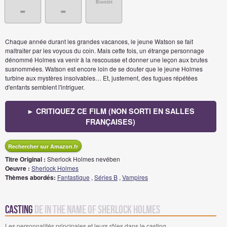
Bientôt
-
-
Chaque année durant les grandes vacances, le jeune Watson se fait
maltraiter par les voyous du coin. Mais cette fois, un étrange personnage
dénommé Holmes va venir à la rescousse et donner une leçon aux brutes
susnommées. Watson est encore loin de se douter que le jeune Holmes
turbine aux mystères insolvables… Et, justement, des fugues répétées
d'enfants semblent l'intriguer.
► CRITIQUEZ CE FILM (NON SORTI EN SALLES
FRANÇAISES)
Rechercher sur Amazon.fr
Titre Original :
Sherlock Holmes nevében
Oeuvre :
Sherlock Holmes
Thèmes abordés:
Fantastique
,
Séries B
,
Vampires
Casting
de In The Name of Sherlock Holmes
Les personnalités principales et leurs rôles dans le casting