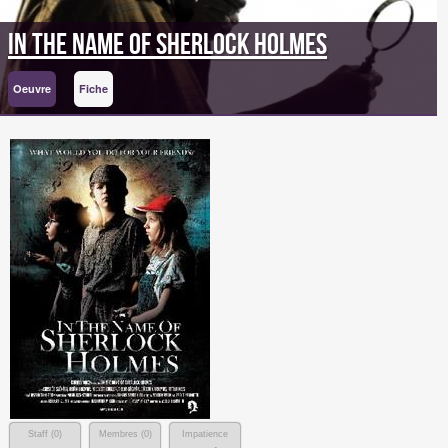
In The Name of Sherlock Holmes
Oeuvre
Fiche
Staff (
0
)
Membres (
0
)
Impatience