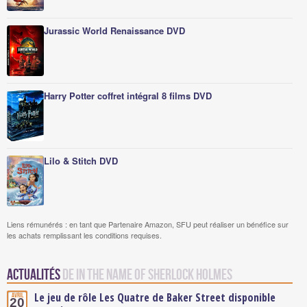
Jurassic World Renaissance DVD
Harry Potter coffret intégral 8 films DVD
Lilo & Stitch DVD
Liens rémunérés : en tant que Partenaire Amazon, SFU peut réaliser un bénéfice sur
les achats remplissant les conditions requises.
Actualités
de In The Name of Sherlock Holmes
Le jeu de rôle Les Quatre de Baker Street disponible
Avril
20