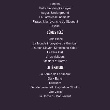
Pirates
Buffy the Vampire Layer
August Underground
La Forteresse Infinie #1
Pirates II: la revanche de Stagnetti
Ulysse
Séries télé
Bible Black
Le Monde incroyable de Gumball
Demon Slayer : Kimetsu no Yaiba
La Blue Girl
V, les visiteurs
Masters of Horror
Littérature
La Ferme des Animaux
Dark Bane
Drekkars
L'Art de Lovecraft : L'appel de Cthulhu
Vae Victis
la Horde du Contrevent