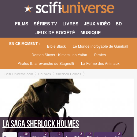
FILMS
SÉRIES TV
LIVRES
JEUX VIDÉO
BD
JEUX DE SOCIÉTÉ
MUSIQUE
EN CE MOMENT :
Bible Black
Le Monde incroyable de Gumball
Demon Slayer : Kimetsu no Yaiba
Pirates
Pirates II: la revanche de Stagnetti
La Ferme des Animaux
Scifi-Universe.com
Oeuvres
Sherlock Holmes
La saga Sherlock Holmes
19
2
2
2
7
2