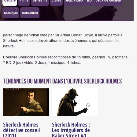
Oeuvre
Films
Séries TV
Livres
Jeux Vidéo
BD
Jeux de société
1
Musique
Actualités
personnage de fiction créé par Sir Arthur Conan Doyle, il arrive parfois à
Sherlock Holmes de devoir affronter des évènements qui dépassent le
naturel.
L'oeuvre Sherlock Holmes est composée de 19 films, 2 séries TV, 2 romans,
7 BD, 2 jeux vidéo, 2 Jeux, 1 musique, 4 fiches.
Tendances du moment dans l'oeuvre Sherlock Holmes
Sherlock Holmes
Sherlock Holmes :
détective conseil
Les Irréguliers de
[2011]
Baker Street #1