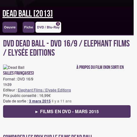
Dead ball [2013]
4
Oeuvre
Fiche
DVD / Blu-Ray
DVD Dead Ball - DVD 16/9 / Elephant Films
/ Elysée Editions
à propos du film (non sorti en
salles françaises)
Format : DVD 16/9
1h39
Editeur :
Elephant Films / Elysée Editions
Prix public conseillé : 16,99€
Date de sortie :
3 mars 2015
Il y a 11 ans
► FILMS EN DVD - MARS 2015