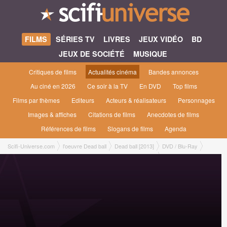
FILMS
SÉRIES TV
LIVRES
JEUX VIDÉO
BD
JEUX DE SOCIÉTÉ
MUSIQUE
Critiques de films
Actualités cinéma
Bandes annonces
Au ciné en 2026
Ce soir à la TV
En DVD
Top films
Films par thèmes
Editeurs
Acteurs & réalisateurs
Personnages
Images & affiches
Citations de films
Anecdotes de films
Références de films
Slogans de films
Agenda
Scifi-Universe.com
l'oeuvre Dead ball
Dead ball [2013]
DVD / Blu-Ray
DVD DVD 16/9 [Elephant Films / Elysée Editions, mars 2015]