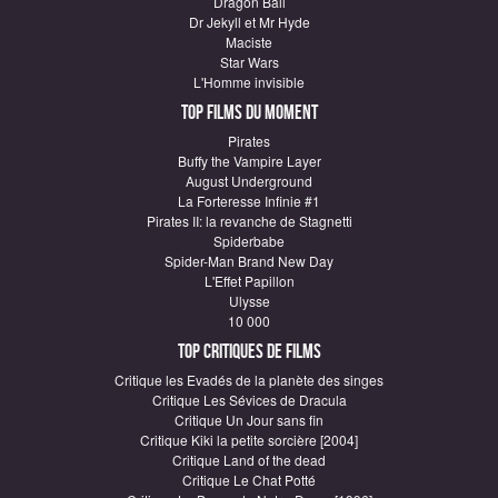
Dragon Ball
Dr Jekyll et Mr Hyde
Maciste
Star Wars
L'Homme invisible
Top Films du moment
Pirates
Buffy the Vampire Layer
August Underground
La Forteresse Infinie #1
Pirates II: la revanche de Stagnetti
Spiderbabe
Spider-Man Brand New Day
L'Effet Papillon
Ulysse
10 000
Top critiques de Films
Critique les Evadés de la planète des singes
Critique Les Sévices de Dracula
Critique Un Jour sans fin
Critique Kiki la petite sorcière [2004]
Critique Land of the dead
Critique Le Chat Potté