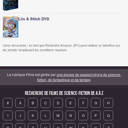
Lilo & Stitch DVD
Liens rémunérés : en tant que Partenaire Amazon, SFU peut réaliser un bénéfice sur
les achats remplissant les conditions requises.
La rubrique Films est gérée par
une équipe de passionné(e)s de science-
fiction, de fantastique et de fantasy
.
Recherche de Films de science-fiction de A à Z
#
A
B
C
D
E
F
G
H
I
J
K
L
M
N
O
P
Q
R
S
T
U
V
W
X
Y
Z