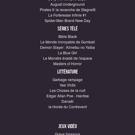
August Underground
Pirates II: la revanche de Stagnetti
La Forteresse Infinie #1
Spider-Man Brand New Day
Séries télé
Bible Black
Le Monde incroyable de Gumball
Demon Slayer : Kimetsu no Yaiba
La Blue Girl
Le Monstre évadé de l'espace
Masters of Horror
Littérature
Garbage rampage
Vae Victis
Les Choses de la nuit
Edgar Allan Poe - Hantise
Danaël
la Horde du Contrevent
Jeux vidéo
Grave Seasons