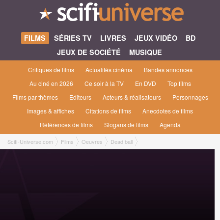
FILMS
SÉRIES TV
LIVRES
JEUX VIDÉO
BD
JEUX DE SOCIÉTÉ
MUSIQUE
Critiques de films
Actualités cinéma
Bandes annonces
Au ciné en 2026
Ce soir à la TV
En DVD
Top films
Films par thèmes
Editeurs
Acteurs & réalisateurs
Personnages
Images & affiches
Citations de films
Anecdotes de films
Références de films
Slogans de films
Agenda
Scifi-Universe.com
Films
Oeuvres
Dead ball