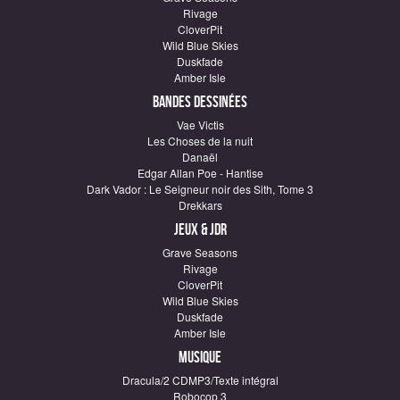
Rivage
CloverPit
Wild Blue Skies
Duskfade
Amber Isle
Bandes dessinées
Vae Victis
Les Choses de la nuit
Danaël
Edgar Allan Poe - Hantise
Dark Vador : Le Seigneur noir des Sith, Tome 3
Drekkars
Jeux & JDR
Grave Seasons
Rivage
CloverPit
Wild Blue Skies
Duskfade
Amber Isle
Musique
Dracula/2 CDMP3/Texte intégral
Robocop 3