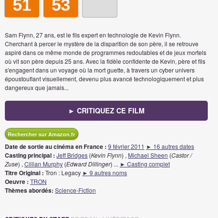
51
53
Sam Flynn, 27 ans, est le fils expert en technologie de Kevin Flynn.
Cherchant à percer le mystère de la disparition de son père, il se retrouve
aspiré dans ce même monde de programmes redoutables et de jeux mortels
où vit son père depuis 25 ans. Avec la fidèle confidente de Kevin, père et fils
s'engagent dans un voyage où la mort guette, à travers un cyber univers
époustouflant visuellement, devenu plus avancé technologiquement et plus
dangereux que jamais...
► CRITIQUEZ CE FILM
Rechercher sur Amazon.fr
Date de sortie au cinéma en France :
9 février 2011
► 16 autres dates
Casting principal :
Jeff Bridges
(
Kevin Flynn
) ,
Michael Sheen
(
Castor /
Zuse
) ,
Cillian Murphy
(
Edward Dillinger
)
...
► Casting complet
Titre Original :
Tron : Legacy
► 9 autres noms
Oeuvre :
TRON
Thèmes abordés:
Science-Fiction