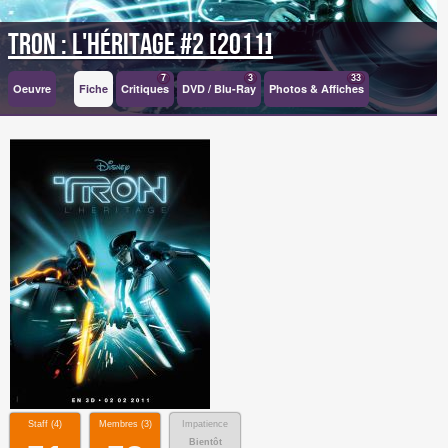
Tron : l'héritage #2 [2011]
7
3
33
Oeuvre
Fiche
Critiques
DVD / Blu-Ray
Photos & Affiches
Staff (
4
)
Membres (
3
)
Impatience
Bientôt