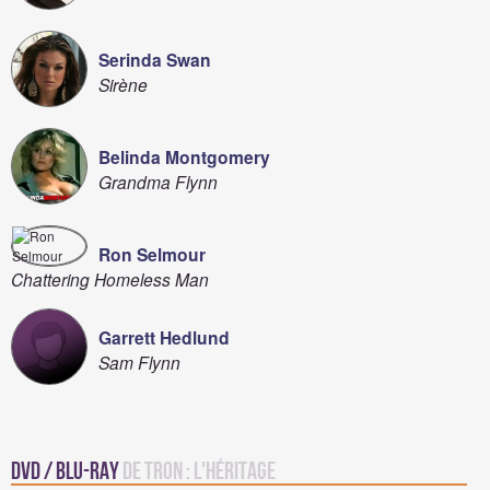
Serinda Swan
Sirène
Belinda Montgomery
Grandma Flynn
Ron Selmour
Chattering Homeless Man
Garrett Hedlund
Sam Flynn
DVD / Blu-Ray
de Tron : l'héritage