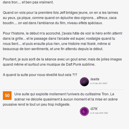
dans tron.... et ben pas vraiment.
Quand on vois pour la première fois Jeff bridges jeune, on en a les larmes
au yeux, ça pique, comme quand on épluche des oignons... affreux, caca
boudin.... on est dans l'ambiance du film, niveau effets spéciaux.
Pour l'histoire, le début m'a accroché, j'avais hâte de voir le héro enfin atterrir
dans la grille... et le passage dans l'arcade est super, nostalgie quand tu
nous tient.... et puis ensuite plus rien, une histoire mal ficelé, même si
beaucoup de bon sentiments, et une fin attendu depuis le début.
Pourtant, je suis sorti de la séance avec un gout amer, mais de jolies images
quand même et surtout une musique de Daft Punk sublime.
A quand la suite pour nous réveillé tout cela ?!?
isatis
le 12 mars 2011 20h37
Une suite qui exploite mollement l'univers du cultissime Tron. Le
50
scénar ne décolle quasiment à aucun moment et la mise en scène
poussive rend le tout un peu trop indigeste.
G7K
le 1er mars 2018 17h40