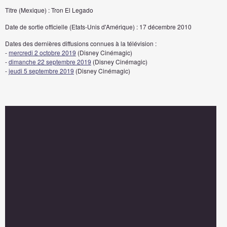
Titre (Mexique) : Tron El Legado
Date de sortie officielle (Etats-Unis d'Amérique) : 17 décembre 2010
Dates des dernières diffusions connues à la télévision :
-
mercredi 2 octobre 2019
(Disney Cinémagic)
-
dimanche 22 septembre 2019
(Disney Cinémagic)
-
jeudi 5 septembre 2019
(Disney Cinémagic)