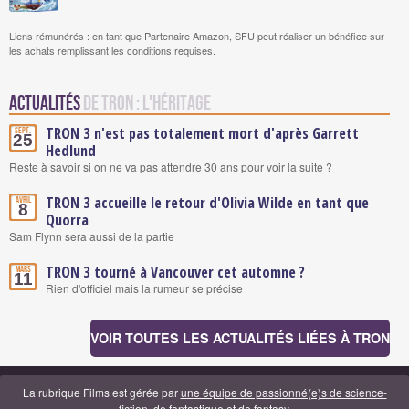
Liens rémunérés : en tant que Partenaire Amazon, SFU peut réaliser un bénéfice sur
les achats remplissant les conditions requises.
Actualités
de Tron : l'héritage
TRON 3 n'est pas totalement mort d'après Garrett
Sept.
25
Hedlund
Reste à savoir si on ne va pas attendre 30 ans pour voir la suite ?
TRON 3 accueille le retour d'Olivia Wilde en tant que
Avril
8
Quorra
Sam Flynn sera aussi de la partie
TRON 3 tourné à Vancouver cet automne ?
Mars
11
Rien d'officiel mais la rumeur se précise
VOIR TOUTES LES ACTUALITÉS LIÉES À TRON
La rubrique Films est gérée par
une équipe de passionné(e)s de science-
fiction, de fantastique et de fantasy
.