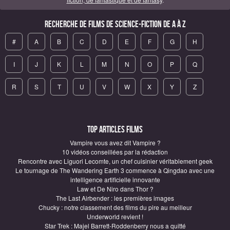
Recherche de Films de science-fiction de A à Z
#
A
B
C
D
E
F
G
H
I
J
K
L
M
N
O
P
Q
R
S
T
U
V
W
X
Y
Z
Top articles Films
Vampire vous avez dit Vampire ?
10 vidéos conseillées par la rédaction
Rencontre avec Liguori Lecomte, un chef cuisinier véritablement geek
Le tournage de The Wandering Earth 3 commence à Qingdao avec une
intelligence artificielle innovante
Law et De Niro dans Thor ?
The Last Airbender : les premières images
Chucky : notre classement des films du pire au meilleur
Underworld revient !
Star Trek : Majel Barrett-Roddenberry nous a quitté