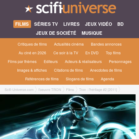
FILMS
SÉRIES TV
LIVRES
JEUX VIDÉO
BD
JEUX DE SOCIÉTÉ
MUSIQUE
Critiques de films
Actualités cinéma
Bandes annonces
Au ciné en 2026
Ce soir à la TV
En DVD
Top films
Films par thèmes
Editeurs
Acteurs & réalisateurs
Personnages
Images & affiches
Citations de films
Anecdotes de films
Références de films
Slogans de films
Agenda
Scifi-Universe.com
l'oeuvre TRON
Films
Tron : l'héritage #2 [2011]