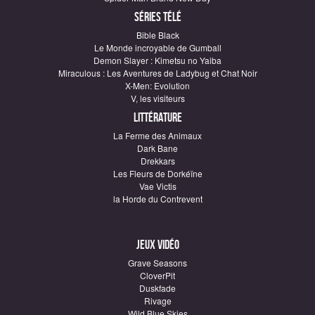
Séries télé
Bible Black
Le Monde incroyable de Gumball
Demon Slayer : Kimetsu no Yaiba
Miraculous : Les Aventures de Ladybug et Chat Noir
X-Men: Evolution
V, les visiteurs
Littérature
La Ferme des Animaux
Dark Bane
Drekkars
Les Fleurs de Dorkéïne
Vae Victis
la Horde du Contrevent
Jeux vidéo
Grave Seasons
CloverPit
Duskfade
Rivage
Wild Blue Skies