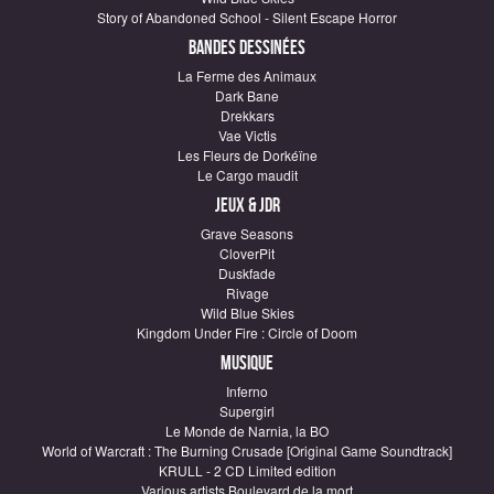
Story of Abandoned School - Silent Escape Horror
Bandes dessinées
La Ferme des Animaux
Dark Bane
Drekkars
Vae Victis
Les Fleurs de Dorkéïne
Le Cargo maudit
Jeux & JDR
Grave Seasons
CloverPit
Duskfade
Rivage
Wild Blue Skies
Kingdom Under Fire : Circle of Doom
Musique
Inferno
Supergirl
Le Monde de Narnia, la BO
World of Warcraft : The Burning Crusade [Original Game Soundtrack]
KRULL - 2 CD Limited edition
Various artists Boulevard de la mort