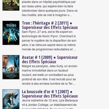
placée dans un hôpital psychiatrique par
son beau-père, qui espère bien la faire
lobotomiser dans quelques jours. Dans ce
lieu hostile, elle se met à imaginer u…
Tron : l'héritage # 2 [2011]
●
Superviseur des Effets Spéciaux
Sam Flynn, 27 ans, est le fils expert en
technologie de Kevin Flynn. Cherchant à
percer le mystère de la disparition de son
père, il se retrouve aspiré dans ce même
monde de programmes redoutables et …
Avatar # 1 [2009]
● Superviseur
des Effets Spéciaux
Malgré sa paralysie, Jake Sully, un ancien
marine immobilisé dans un fauteuil
roulant, est resté un combattant au plus
profond de son être. Il est recruté pour se
rendre à des années-lumière de la Ter…
La boussole d'or # 1 [2007]
●
Superviseur des Effets Spéciaux
Jeune orpheline de 12 ans, Lyra Belacqua
vit à Jordan College, un établissement de
l’université d’Oxford. Toujours en quête