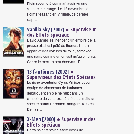
Klein raconte à son mari avoir vu une
silhouette étrange. Le 12 novembre, à
Point Pleasant, en Virginie, ce dernier
s'ap…
Vanilla Sky [2002]
● Superviseur
des Effets Spéciaux
David Aames est héritier d'un empire de la
presse et...il est pété de thunes. Il a un
appart et des voitures de folie, sort avec
une nana comme on en voit qu'au cinéma.
Genre le mec un peu énervant. E…
13 fantômes [2002]
●
Superviseur des Effets Spéciaux
Le riche aventurier Cyrus Kriticos et son
équipe de chasseurs de fantômes
débarquent en pleine nuit dans un
cimetière de voitures, où a élu domicile un
spectre particulièrement dangereux. C'est
Dennis…
X-Men [2000]
● Superviseur des
Effets Spéciaux
Certains enfants naissent dotés de