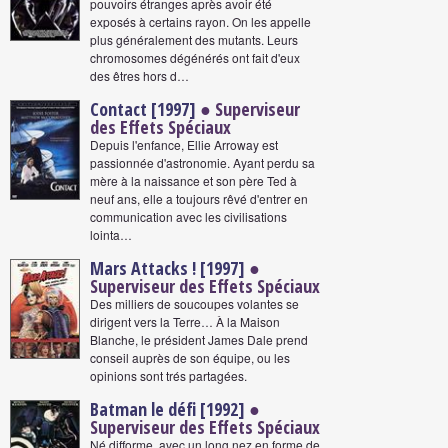
pouvoirs étranges après avoir été
exposés à certains rayon. On les appelle
plus généralement des mutants. Leurs
chromosomes dégénérés ont fait d'eux
des êtres hors d…
Contact [1997]
● Superviseur
des Effets Spéciaux
Depuis l'enfance, Ellie Arroway est
passionnée d'astronomie. Ayant perdu sa
mère à la naissance et son père Ted à
neuf ans, elle a toujours rêvé d'entrer en
communication avec les civilisations
lointa…
Mars Attacks ! [1997]
●
Superviseur des Effets Spéciaux
Des milliers de soucoupes volantes se
dirigent vers la Terre… À la Maison
Blanche, le président James Dale prend
conseil auprès de son équipe, ou les
opinions sont trés partagées.
Batman le défi [1992]
●
Superviseur des Effets Spéciaux
Né difforme, avec un long nez en forme de