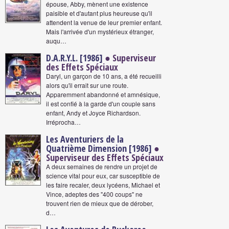
épouse, Abby, mènent une existence
paisible et d'autant plus heureuse qu'il
attendent la venue de leur premier enfant.
Mais l'arrivée d'un mystérieux étranger,
auqu…
D.A.R.Y.L. [1986]
● Superviseur
des Effets Spéciaux
Daryl, un garçon de 10 ans, a été recueilli
alors qu'il errait sur une route.
Apparemment abandonné et amnésique,
il est confié à la garde d'un couple sans
enfant, Andy et Joyce Richardson.
Irréprocha…
Les Aventuriers de la
Quatrième Dimension [1986]
●
Superviseur des Effets Spéciaux
A deux semaines de rendre un projet de
science vital pour eux, car susceptible de
les faire recaler, deux lycéens, Michael et
Vince, adeptes des "400 coups" ne
trouvent rien de mieux que de dérober,
d…