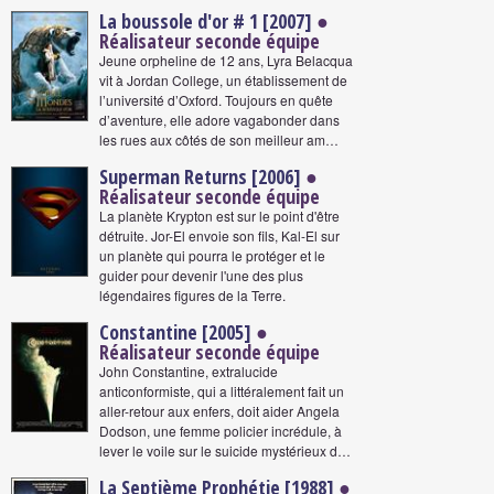
La boussole d'or # 1 [2007]
●
Réalisateur seconde équipe
Jeune orpheline de 12 ans, Lyra Belacqua
vit à Jordan College, un établissement de
l’université d’Oxford. Toujours en quête
d’aventure, elle adore vagabonder dans
les rues aux côtés de son meilleur am…
Superman Returns [2006]
●
Réalisateur seconde équipe
La planète Krypton est sur le point d'être
détruite. Jor-El envoie son fils, Kal-El sur
un planète qui pourra le protéger et le
guider pour devenir l'une des plus
légendaires figures de la Terre.
Constantine [2005]
●
Réalisateur seconde équipe
John Constantine, extralucide
anticonformiste, qui a littéralement fait un
aller-retour aux enfers, doit aider Angela
Dodson, une femme policier incrédule, à
lever le voile sur le suicide mystérieux d…
La Septième Prophétie [1988]
●