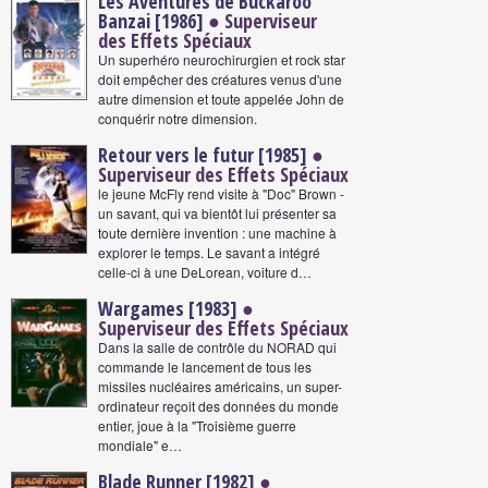
Les Aventures de Buckaroo
Banzai [1986]
● Superviseur
des Effets Spéciaux
Un superhéro neurochirurgien et rock star
doit empêcher des créatures venus d'une
autre dimension et toute appelée John de
conquérir notre dimension.
Retour vers le futur [1985]
●
Superviseur des Effets Spéciaux
le jeune McFly rend visite à "Doc" Brown -
un savant, qui va bientôt lui présenter sa
toute dernière invention : une machine à
explorer le temps. Le savant a intégré
celle-ci à une DeLorean, voiture d…
Wargames [1983]
●
Superviseur des Effets Spéciaux
Dans la salle de contrôle du NORAD qui
commande le lancement de tous les
missiles nucléaires américains, un super-
ordinateur reçoit des données du monde
entier, joue à la "Troisième guerre
mondiale" e…
Blade Runner [1982]
●