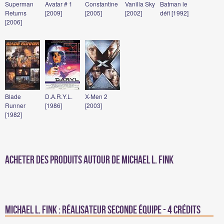
Superman
Avatar # 1
Constantine
Vanilla Sky
Batman le
Returns
[2009]
[2005]
[2002]
défi [1992]
[2006]
Blade
D.A.R.Y.L.
X-Men 2
Runner
[1986]
[2003]
[1982]
Acheter des produits autour de Michael L. Fink
Michael L. Fink : Réalisateur seconde équipe - 4 crédits