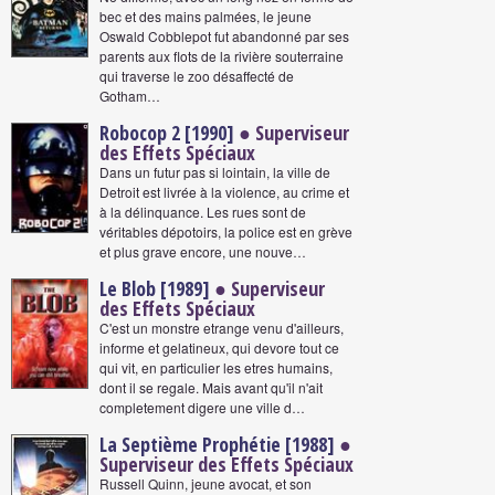
bec et des mains palmées, le jeune
Oswald Cobblepot fut abandonné par ses
parents aux flots de la rivière souterraine
qui traverse le zoo désaffecté de
Gotham…
Robocop 2 [1990]
● Superviseur
des Effets Spéciaux
Dans un futur pas si lointain, la ville de
Detroit est livrée à la violence, au crime et
à la délinquance. Les rues sont de
véritables dépotoirs, la police est en grève
et plus grave encore, une nouve…
Le Blob [1989]
● Superviseur
des Effets Spéciaux
C'est un monstre etrange venu d'ailleurs,
informe et gelatineux, qui devore tout ce
qui vit, en particulier les etres humains,
dont il se regale. Mais avant qu'il n'ait
completement digere une ville d…
La Septième Prophétie [1988]
●
Superviseur des Effets Spéciaux
Russell Quinn, jeune avocat, et son