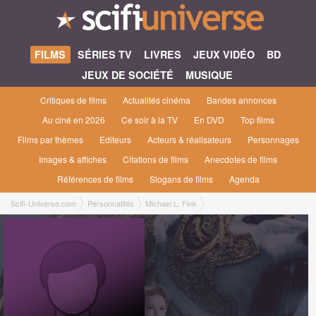
FILMS
SÉRIES TV
LIVRES
JEUX VIDÉO
BD
JEUX DE SOCIÉTÉ
MUSIQUE
Critiques de films
Actualités cinéma
Bandes annonces
Au ciné en 2026
Ce soir à la TV
En DVD
Top films
Films par thèmes
Editeurs
Acteurs & réalisateurs
Personnages
Images & affiches
Citations de films
Anecdotes de films
Références de films
Slogans de films
Agenda
Scifi-Universe.com
Personnalités
Michael L. Fink