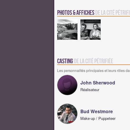
Photos & Affiches
de La Cité pétrif
Casting
de La Cité pétrifiée
Les personnalités principales et leurs rôles da
John Sherwood
Réalisateur
Bud Westmore
Make-up / Puppeteer