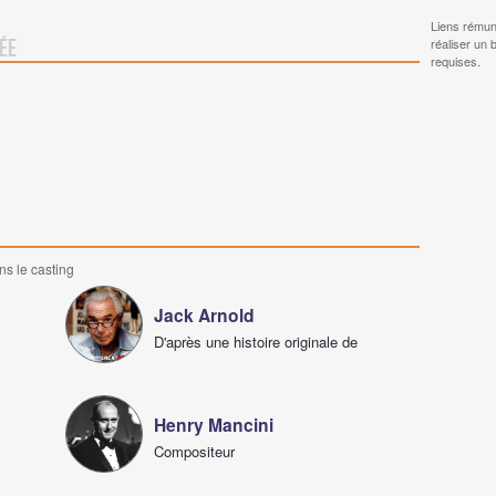
Liens rémun
réaliser un 
iée
requises.
ns le casting
Jack Arnold
D'après une histoire originale de
Henry Mancini
Compositeur