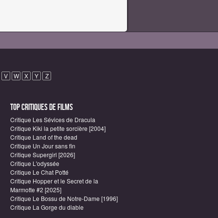
V
W
X
Y
Z
Top critiques de Films
Critique Les Sévices de Dracula
Critique Kiki la petite sorcière [2004]
Critique Land of the dead
Critique Un Jour sans fin
Critique Supergirl [2026]
Critique L'odyssée
Critique Le Chat Potté
Critique Hopper et le Secret de la
Marmotte #2 [2025]
Critique Le Bossu de Notre-Dame [1996]
Critique La Gorge du diable