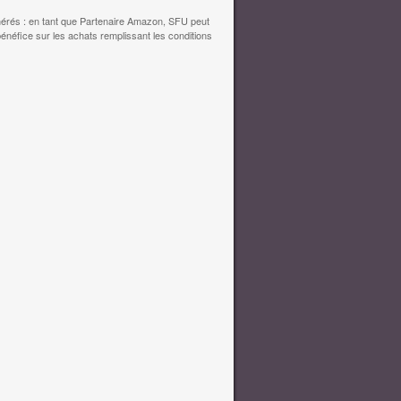
érés : en tant que Partenaire Amazon, SFU peut
bénéfice sur les achats remplissant les conditions