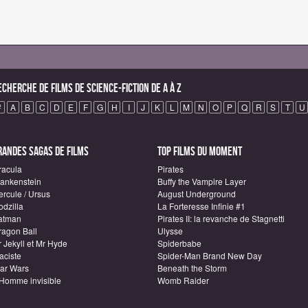
echerche de Films de science-fiction de A à Z
#
A
B
C
D
E
F
G
H
I
J
K
L
M
N
O
P
Q
R
S
T
U
randes sagas de Films
Top Films du moment
racula
Pirates
rankenstein
Buffy the Vampire Layer
ercule / Ursus
August Underground
odzilla
La Forteresse Infinie #1
atman
Pirates II: la revanche de Stagnetti
ragon Ball
Ulysse
 Jekyll et Mr Hyde
Spiderbabe
aciste
Spider-Man Brand New Day
tar Wars
Beneath the Storm
'Homme invisible
Womb Raider