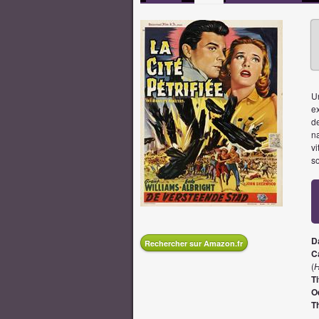
Un
ex
de
n
vi
so
D
Rechercher sur Amazon.fr
Ca
(
H
Ti
O
T