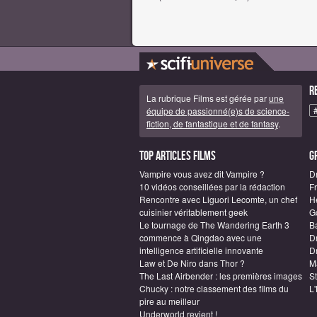
R
La rubrique Films est gérée par
une
équipe de passionné(e)s de science-
fiction, de fantastique et de fantasy
.
Top articles Films
G
Vampire vous avez dit Vampire ?
D
10 vidéos conseillées par la rédaction
F
Rencontre avec Liguori Lecomte, un chef
H
cuisinier véritablement geek
G
Le tournage de The Wandering Earth 3
B
commence à Qingdao avec une
D
intelligence artificielle innovante
Dr
Law et De Niro dans Thor ?
M
The Last Airbender : les premières images
S
Chucky : notre classement des films du
L
pire au meilleur
Underworld revient !