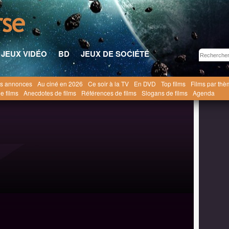
JEUX VIDÉO
BD
JEUX DE SOCIÉTÉ
s annonces
Au ciné en 2026
Ce soir à la TV
En DVD
Top films
Films par th
La Cité pétrifiée [1958]
e films
Anecdotes de films
Références de films
Slogans de films
Agenda