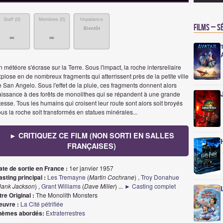
Staff (
0
)
Membres (
0
)
Impatience
Films – S
Bientôt
-
-
 météore s'écrase sur la Terre. Sous l'impact, la roche intersrellaire
plose en de nombreux fragments qui atterrissent près de la petite ville
 San Angelo. Sous l'effet de la pluie, ces fragments donnent alors
aissance à des forêts de monolithes qui se répandent à une grande
tesse. Tous les humains qui croisent leur route sont alors soit broyés
us la roche soit transformés en statues minérales...
► CRITIQUEZ CE FILM (NON SORTI EN SALLES
FRANÇAISES)
ate de sortie en France :
1er janvier 1957
sting principal :
Les Tremayne
(
Martin Cochrane
) ,
Troy Donahue
ank Jackson
) ,
Grant Williams
(
Dave Miller
)
...
► Casting complet
tre Original :
The Monolith Monsters
euvre :
La Cité pétrifiée
hèmes abordés:
Extraterrestres